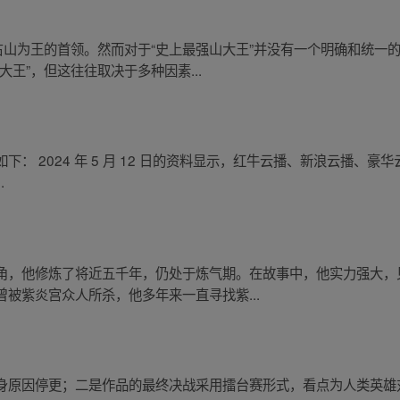
占山为王的首领。然而对于“史上最强山大王”并没有一个明确和统一
王”，但这往往取决于多种因素...
： 2024 年 5 月 12 日的资料显示，红牛云播、新浪云播、豪
.
角，他修炼了将近五千年，仍处于炼气期。在故事中，他实力强大，
被紫炎宫众人所杀，他多年来一直寻找紫...
身原因停更；二是作品的最终决战采用擂台赛形式，看点为人类英雄