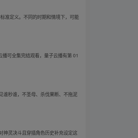
的标准定义。不同的时期和情境下，可能
华云播可全集完结观看，量子云播有第 01
见谁秒谁，不圣母、杀伐果断、不拖泥
对神灵决斗且穿插角色历史补充设定这