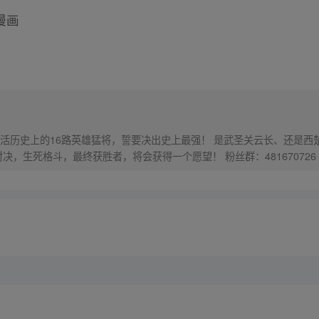
漫画
猛将，誓要决出史上最强！ 是武圣关云长、还是西楚霸王项羽，是一人之下的吕奉先，还
是满洲第一勇士鳌拜 两两对决，生死格斗，最终获胜者，将会获得一个愿望！ 粉丝群：481670726