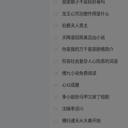
我家娘子不是妖好看吗
12
龙王心咒功德作用是什么
13
伯爵夫人男主
14
天降道侣既美且凶小说
15
你是我的万千星辰剧情简介
16
形容社会复杂人心险恶的词语
17
傅九小说免费阅读
18
心以成魔
19
季小姐你马甲又掉了短剧
20
沈婳季凉川
21
横扫诸天从大秦开始
22