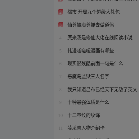
都市 开局九个超级大礼包
2
仙尊被魔尊抓去做道侣
3
原来我是修仙大佬在线阅读小说
4
韩漫嗟嗟嗟漫画有哪些
5
现实很残酷前面一句是什么
6
恶魔岛监狱三人名字
7
我只知道吕布已经天下无敌了英文
8
十种最强体质是什么
9
十二章纹的纹饰
10
薛采青人物介绍卡
11