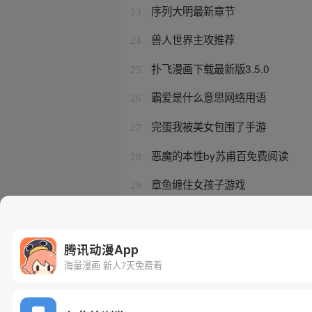
序列大明最新章节
23
兽人世界主攻推荐
24
扑飞漫画下载最新版3.5.0
25
霸爱是什么意思网络用语
26
完蛋我被美女包围了手游
27
恶魔的本性by苏甫百免费阅读
28
章鱼缠住女孩子游戏
29
天才儿子财迷娘亲
30
腾讯动漫App
海量漫画 新人7天免费看