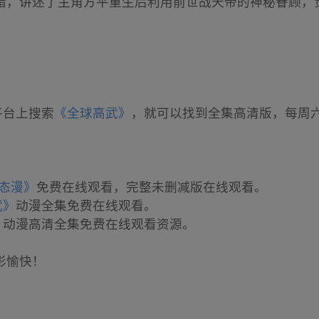
错，讲述了主角方平重生后利用前世战天帝的神秘眷顾，
频平台上搜索
《全球高武》
，就可以找到全集高清版，每周
动态漫》
免费在线观看，完整未删减版在线观看。
武》
动漫全集免费在线观看。
》
动漫高清全集免费在线观看资源。
影愉快！