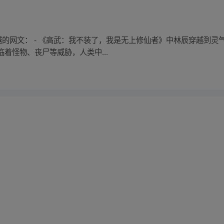
越的网文： - 《高武：我不装了，我是无上修仙者》中林辰穿越到
着怪物、丧尸等威胁，人类中...