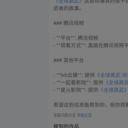
《全球高武》
这部动漫真的很不
武者的故事。
### 腾讯视频
- **平台**: 腾讯视频
- **观看方式**: 直接在腾讯视
### 其他平台
- **tvb云播**: 提供
《全球高武·
- **一起看影院**: 提供
《全球高
- **星火影院**: 提供
《全球高武
希望这些信息能帮到你，祝你观
答案问题点击
举报反馈
提到的作品