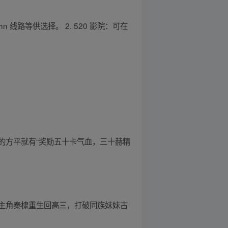
线路等供选择。 2. 520 影院：可在
的方平就有“奖励五十卡气血，三十赫精
主角秦棣重生回高三，打破同族妹妹古