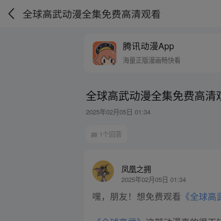
全球高武动漫全集免费高清观看
腾讯动漫App
海量正版漫画畅快看
全球高武动漫全集免费高清
2025年02月05日 01:34
1个回答
凤凰之拥
2025年02月05日 01:34
嘿，朋友！想免费观看
《全球高