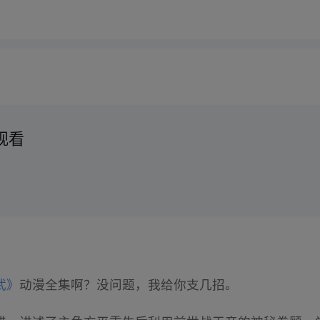
观看
武》
动漫全集啊？没问题，我给你支几招。