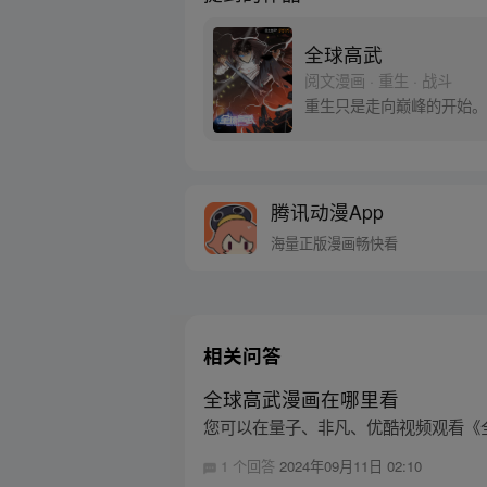
全球高武
阅文漫画 · 重生 · 战斗
重生只是走向巅峰的开始。
腾讯动漫App
海量正版漫画畅快看
相关问答
全球高武漫画在哪里看
您可以在量子、非凡、优酷视频观看《
1 个回答
2024年09月11日 02:10