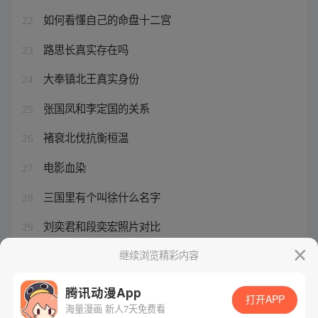
如何看懂自己的命盘十二宫
22
路思长真实存在吗
23
大奉镇北王真实身份
24
张国凤和李定国的关系
25
褚裒北伐抗衡桓温
26
电影血染
27
三国里有个叫徐什么名字
28
刘奕君和段奕宏照片对比
29
三国开局截胡刘大耳
继续浏览精彩内容
30
腾讯动漫App
打开APP
海量漫画 新人7天免费看