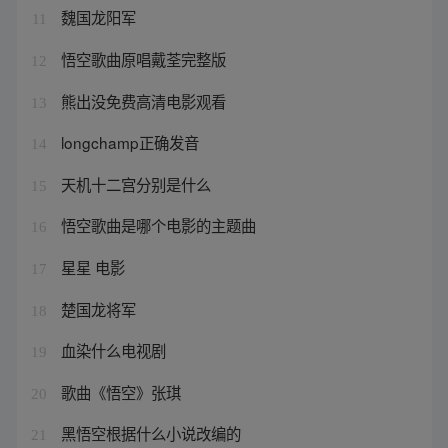
魏国龙阳军
11
悟空歌曲原唱戴荃完整版
12
熊出没免费高清电影观看
13
longchamp正确发音
14
天机十二宫分别是什么
15
悟空歌曲是哪个电影的主题曲
16
星星 电影
17
楚国龙将军
18
血染什么电视剧
19
歌曲《悟空》张琪
20
黑悟空根据什么小说改编的
21