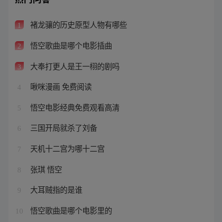
褚龙骧的历史原型人物有哪些
1
悟空歌曲是哪个电影插曲
2
大奉打更人是王一栩的剧吗
3
啾咪漫画 免费阅读
4
悟空电影经典免费观看高清
5
三国开局就杀了刘备
6
天机十二宫为哪十二宫
7
张琪 悟空
8
大耳贼指的是谁
9
悟空歌曲是哪个电影里的
10