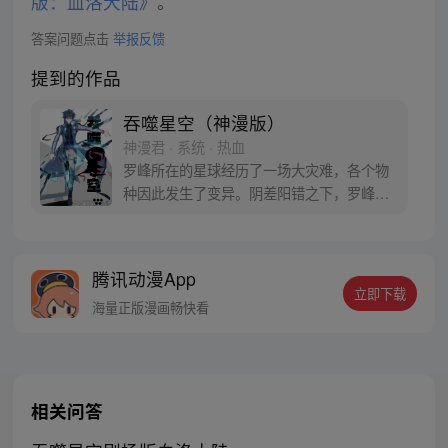
版：血洛大陆》
。
答案问题点击
举报反馈
提到的作品
吞噬星空（神漫版）
神漫君 · 系统 · 热血
罗峰所在的星球经历了一场大灾难，各个物
种因此发生了变异。阴差阳错之下，罗峰得
到了陨墨星主人的传承，成为了世界三大强
者之一。然而，在某次与星空吞噬巨兽的大
战中，罗峰不慎失去了肉身。于是，他趁机
腾讯动漫App
取而代之，成为了新的星空吞噬巨兽，同时
立即下载
还形成了人类分身。最终，罗峰迈出了他所
海量正版漫画畅快看
在的星球，走向了宇宙
相关问答