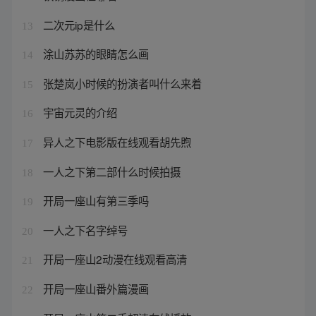
二次元ip是什么
13
涂山苏苏的眼睛怎么画
14
张楚岚小时候的扮演者叫什么来着
15
宇宙元灵的介绍
16
异人之下电影版在线观看胡先煦
17
一人之下第二部什么时候拍摄
18
开局一座山有第三季吗
19
一人之下名字绰号
20
开局一座山2动漫在线观看高清
21
开局一座山番外篇漫画
22