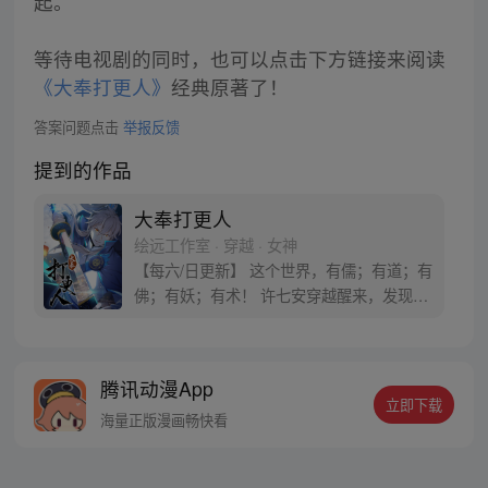
起。
等待电视剧的同时，也可以点击下方链接来阅读
《大奉打更人》
经典原著了！
答案问题点击
举报反馈
提到的作品
大奉打更人
绘远工作室 · 穿越 · 女神
【每六/日更新】 这个世界，有儒；有道；有
佛；有妖；有术！ 许七安穿越醒来，发现自
己身处囹圄，三日后就要流放边陲？！ 他起
初的梦想只是自保，顺便在这个世界里当个
富翁悠闲度日，结果…… 改编自阅文集团作
腾讯动漫App
者卖报小郎君同名小说 QQ群号：
立即下载
799493374
海量正版漫画畅快看