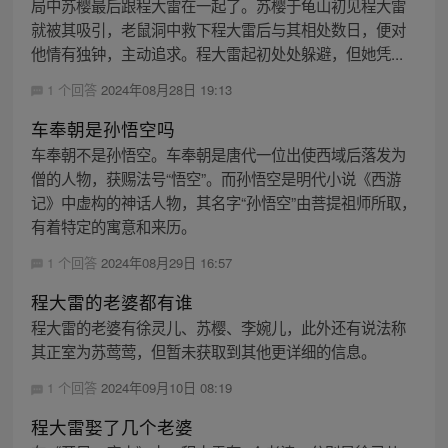
局中苏樱最后跟程大雷在一起了。苏樱于龟山初见程大雷
就被其吸引，老鼠洞中救下程大雷后与其相处数日，便对
他情有独钟，主动追求。程大雷起初处处躲避，但她凭...
1 个回答
2024年08月28日 19:13
车奉朝是孙悟空吗
车奉朝不是孙悟空。车奉朝是唐代一位出使西域后落发为
僧的人物，获赐法号“悟空”。而孙悟空是明代小说《西游
记》中虚构的神话人物，其名字“孙悟空”由菩提祖师所取，
有着特定的寓意和来历。
1 个回答
2024年08月29日 16:57
程大雷的老婆都有谁
程大雷的老婆有徐灵儿、苏樱、李婉儿，此外还有说法称
其正室为苏莺莺，但暂未获取到其他更详细的信息。
1 个回答
2024年09月10日 08:19
程大雷娶了几个老婆