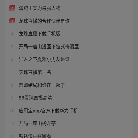
海贼王实力最强人物
2
龙珠直播的合作伙伴是谁
3
龙珠直播下载手机版
4
开局一座山漫画下拉式奇漫屋
5
异人之下夏禾小男友是谁
6
天珠直播第一名
7
恋卿结局和谁在一起了
8
88看球直播高清
9
应用宝app官方下载华为手机
10
开局一座山杨龙亭
11
铁锈漫画在哪看
12