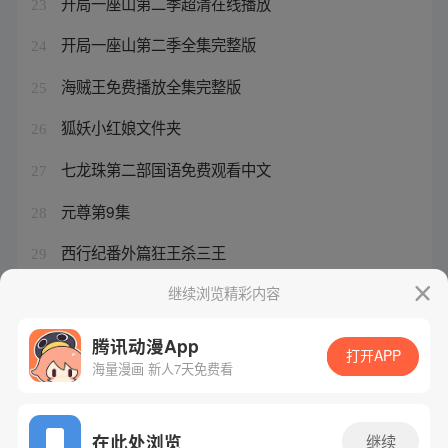
开局一座山第二季超清在线播放
23
开局一座山第二季全集完整版
24
海贼王免费播放全集完整版
25
狐妖小红娘文件夹
26
七龙珠第二部国语免费观看中文
27
元尊第9集
28
西行纪番外篇狂王杀三王
29
开局一座山第三季动漫在线观看
继续浏览精彩内容
30
腾讯动漫App
打开APP
海量漫画 新人7天免费看
腾讯漫画
起点读书
QQ阅读
网站备案/许可证号：粤B2-20090059-5
在此处浏览
继续