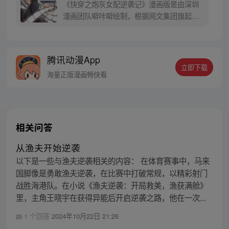
《快穿之炮灰女配逆袭记》漫画版是由深圳
漫画团队噼咔噼绘制，根据阅文集团旗起点
中文网的同名小说改编，作者是很是矫情。
宁舒死翘翘了却又好运成了替苦逼炮灰逆袭
的任务者。于是，宁舒在一个世界又一个世
腾讯动漫App
界中扮演各种人生，遇到着各种无理取闹的
立即下载
人。穿越主角、重生主角，宁舒不得不苦逼
海量正版漫画畅快看
地在一个又一个世界捡节操。
相关问答
从渔夫开始逆袭
以下是一些与渔夫逆袭相关的内容： 在体育赛事中，马来
国脚像是勇敢渔夫逆袭，在比赛中打破常规，以精彩射门
战胜海港队。在小说《渔夫逆袭：开局救美，渔获满舱》
里，主角王晓宇在获得异能后开启逆袭之路，他在一次...
1 个回答
2024年10月22日 21:26