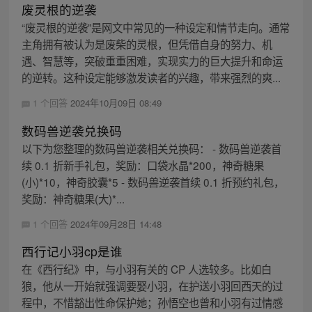
废灵根的逆袭
“废灵根的逆袭”是网文中常见的一种设定和情节走向。通常
主角拥有被认为是废柴的灵根，但凭借自身的努力、机
遇、智慧等，突破重重困难，实现实力的巨大提升和命运
的逆转。这种设定能够激发读者的兴趣，带来强烈的爽...
1 个回答
2024年10月09日 08:49
数码兽逆袭兑换码
以下为您整理的数码兽逆袭相关兑换码： - 数码兽逆袭首
续 0.1 折新手礼包，奖励：口袋水晶*200，神奇糖果
(小)*10，神奇胶囊*5 - 数码兽逆袭首续 0.1 折预约礼包，
奖励：神奇糖果(大)*...
1 个回答
2024年09月28日 14:48
西行记小羽cp是谁
在《西行纪》中，与小羽有关的 CP 人选较多。比如白
狼，他从一开始就强调要娶小羽，在护送小羽回西天的过
程中，不惜豁出性命保护她；孙悟空也曾和小羽有过情感