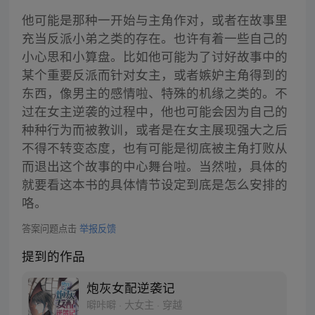
他可能是那种一开始与主角作对，或者在故事里
充当反派小弟之类的存在。也许有着一些自己的
小心思和小算盘。比如他可能为了讨好故事中的
某个重要反派而针对女主，或者嫉妒主角得到的
东西，像男主的感情啦、特殊的机缘之类的。不
过在女主逆袭的过程中，他也可能会因为自己的
种种行为而被教训，或者是在女主展现强大之后
不得不转变态度，也有可能是彻底被主角打败从
而退出这个故事的中心舞台啦。当然啦，具体的
就要看这本书的具体情节设定到底是怎么安排的
咯。
答案问题点击
举报反馈
提到的作品
炮灰女配逆袭记
噼咔噼 · 大女主 · 穿越