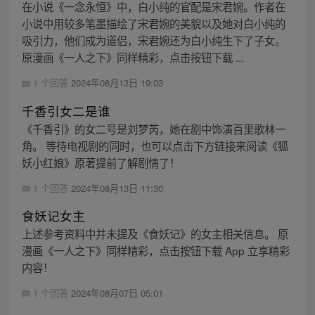
在小说《一念永恒》中，白小纯的官配是宋君婉。作者在
小说中用较多笔墨描绘了宋君婉的美貌以及她对白小纯的
吸引力，他们成为道侣，宋君婉还为白小纯生下了子女。
原漫画《一人之下》同样精彩，点击按钮下载 ...
1 个回答
2024年08月13日 19:03
千香引女二是谁
《千香引》的女二号是刘梦芮，她在剧中饰演百里歌林一
角。 等待电视剧的同时，也可以点击下方链接来阅读《狐
妖小红娘》原著提前了解剧情了！
1 个回答
2024年08月13日 11:30
食妖记女主
上述参考资料中并未提及《食妖记》的女主相关信息。 原
漫画《一人之下》同样精彩，点击按钮下载 App 立享精彩
内容！
1 个回答
2024年08月07日 05:01