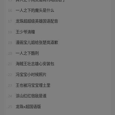
一人之下的魔头是什么
16
龙珠超超级英雄国语配音
17
王少爷清瞳
18
漫画宝儿姐给张楚岚道歉
19
一人之下酷刑
20
海贼王壮志雄心安装包
21
冯宝宝小时候照片
22
王也被冯宝宝埋土里
23
涂山红红宿敌是谁
24
龙珠x超国语版
25