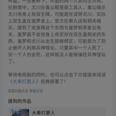
种蛊，一旦被种下，中蛊的两个人会同生共死。
在剧情中，尤川在毒公眼里是工具人，毒公暗示
尤川他身上有双生障，可能是在误导尤川，实际
上双生蛊在蚩梦身上。官方在第九话有相关暗
示，提到了双身障这个东西与蚩梦和李星云有
关，蚩梦虽不会但身上肯定存在双生蛊相关的东
西，蚩梦和尤川从出生就被绑定，可能是为了防
止被坏人利用兵神怪坛，只要其中一个人死了，
另一个人也会死，这样就没人能够操控兵神怪坛
了。
等待电视剧的同时，也可以点击下方链接来阅读
《大奉打更人》
经典原著了！
答案问题点击
举报反馈
提到的作品
大奉打更人