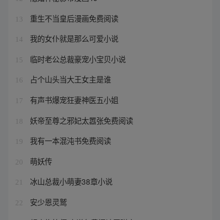
重生不当皇后漫画免费阅读
13
我的女仆就是那么可爱小说
14
临时老公总裁豪宠小宝贝小说
15
占个山头当大王女主是谁
16
有声书爆宠狂妻神医五小姐
17
妖帝至尊之邪妃太嚣张免费阅读
18
我有一本混沌书免费阅读
19
萌妖传
20
冰山总裁小萌妻38章小说
21
安少恩灵鹫
22