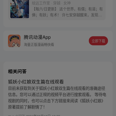
绘远工作室 · 穿越 · 女神
【每六/日更新】 这个世界，有儒；有道；有
佛；有妖；有术！ 许七安穿越醒来，发现自
己身处囹圄，三日后就要流放边陲？！ 他起
初的梦想只是自保，顺便在这个世界里当个
富翁悠闲度日，结果…… 改编自阅文集团作
腾讯动漫App
者卖报小郎君同名小说 QQ群号：
立即下载
799493374
海量正版漫画畅快看
相关问答
狐妖小红娘双生篇在线观看
目前未获取到关于狐妖小红娘双生篇在线观看的准确途径
信息。您可以通过正规的视频平台进行搜索观看。 等待电
视剧的同时，也可以点击下方链接来阅读《狐妖小红娘》
原著提前了解剧情了！