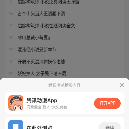
超魔构筑师 小说免费阅读无弹窗
23
占个山头当大王漫画下滑
24
超魔构筑师 小说在线阅读全文
25
冰山总裁小萌妻gl
26
混沌经小说最新章节
27
开局不灭混沌体妖帝老婆
28
妖妃撩人 太子殿下请入局
29
重生不当皇后改做太后的小说名字
继续浏览精彩内容
30
腾讯动漫App
打开APP
海量漫画 新人7天免费看
腾讯漫画
起点读书
QQ阅读
网站备案/许可证号：粤B2-20090059-5
在此处浏览
继续