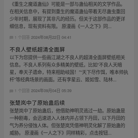
《重生之魔道蛊仙》可能是一部与蛊仙相关的文学作品。
在相关信息中，有提到重生的魔道蛊仙带着无尽蛊虫重回
少年时期，展现了其非凡的经历。但关于这部作品的更详
细信息，现有资料有限。 原漫画《一人之下》同...
1 个回答
2024年08月22日 04:41
不良人壁纸超清全面屏
以下为您提供一些画江湖之不良人的超清全面屏壁纸相关
信息。不良人系列有众多精美的壁纸，比如“不良人天暗
星，奉天子遗命，特来相助岐国！”“天下尽作饵，唯本帅执
杆”等经典场景的画面。还有李星云、姬如雪、陆林...
1 个回答
2024年09月04日 05:39
张楚岚中了原始蛊后续
张楚岚中了原始蛊后，他借助神明灵逃过一劫。原始蛊是
一种剧毒，会迅速进入人体内并占领下丹田，以下丹田的
气为养分侵蚀人体。但张楚岚凭借神明灵化解了原始蛊的
威胁。 原漫画《一人之下》同样精彩，点击按钮...