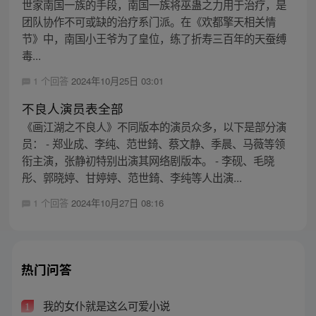
世家南国一族的手段，南国一族将巫蛊之力用于治疗，是
团队协作不可或缺的治疗系门派。在《欢都擎天相关情
节》中，南国小王爷为了皇位，练了折寿三百年的天蚕缚
毒...
1 个回答
2024年10月25日 03:01
不良人演员表全部
《画江湖之不良人》不同版本的演员众多，以下是部分演
员： - 郑业成、李纯、范世錡、蔡文静、季晨、马薇等领
衔主演，张静初特别出演其网络剧版本。 - 李砚、毛晓
彤、郭晓婷、甘婷婷、范世錡、李纯等人出演...
1 个回答
2024年10月27日 08:16
热门问答
我的女仆就是这么可爱小说
1