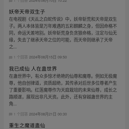
1 个回答
2024年08月10日 10:22
妖帝天帝双生子
在电视剧《天乩之白蛇传说》中，妖帝斩荒和天帝是双生
子。两人本体皆是万年难遇的五彩麒麟之身，但因命格不
同，命运天差地别。妖帝斩荒身负贪狼命格，注定与仙无
缘，失去了继承天帝之位的可能，而天帝则继承了天帝
之...
1 个回答
2024年08月15日 09:50
我已成仙 人在蛊世界
在蛊世界中，有众多惊才绝艳的仙尊和魔尊。例如无极魔
尊，他自创律道，资质超绝，其传承对后世多位尊者产生
了重要影响。红莲魔尊作为天庭栽培的未来仙尊，成长之
路顺遂，展现出非凡天资。此外，还有穿越蛊世界的主
角...
1 个回答
2024年08月21日 00:30
重生之魔道蛊仙