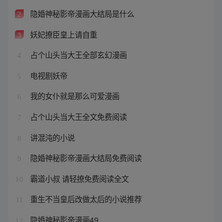
隐婚神秘影帝漫画大结局是什么
2
妖妃撩臣皇上请自重
3
占个山头当大王全部玄幻漫画
4
电视剧妖帝
5
我的女仆就是那么可爱漫画
6
占个山头当大王全文免费阅读
7
讲混沌的小说
8
隐婚神秘影帝漫画大结局免费阅读
9
霸道小叔 请轻撩免费阅读全文
10
重生不当皇后改做太后的小说推荐
11
隐婚神秘影帝漫画49
12