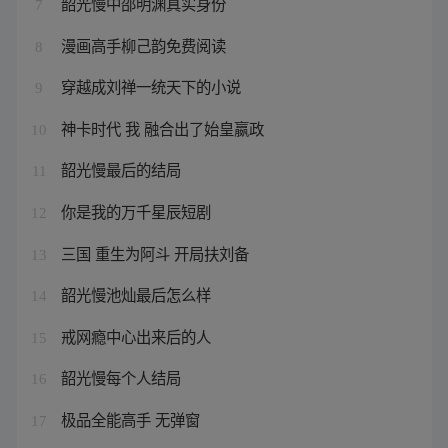
韶光慢中邵明渊真实身份
7
漫画高手柳己韵免费阅读
8
穿越成刘禅一统天下的小说
9
神卡时代 我 融合出了始皇嬴政
10
韶光慢最后的结局
11
你是我的万千星辰短剧
12
三国 重生为阿斗 开局扶刘备
13
韶光慢池灿最后怎么样
14
戒网瘾中心出来后的人
15
韶光慢每个人结局
16
极品全能高手 无弹窗
17