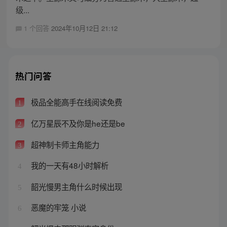
级...
1 个回答
2024年10月12日 21:12
热门问答
极品全能高手在线阅读免费
1
亿万星辰不及你是he还是be
2
超神制卡师主角能力
3
我的一天有48小时解析
4
韶光慢男主角什么时候出现
5
恶魔的牢笼 小说
6