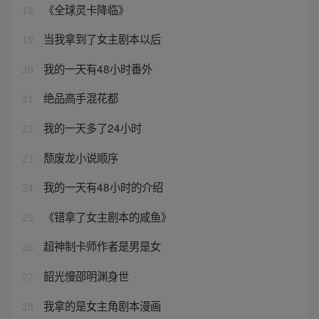
《全球灵卡降临》
18
当我拿到了女主剧本以后
19
我的一天有48小时番外
20
绝品高手混花都
21
我的一天多了24小时
22
颓废龙小说顺序
23
我的一天有48小时的介绍
24
《错拿了女主剧本的咸鱼》
25
超神制卡师作者是男是女
26
韶光慢邵明渊身世
27
我拿的是女主角剧本漫画
28