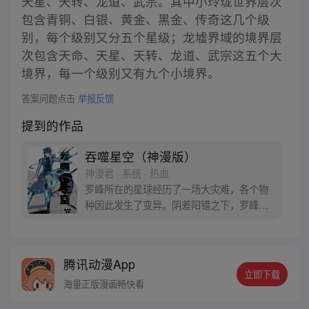
天星、天转、龙道、武宗。其中小玲珑世界层次
包含青铜、白银、黄金、黑金、传奇这几个级
别，每个级别又分五个星级；龙墟界域的境界层
次包含天命、天星、天转、龙道、武宗这五个大
境界，每一个级别又有九个小境界。
答案问题点击
举报反馈
提到的作品
吞噬星空（神漫版）
神漫君 · 系统 · 热血
罗峰所在的星球经历了一场大灾难，各个物
种因此发生了变异。阴差阳错之下，罗峰得
到了陨墨星主人的传承，成为了世界三大强
者之一。然而，在某次与星空吞噬巨兽的大
战中，罗峰不慎失去了肉身。于是，他趁机
腾讯动漫App
取而代之，成为了新的星空吞噬巨兽，同时
立即下载
还形成了人类分身。最终，罗峰迈出了他所
海量正版漫画畅快看
在的星球，走向了宇宙