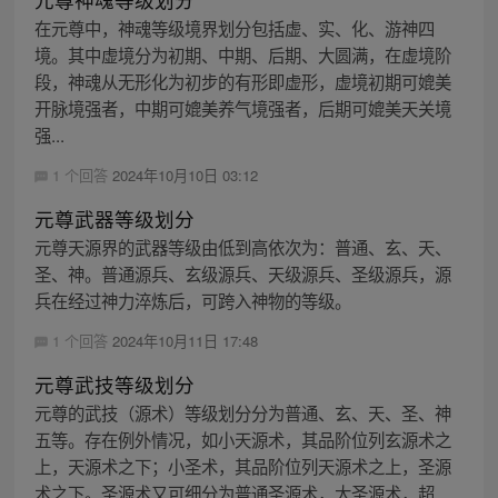
在元尊中，神魂等级境界划分包括虚、实、化、游神四
境。其中虚境分为初期、中期、后期、大圆满，在虚境阶
段，神魂从无形化为初步的有形即虚形，虚境初期可媲美
开脉境强者，中期可媲美养气境强者，后期可媲美天关境
强...
1 个回答
2024年10月10日 03:12
元尊武器等级划分
元尊天源界的武器等级由低到高依次为：普通、玄、天、
圣、神。普通源兵、玄级源兵、天级源兵、圣级源兵，源
兵在经过神力淬炼后，可跨入神物的等级。
1 个回答
2024年10月11日 17:48
元尊武技等级划分
元尊的武技（源术）等级划分分为普通、玄、天、圣、神
五等。存在例外情况，如小天源术，其品阶位列玄源术之
上，天源术之下；小圣术，其品阶位列天源术之上，圣源
术之下。圣源术又可细分为普通圣源术，大圣源术，超