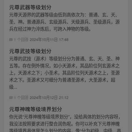
元尊武器等级划分
元尊天源界的武器等级由低到高依次为：普通、玄、天、
圣、神。普通源兵、玄级源兵、天级源兵、圣级源兵，源
兵在经过神力淬炼后，可跨入神物的等级。
1 个回答
2024年10月11日 17:48
元尊武技等级划分
元尊的武技（源术）等级划分分为普通、玄、天、圣、神
五等。存在例外情况，如小天源术，其品阶位列玄源术之
上，天源术之下；小圣术，其品阶位列天源术之上，圣源
术之下。圣源术又可细分为普通圣源术，大圣源术，超
级...
1 个回答
2024年10月12日 21:12
元尊神魄等级境界划分
你光说“元尊神魄等级境界划分”，没给具体的划分内容呀，
我没法按照要求进行整合润色呢。你可以补充下元尊神魄
等级境界具体是怎么划分的内容，像“分为初级、中级、高