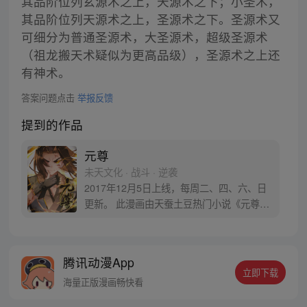
其品阶位列玄源术之上，天源术之下；小圣术，
其品阶位列天源术之上，圣源术之下。圣源术又
可细分为普通圣源术，大圣源术，超级圣源术
（祖龙搬天术疑似为更高品级），圣源术之上还
有神术。
答案问题点击
举报反馈
提到的作品
元尊
未天文化 · 战斗 · 逆袭
2017年12月5日上线，每周二、四、六、日
更新。 此漫画由天蚕土豆热门小说《元尊》
改编。少年执笔，龙蛇舞动；劈开乱世，点
亮苍穹。气掌乾坤的世界里，究竟是蟒雀吞
龙，还是圣龙崛起？！
腾讯动漫App
立即下载
海量正版漫画畅快看