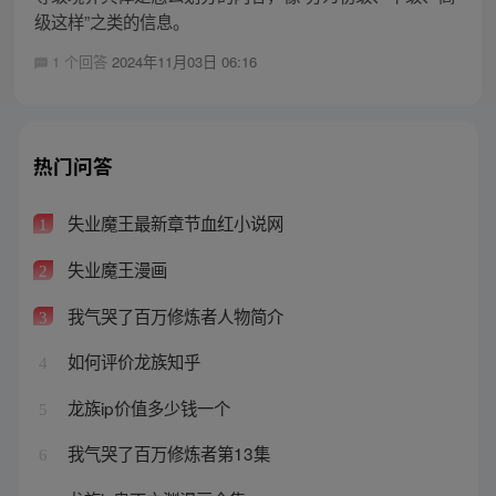
级这样”之类的信息。
1 个回答
2024年11月03日 06:16
热门问答
失业魔王最新章节血红小说网
1
失业魔王漫画
2
我气哭了百万修炼者人物简介
3
如何评价龙族知乎
4
龙族ip价值多少钱一个
5
我气哭了百万修炼者第13集
6