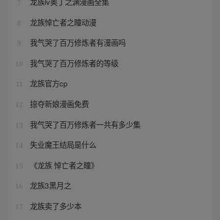
龙族lv奥丁之渊漫画全集
7
龙族悼亡者之瞳动漫
8
我气哭了百万修炼者有漫画吗
9
我气哭了百万修炼者的等级
10
龙族官方cp
11
掠夺新娘漫画免费
12
我气哭了百万修炼者一共有多少集
13
失业魔王结局是什么
14
《龙族 悼亡者之瞳》
15
龙族3黑月之
16
龙族卖了多少本
17