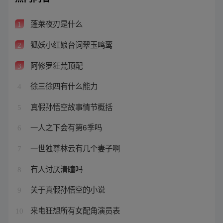
蓬莱夜刃是什么
1
狐妖小红娘台词翠玉鸣鸾
2
阿修罗狂荒顶配
3
徐三徐四有什么能力
4
真假孙悟空故事情节概括
5
一人之下会有第6季吗
6
一世独尊林云有几个妻子啊
7
有人讨厌清瞳吗
8
关于真假孙悟空的小说
9
来电狂想所有女配角演员表
10