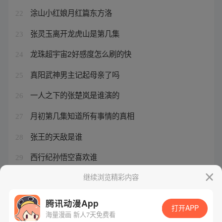
涂山小红娘月红篇东方洛
22
张灵玉离开龙虎山是第几集
23
龙珠超宇宙2好感度怎么刷的快
24
真阳武神男主记起母亲了吗
25
一人之下的张楚岚是谁演的
26
月初第几集知道所有事情的真相
27
张王的天敌是谁
28
西行纪孙悟空喜欢谁
29
徐三是好的还是坏的
继续浏览精彩内容
30
腾讯动漫App
打开APP
海量漫画 新人7天免费看