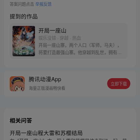
答案问题点击
举报反馈
提到的作品
开局一座山
娱乐没错 · 穿越 · 热血
开局一座山寨，两个人口（军师，马夫），
将要打造最强山寨。他穿越到乱世，拥有一
座马上要散伙的山寨。面对这杀戮乱世，是
打算抢钱抢粮抢婆娘做一个逍遥山大王，还
是泼出这身男儿血，交锋世上英雄，搏一个
腾讯动漫App
名震古今，问一声：王侯将相，宁有种乎！
立即下载
海量正版漫画畅快看
相关问答
开局一座山程大雷和苏樱结局