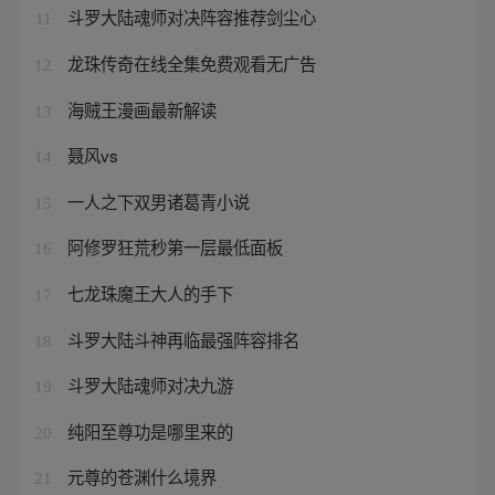
斗罗大陆魂师对决阵容推荐剑尘心
11
龙珠传奇在线全集免费观看无广告
12
海贼王漫画最新解读
13
聂风vs
14
一人之下双男诸葛青小说
15
阿修罗狂荒秒第一层最低面板
16
七龙珠魔王大人的手下
17
斗罗大陆斗神再临最强阵容排名
18
斗罗大陆魂师对决九游
19
纯阳至尊功是哪里来的
20
元尊的苍渊什么境界
21