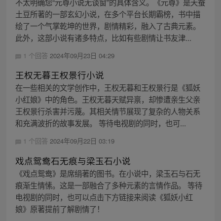
不太明确您“元尊小说无谈窗”的具体含义。《元尊》是天蚕
土豆所著的一部玄幻小说，在多个平台长期霸榜，书中描
绘了一个气掌乾坤的世界，剧情精彩，融入了古典元素。
此外，这部小说有诸多特点，比如有些剧情让书友津...
1 个回答
2024年09月23日 04:29
王权无暮王权景行小说
在一些相关的文学创作中，王权无暮和王权景行是《狐妖
小红娘》中的角色。王权无暮天赋异禀，却惨遭亲生父亲
王权景行杀害并污蔑。其相关情节展现了复杂的人物关系
和充满波折的故事发展。 等待电视剧的同时，也可...
1 个回答
2024年09月22日 03:19
戏点鸳鸯石无痕与梁玉石小说
《戏点鸳鸯》是席绢著的图书。在小说中，梁玉石与石无
痕渐生情愫。这是一部融合了多种元素的言情作品。 等待
电视剧的同时，也可以点击下方链接来阅读《狐妖小红
娘》原著提前了解剧情了！