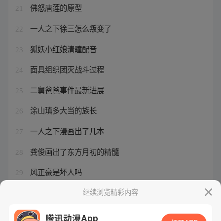
佛怒唐莲的原型
21
一人之下徐三怎么叛变了
22
狐妖小红娘清瞳配音
23
面具组织团灭战斗过程
24
二舅爸爸事件最新进展
25
涂山瑱多大当的族长
26
一人之下漫画出了几本
27
龚俊画出了东方月初的精髓
28
风正豪是坏人吗
29
贝勒和贝子都是皇子吗
继续浏览精彩内容
30
腾讯动漫App