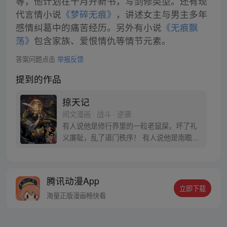
等，他计划在十月开新书，写剑修类型。还有现
代言情小说
《梦碎无痕》
，讲述女主与男主多年
感情纠葛中的痛苦经历。另外有小说
《无痕飘
荡》
包含家族、爱恨情仇等情节元素。
答案问题点击
举报反馈
提到的作品
掠天记
阅文漫画 · 战斗 · 逆袭
有人说他是修行界里的一粒老鼠屎，坏了礼
义廉耻，乱了道门秩序！ 有人说他是南瞻部
州最大的败类，勾结魔道，坑蒙拐骗，无恶
不作！ 对于所有污蔑，方行说：“没错，我
就是那粒传说中的老鼠屎，有问题吗？”
腾讯动漫App
立即下载
海量正版漫画畅快看