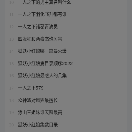
一人之下的男主真名叫什么
10
一人之下羽化飞升都有谁
11
一人之下诸葛青演员
12
四张狂和两豪杰谁厉害
13
狐妖小红娘哪一篇最火爆
14
狐妖小红娘篇目录顺序2022
15
狐妖小红娘最感人的几集
16
一人之下579
17
众神派对风巽最擅长
18
涂山三姐妹谁天赋最高
19
狐妖小红娘集数目录
20