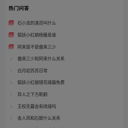
热门问答
石小龙的演员叫什么
1
狐妖小红娘杨雁是谁
2
阿来是不是傲来三少
3
傲来三少和阿来什么关系
4
白月初苏苏日常
5
狐妖小红娘镜花缘篇免费
6
异人之下方乾鹤
7
王权无暮会有续缘吗
8
金人凤和石姬什么关系
9