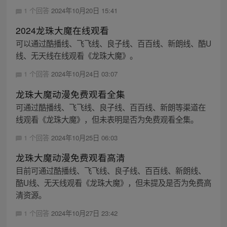
1 个回答
2024年10月20日 15:41
2024龙珠大魔在线观看
可以通过酷播线、飞飞线、良子线、百百线、新朗线、酷U
线、无天线在线观看《龙珠大魔》。
1 个回答
2024年10月24日 03:07
龙珠大魔动漫免费观看全集
可通过酷播线、飞飞线、良子线、百百线、新朗等渠道在
线观看《龙珠大魔》，但未表明是否为免费观看全集。
1 个回答
2024年10月25日 06:03
龙珠大魔动漫免费观看高清
目前可通过酷播线、飞飞线、良子线、百百线、新朗线、
酷U线、无天线观看《龙珠大魔》，但未提及是否为免费高
清资源。
1 个回答
2024年10月27日 23:42