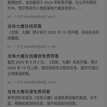
剧情创作，该动画将于 2024 年秋季开播。在公开的预告
片中，悟空等系列人物因某种力量身体变小，...
1 个回答
2024年08月24日 00:07
龙珠大魔在线观看
《龙珠：大魔》预计将于 2024 年 10 月开播，目前尚未在
线播放。
1 个回答
2024年09月06日 11:26
龙珠大魔在线播放免费观看
截至 2024 年 9 月 3 日，《龙珠：大魔》尚未开播，预计
2024 年 10 月上映。请您持续关注相关信息，届时可通过
正规渠道观看。
1 个回答
2024年09月08日 12:49
龙珠大魔动漫免费观看
参考资料未提及《龙珠大魔》动漫免费观看的渠道，对不
起，根据检索到的信息，我不知道如何回答。