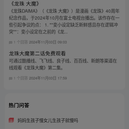
《龙珠 大魔》
《龙珠DAIMA》（《龙珠 大魔》）是漫画《龙珠》40周年
纪念作品，于2024年10月在富士电视台播出。该作存在一
些引起争议的点： 1. **变小设定缺乏新鲜感且存在逻辑冲
突**：变小设定在之前的《龙...
1 个回答
2024年11月03日 09:03
龙珠大魔第二话免费观看
可通过酷播线、飞飞线、良子线、百百线、新朗等渠道在
线观看《龙珠大魔》第二集。
1 个回答
2024年11月03日 17:59
热门问答
妈妈生孩子慢女儿生孩子就慢吗
1