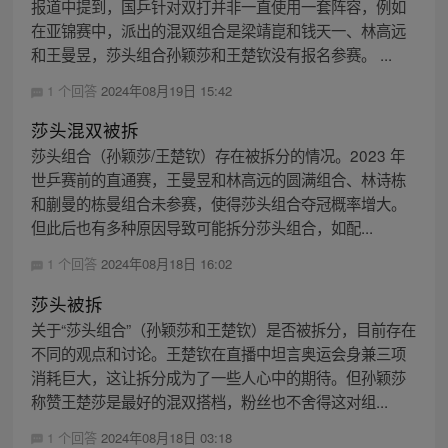
报道中提到，国乒针对双打并非一直使用一套阵容，例如
在亚锦赛中，派出的混双组合是梁靖崑和钱天一、林高远
和王曼昱，莎头组合孙颖莎和王楚钦没有报名参赛。 ...
1 个回答
2024年08月19日 15:42
莎头混双被拆
莎头组合（孙颖莎/王楚钦）存在被拆分的情况。2023 年
世乒赛前的直通赛，王曼昱和林高远的圆满组合、林诗栋
和蒯曼的栋曼组合未参赛，使得莎头组合夺冠概率增大。
但此后也有多种原因导致可能拆分莎头组合，如配...
1 个回答
2024年08月18日 16:02
莎头被拆
关于“莎头组合”（孙颖莎和王楚钦）是否被拆分，目前存在
不同的观点和讨论。王楚钦在直播中坦言奥运会身兼三项
消耗巨大，这让拆分成为了一些人心中的期待。但孙颖莎
称赞王楚莎是最好的混双搭档，粉丝也不舍得这对组...
1 个回答
2024年08月18日 03:18