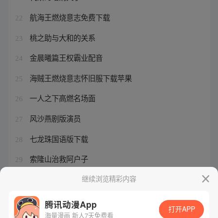
航海王燃烧意志免费下载
22
桃之助与大和的关系
23
金晨曦篇王权霸业配音
24
海贼王燃烧意志怀旧服下载苹果
25
一人之下高燃名场面
26
风沙燕剧版演员
27
七龙珠国语版下载
28
索隆山治救阿户子
29
狂龙归来电视剧完整版
继续浏览精彩内容
30
腾讯动漫App
打开APP
海量漫画 新人7天免费看