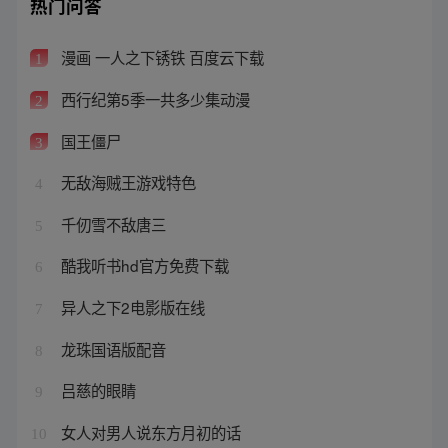
热门问答
漫画 一人之下锈铁 百度云下载
1
西行纪第5季一共多少集动漫
2
国王僵尸
3
无敌海贼王游戏特色
4
千仞雪不敌唐三
5
酷我听书hd官方免费下载
6
异人之下2电影版在线
7
龙珠国语版配音
8
吕慈的眼睛
9
女人对男人说东方月初的话
10