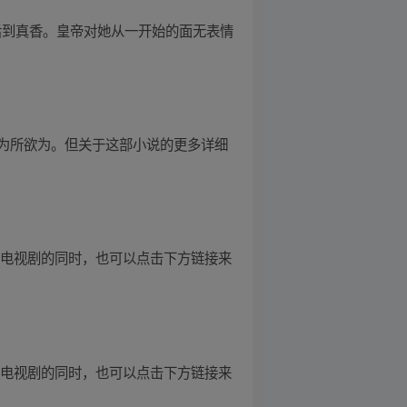
后到真香。皇帝对她从一开始的面无表情
为所欲为。但关于这部小说的更多详细
待电视剧的同时，也可以点击下方链接来
待电视剧的同时，也可以点击下方链接来