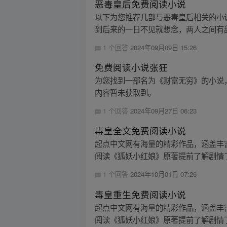
恶毒皇后免费阅读小说
以下为您推荐几部与恶毒皇后相关的小说
到后来的一日不见就想念，两人之间有甜蜜的
1 个回答
2024年09月09日 15:26
免费阅读小说张狂
为您找到一部名为《财富无穷》的小说
内容暂未获取到。
1 个回答
2024年09月27日 06:23
毒皇全文免费阅读小说
起点中文网有海量的精彩作品，涵盖丰
阅读《狐妖小红娘》原著提前了解剧情
1 个回答
2024年10月01日 07:26
毒皇重生免费阅读小说
起点中文网有海量的精彩作品，涵盖丰
阅读《狐妖小红娘》原著提前了解剧情