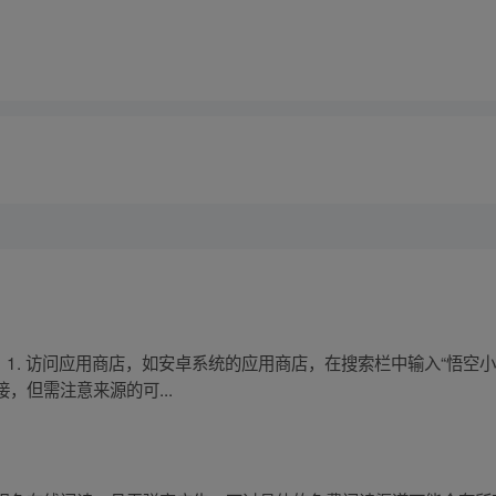
： 1. 访问应用商店，如安卓系统的应用商店，在搜索栏中输入“悟空小
，但需注意来源的可...