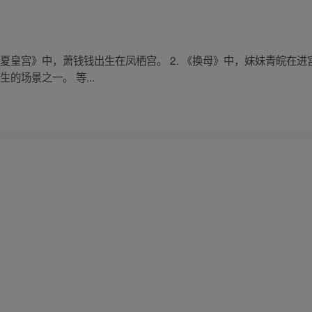
《大夏皇宫》中，萧钱钱出生在凤栖宫。 2. 《换母》中，妹妹青皖在
的场景之一。 等...