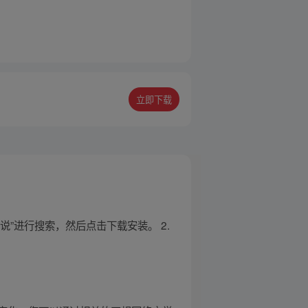
立即下载
说”进行搜索，然后点击下载安装。 2.