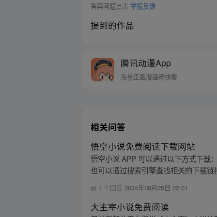
答案问题点击
举报反馈
提到的作品
腾讯动漫App
海量正版漫画畅快看
相关问答
悟空小说免费阅读下载网站
悟空小说 APP 可以通过以下方式下载
也可以通过搜索引擎查找相关的下载链接
1 个回答
2024年08月25日 22:01
大主宰小说免费阅读