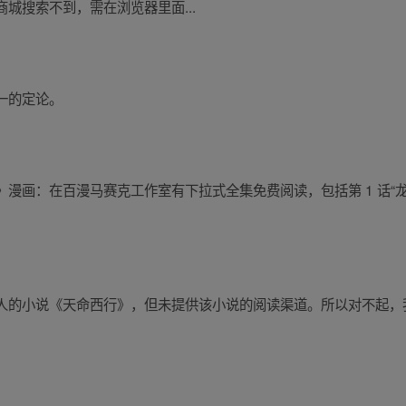
城搜索不到，需在浏览器里面...
一的定论。
画：在百漫马赛克工作室有下拉式全集免费阅读，包括第 1 话“龙与
人的小说《天命西行》，但未提供该小说的阅读渠道。所以对不起，