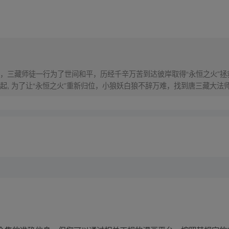
，三藏师徒一行为了世间和平，历经千辛万苦到达彼岸取得“永恒之火”拯
起, 为了让“永恒之火”重新归位，小狼妖白狼不辞万难，找到唐三藏大法
西行之旅……