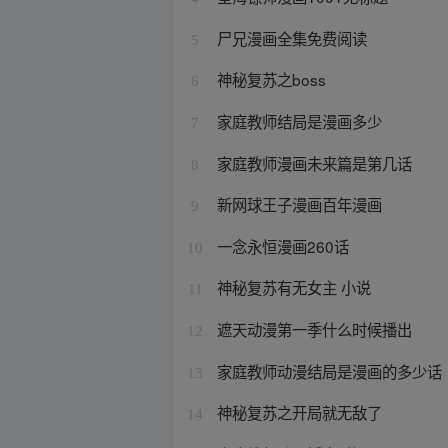
尸兄漫画全集免费阅读
5
神秘复苏之boss
6
家庭教师结局是漫画多少
7
家庭教师漫画未来篇是第几话
8
新网球王子漫画百年漫画
9
一念永恒漫画260话
10
神秘复苏有无女主 小说
11
遮天动漫第一季什么时候播出
12
家庭教师动漫结局是漫画的多少话
13
神秘复苏之开局就无敌了
14