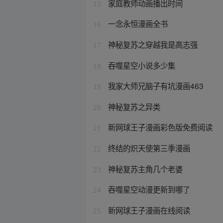
家庭教师动画播出时间
15
一念永恒漫画全书
16
神秘复苏之穿越我是高志强
17
吞噬星空小说多少集
18
我家大师兄脑子有坑漫画463
19
神秘复苏之异类
20
新网球王子漫画彩色版免费阅读
21
终结的炽天使第三季漫画
22
神秘复苏主角几个老婆
23
吞噬星空动漫更新到哪了
24
新网球王子漫画在线阅读
25