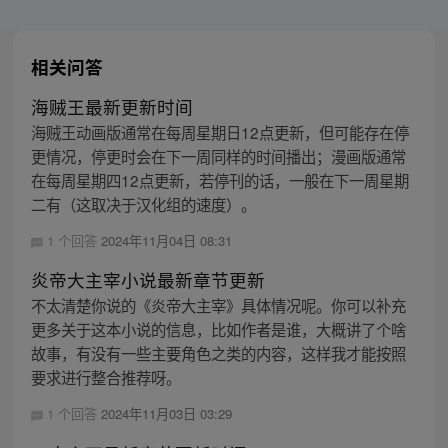
相关问答
海贼王最新更新时间
海贼王动画版通常在每周星期日12点更新，但可能存在停
更情况，停更时会在下一周同样的时间播出；漫画版通常
在每周星期四12点更新，若停刊的话，一般在下一周星期
二有（这取决于汉化组的速度）。
1 个回答
2024年11月04日 08:31
炎帝大主宰小说最新章节更新
不太清楚你说的《炎帝大主宰》具体情况呢。你可以补充
更多关于这本小说的信息，比如作者是谁，大概讲了个啥
故事，有没有一些主要角色之类的内容，这样我才能按照
要求进行整合推荐呀。
1 个回答
2024年11月03日 03:29