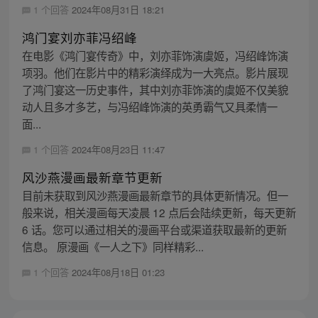
1 个回答
2024年08月31日 18:21
鸿门宴刘亦菲冯绍峰
在电影《鸿门宴传奇》中，刘亦菲饰演虞姬，冯绍峰饰演
项羽。他们在影片中的精彩演绎成为一大亮点。影片展现
了鸿门宴这一历史事件，其中刘亦菲饰演的虞姬不仅美貌
动人且多才多艺，与冯绍峰饰演的英勇霸气又具柔情一
面...
1 个回答
2024年08月23日 11:47
风沙燕漫画最新章节更新
目前未获取到风沙燕漫画最新章节的具体更新情况。但一
般来说，相关漫画每天凌晨 12 点后会陆续更新，每天更新
6 话。您可以通过相关的漫画平台或渠道获取最新的更新
信息。 原漫画《一人之下》同样精彩...
1 个回答
2024年08月18日 01:23