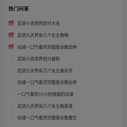
热门问答
武逆小说境界划分大全
1
武逆九天界有几个女主角啊
2
动漫一口气看完完整版全集恐怖
3
武逆小说境界划分最新
4
武逆九天界有几个女主角名字
5
动漫一口气看完完整版全集仙帝
6
一口气看完10小时穿越的动漫
7
武逆九天界有几个女主角是谁
8
动漫一口气看完完整版全集重生
9