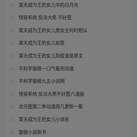
某天成为王的女儿中的白月光
18
快穿系统 反派大佬 不好惹
19
某天成为王的女儿男女主何时相认
20
某天成为王的女儿如意
21
某天成为王的女儿到底谁是男主
22
不科学御兽一口气看完动漫
23
不科学御兽九五小说网
24
快穿系统 反派大佬不好惹六漫画
25
沧元图第二季动漫周几更新一集
26
某天成为王的女儿小说名
27
御兽小说新书
28