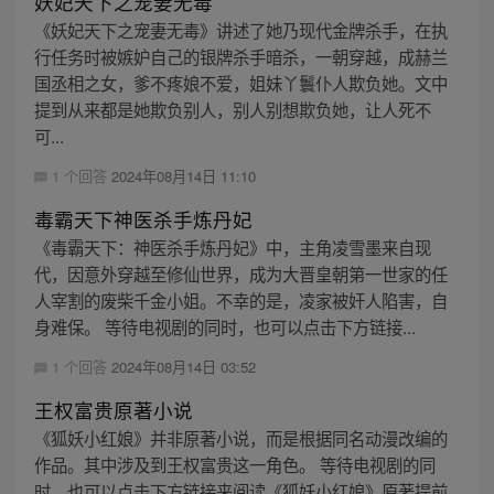
妖妃天下之宠妻无毒
《妖妃天下之宠妻无毒》讲述了她乃现代金牌杀手，在执
行任务时被嫉妒自己的银牌杀手暗杀，一朝穿越，成赫兰
国丞相之女，爹不疼娘不爱，姐妹丫鬟仆人欺负她。文中
提到从来都是她欺负别人，别人别想欺负她，让人死不
可...
1 个回答
2024年08月14日 11:10
毒霸天下神医杀手炼丹妃
《毒霸天下：神医杀手炼丹妃》中，主角凌雪墨来自现
代，因意外穿越至修仙世界，成为大晋皇朝第一世家的任
人宰割的废柴千金小姐。不幸的是，凌家被奸人陷害，自
身难保。 等待电视剧的同时，也可以点击下方链接...
1 个回答
2024年08月14日 03:52
王权富贵原著小说
《狐妖小红娘》并非原著小说，而是根据同名动漫改编的
作品。其中涉及到王权富贵这一角色。 等待电视剧的同
时，也可以点击下方链接来阅读《狐妖小红娘》原著提前