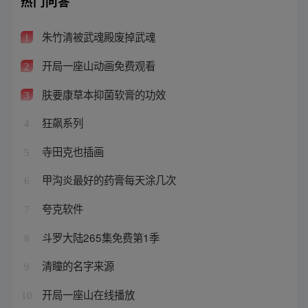
热门问答
朱竹清被武魂殿废掉武魂
1
开局一座山动画免费观看
2
肤要康草本抑菌软膏的功效
3
狂飙系列
4
寺田克也插画
5
甲沟炎最好的药膏每天涂几次
6
夸克软件
7
斗罗大陆265集免费第1季
8
清瞳的名字来源
9
开局一座山在线播放
10