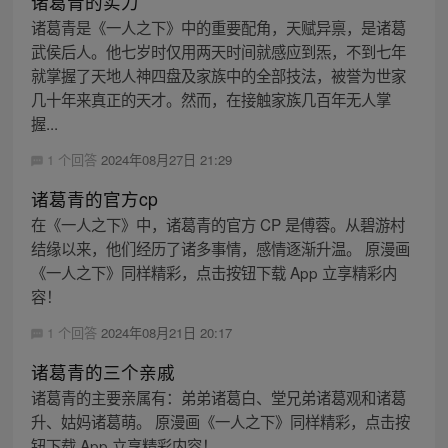
诸葛青的实力
诸葛青是《一人之下》中的重要配角，天赋异禀，是诸葛
武侯后人。他七岁时仅用两天时间就感应到炁，不到七年
就掌握了天地人神四盘及家族中的全部技法，被誉为世家
几十年来真正的天才。然而，在接触家族几百年无人掌
握...
1 个回答
2024年08月27日 21:29
诸葛青的官方cp
在《一人之下》中，诸葛青的官方 CP 是傅蓉。从碧游村
结缘以来，他们经历了诸多事情，感情逐渐升温。 原漫画
《一人之下》同样精彩，点击按钮下载 App 立享精彩内
容！
1 个回答
2024年08月21日 20:17
诸葛青的三个亲戚
诸葛青的主要亲属有：弟弟诸葛白、堂兄弟诸葛观和诸葛
升、姑妈诸葛萌。 原漫画《一人之下》同样精彩，点击按
钮下载 App 立享精彩内容！