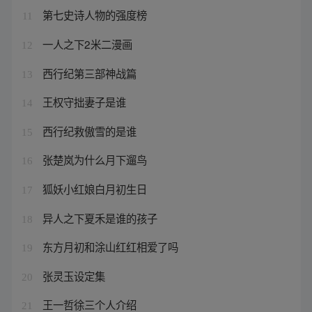
第七史诗人物的强度榜
11
一人之下2米二漫画
12
西行纪第三部神战篇
13
王权守拙妻子是谁
14
西行纪救傲雪的是谁
15
张楚岚为什么月下遛鸟
16
狐妖小红娘白月初生日
17
异人之下夏禾是谁的孩子
18
东方月初和涂山红红相爱了吗
19
张灵玉设定集
20
王一哲徐三个人介绍
21