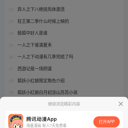
异人之下八绝技炁体源流
22
狂王第二季什么时候上映的
23
极狐中好人是谁
24
一人之下谁演夏禾
25
一人之下动漫有几季完结了吗
26
西游记是一场阴谋
27
狐妖小红娘限定角色介绍
28
狐妖小红娘白月初涂山苏苏小说
29
西游分身app免费版怎么用
继续浏览精彩内容
30
腾讯动漫App
打开APP
海量漫画 新人7天免费看