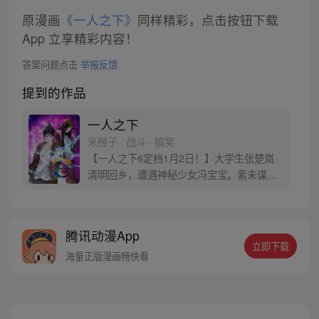
原漫画
《一人之下》
同样精彩，点击按钮下载
App 立享精彩内容！
答案问题点击
举报反馈
提到的作品
一人之下
米橙子 · 战斗 · 搞笑
【一人之下6定档1月2日！】大学生张楚岚
清明回乡，遭遇神秘少女冯宝宝。素未谋面
的冯宝宝却对张楚岚异常熟悉，并将其带去
自己打工的快递公司。为了帮冯宝宝寻找她
的身世，也为了查清自己与爷爷身上的秘
腾讯动漫App
密，张楚岚的生活被彻底颠覆，与冯宝宝一
立即下载
同踏上“异人”之旅。
海量正版漫画畅快看