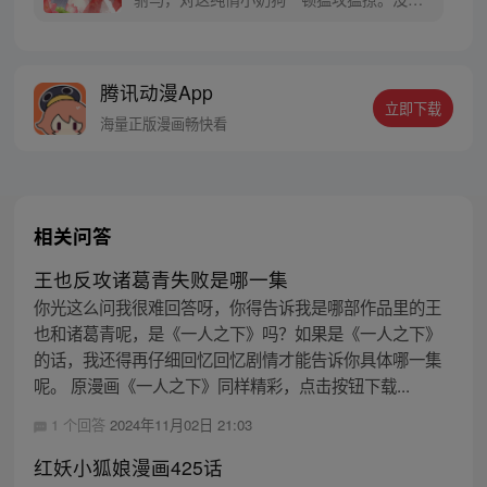
到这小兔崽子，还挺凶！撒娇卖萌耍流氓无
所不能，竟把她反撩到渣都不剩！她撕逼，
他辅助；她嘴欠，他更欠。公主强攻没得
腾讯动漫App
手，却觉得身边这狂徒越看越顺眼。我家这
立即下载
小驸马，真是了不得！
海量正版漫画畅快看
相关问答
王也反攻诸葛青失败是哪一集
你光这么问我很难回答呀，你得告诉我是哪部作品里的王
也和诸葛青呢，是《一人之下》吗？如果是《一人之下》
的话，我还得再仔细回忆回忆剧情才能告诉你具体哪一集
呢。 原漫画《一人之下》同样精彩，点击按钮下载...
1 个回答
2024年11月02日 21:03
红妖小狐娘漫画425话