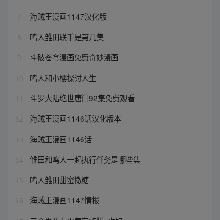
海贼王漫画1147汉化版
7
鸣人雏田联手是第几集
8
斗破苍穹漫画免费奇妙漫画
9
鸣人和小樱探讨人生
10
斗罗大陆绝世唐门92集免费观看
11
海贼王漫画1146话汉化版本
12
海贼王漫画1146话
13
雏田和鸣人一起执行任务是哪些集
14
鸣人雏田甜蜜撒糖
15
海贼王漫画1147情报
16