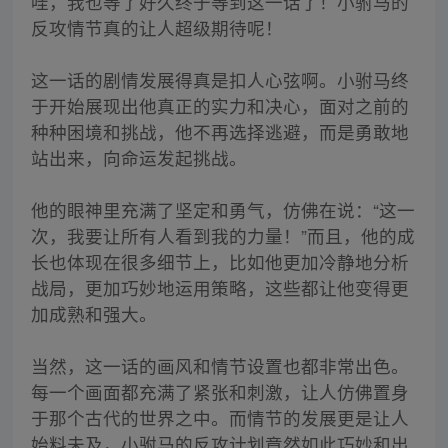
哇，我也等了好久终于等到这一话了！小驸马的
反攻情节真的让人超级期待呢！
这一话的剧情发展得真是扣人心弦啊。小驸马终
于开始展现出他真正的实力和决心，面对之前的
种种困境和挑战，他不再选择逃避，而是勇敢地
站出来，向命运发起挑战。
他的眼神里充满了坚定和勇气，仿佛在说：“这一
次，我要让所有人看到我的力量！”而且，他的成
长也体现在很多细节上，比如他更加冷静地分析
战局，更加巧妙地运用策略，这些都让他变得更
加成熟和强大。
当然，这一话的画风和情节设置也都非常出色。
每一个画面都充满了紧张和刺激，让人仿佛置身
于那个古代的世界之中。而情节的发展更是让人
始料未及，小驸马的反攻计划竟然如此巧妙和出