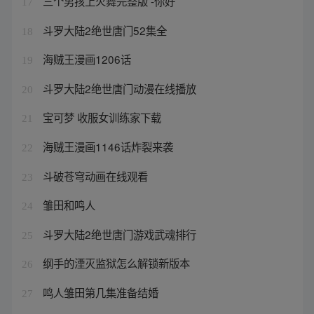
三个男孩上火舞完整版 -你好
17
斗罗大陆2绝世唐门52集全
18
海贼王漫画1206话
19
斗罗大陆2绝世唐门动漫在线播放
20
宝可梦 收服女训练家下载
21
海贼王漫画1146话炸裂来袭
22
斗破苍穹动画在线观看
23
雏田和鸣人
24
斗罗大陆2绝世唐门游戏武魂排行
25
纲手的湮灭监狱怎么解锁新版本
26
鸣人雏田第几集准备结婚
27