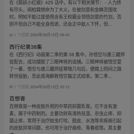
在《狐妖小红娘》425 话中，有以下相关情节： - 人力终
有尽头，闻柏霖燃命为了大义，在被剑意和金鳞灵围攻
时，明知不能过度使用含有王权霸业领悟剑意的竹剑，否
则不但自己不能全身而退，还会正中敌人下怀，但...
1 个回答
2024年09月15日 08:43
西行纪第38集
在《西行纪》动画第二季的第 38 集中，孙悟空与唐三藏师
徒配合，成功摆脱了三眼神将的追捕。三眼神将被悟空耍
了一番，悟空与唐三藏师徒寒暄几句后，便踏上阴间之路
转世投胎，至此南海解救悟空篇正式结束。第二季...
1 个回答
2024年09月12日 05:12
百想膏
百想膏是一种皮肤外用的中草药抑菌乳膏。它不含有激
素，属于中药制剂。主要功效有清热祛湿、杀虫止痒、抑
菌止痒，常用于治疗蚊虫叮咬、脱皮、水泡等非疾病引起
的皮肤异常问题，也可用于治疗痤疮、青春痘等。其主要