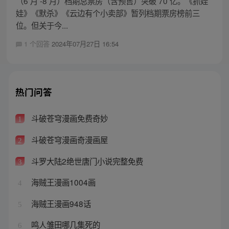
（6 月 -8 月）档期总票房（含预售）突破 70 亿。《抓娃
娃》《默杀》《云边有个小卖部》暂列档期票房榜前三
位。但关于今...
1 个回答
2024年07月27日 16:54
热门问答
斗破苍穹漫画免费奇妙
1
斗破苍穹漫画奇漫画屋
2
斗罗大陆2绝世唐门小说完整免费
3
海贼王漫画1004画
4
海贼王漫画948话
5
鸣人雏田哪几集死的
6