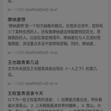
成...
1 个回答
2024年09月06日 08:47
摩纳婆想
“摩纳婆想”是一个较为抽象的概念。在相关论述中，提到有
少了某种东西的人，还有像摩纳婆这样脑筋特别灵光、思
维跳跃的人。比如在某些情境中，摩纳婆在与人交流时思
维跳脱，讲话重点多且不按常规逻辑。同时，摩纳婆...
1 个回答
2024年09月02日 19:44
王也踏青第几话
文中并未提及王也踏青具体出现在《一人之下》的第几
话。
1 个回答
2024年08月14日 02:10
王权富贵语录今天
以下为一些王权富贵的语录： 1. 如果能活着出去，带你看
遍大漠青山。 2. 上天赐我看清世界的瞳眸 。 3. 雪山，大