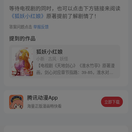
等待电视剧的同时，也可以点击下方链接来阅读
《狐妖小红娘》
原著提前了解剧情了！
答案问题点击
举报反馈
提到的作品
狐妖小红娘
小新 · 古风 · 妖怪
【电视剧《天地剑心》《淮水竹亭》原著漫
画，剑心对应章节指路：39-85，淮水对应
章节指路272-301】 迷糊萝莉小狐妖，正太
道士没节操。自古人妖生死恋，千载孽缘一
线牵。（每周周四更新。）
腾讯动漫App
立即下载
海量正版漫画畅快看