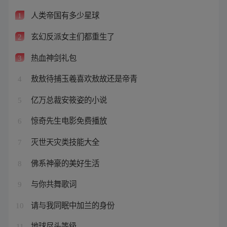
人类帝国有多少星球
1
玄幻反派女主们都重生了
2
热血神剑礼包
3
敖敖待捕玉羲喜欢敖故还是帝青
4
亿万总裁安筱姿的小说
5
惊奇先生电影免费播放
6
灭世天灾类技能大全
7
佛系神豪的美好生活
8
与你共舞歌词
9
请与我同眠中加兰的身份
10
地球尽头等级
11