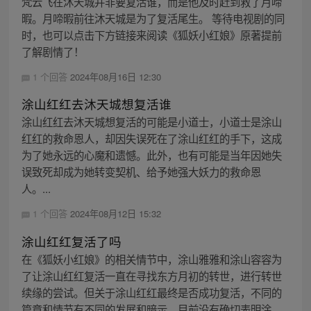
梵云飞在沐天城并非要复活谁，而是他及时赶到救了月啼
暇。月啼暇前往沐天城是为了复活尾生。 等待电视剧的同
时，也可以点击下方链接来阅读《狐妖小红娘》原著提前
了解剧情了！
1 个回答
2024年08月16日 12:30
涂山红红去沐天城想复活谁
涂山红红去沐天城想复活的可能是小道士，小道士是涂山
红红的救命恩人，却因失误死在了涂山红红的手下，这成
为了她永远的心魔和遗憾。此外，也有可能是当年因她失
误致死却成为她转变契机、给予她强大妖力的救命恩
人。...
1 个回答
2024年08月12日 15:32
涂山红红复活了吗
在《狐妖小红娘》的相关情节中，涂山雅雅和涂山容容为
了让涂山红红复活一直在寻找东方月初的转世，进行转世
续缘的尝试。但关于涂山红红最终是否成功复活，不同的
篇章和情节有不同的发展和暗示，目前没有确切表明涂