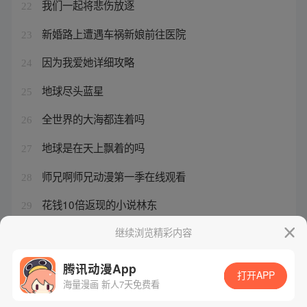
我们一起将悲伤放逐
22
新婚路上遭遇车祸新娘前往医院
23
因为我爱她详细攻略
24
地球尽头蓝星
25
全世界的大海都连着吗
26
地球是在天上飘着的吗
27
师兄啊师兄动漫第一季在线观看
28
花钱10倍返现的小说林东
29
东华擎苍星甲魂将传最新章节
继续浏览精彩内容
30
腾讯动漫App
打开APP
海量漫画 新人7天免费看
腾讯漫画
起点读书
QQ阅读