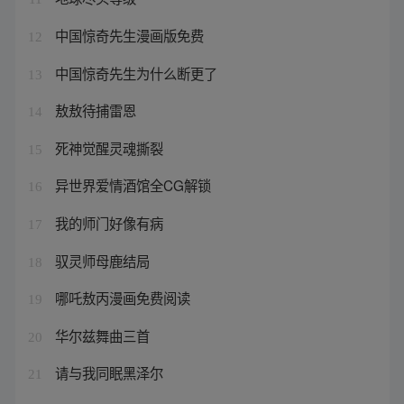
中国惊奇先生漫画版免费
12
中国惊奇先生为什么断更了
13
敖敖待捕雷恩
14
死神觉醒灵魂撕裂
15
异世界爱情酒馆全CG解锁
16
我的师门好像有病
17
驭灵师母鹿结局
18
哪吒敖丙漫画免费阅读
19
华尔兹舞曲三首
20
请与我同眠黑泽尔
21