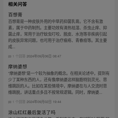
相关问答
百想膏
百想膏是一种皮肤外用的中草药抑菌乳膏。它不含有激
素，属于中药制剂。主要功效有清热祛湿、杀虫止痒、抑
菌止痒，常用于治疗蚊虫叮咬、脱皮、水泡等非疾病引起
的皮肤异常问题，也可用于治疗痤疮、青春痘等。其主要
成...
1 个回答
2024年09月06日 08:47
摩纳婆想
“摩纳婆想”是一个较为抽象的概念。在相关论述中，提到有
少了某种东西的人，还有像摩纳婆这样脑筋特别灵光、思
维跳跃的人。比如在某些情境中，摩纳婆在与人交流时思
维跳脱，讲话重点多且不按常规逻辑。同时，摩纳婆...
1 个回答
2024年09月02日 19:44
涂山红红最后复活了吗