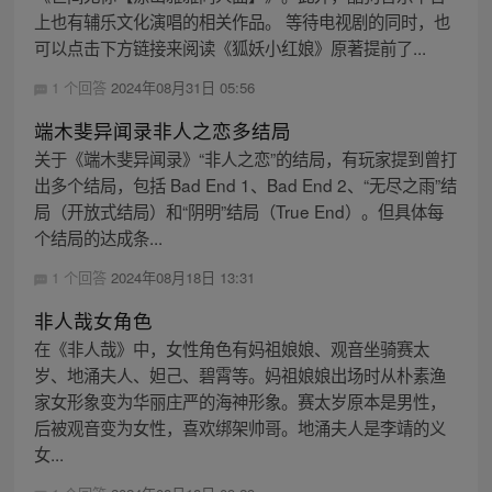
上也有辅乐文化演唱的相关作品。 等待电视剧的同时，也
可以点击下方链接来阅读《狐妖小红娘》原著提前了...
1 个回答
2024年08月31日 05:56
端木斐异闻录非人之恋多结局
关于《端木斐异闻录》“非人之恋”的结局，有玩家提到曾打
出多个结局，包括 Bad End 1、Bad End 2、“无尽之雨”结
局（开放式结局）和“阴明”结局（True End）。但具体每
个结局的达成条...
1 个回答
2024年08月18日 13:31
非人哉女角色
在《非人哉》中，女性角色有妈祖娘娘、观音坐骑赛太
岁、地涌夫人、妲己、碧霄等。妈祖娘娘出场时从朴素渔
家女形象变为华丽庄严的海神形象。赛太岁原本是男性，
后被观音变为女性，喜欢绑架帅哥。地涌夫人是李靖的义
女...