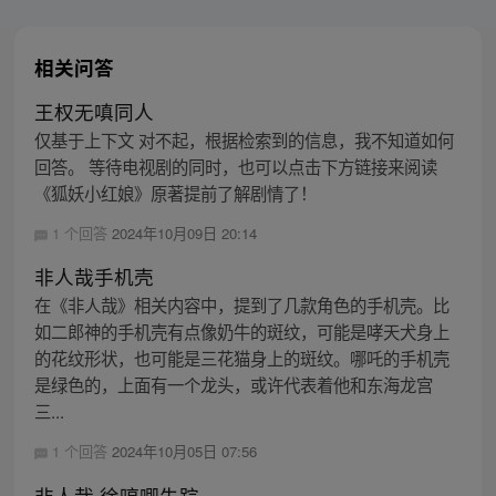
相关问答
王权无嗔同人
仅基于上下文 对不起，根据检索到的信息，我不知道如何
回答。 等待电视剧的同时，也可以点击下方链接来阅读
《狐妖小红娘》原著提前了解剧情了！
1 个回答
2024年10月09日 20:14
非人哉手机壳
在《非人哉》相关内容中，提到了几款角色的手机壳。比
如二郎神的手机壳有点像奶牛的斑纹，可能是哮天犬身上
的花纹形状，也可能是三花猫身上的斑纹。哪吒的手机壳
是绿色的，上面有一个龙头，或许代表着他和东海龙宫
三...
1 个回答
2024年10月05日 07:56
非人哉 徐哼唧失踪