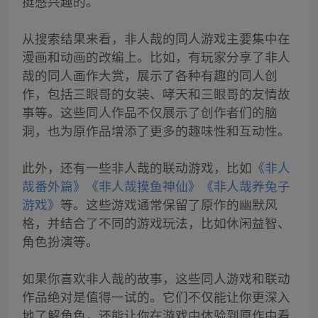
挺感兴趣的。
从搜索结果来看，非人哉的同人游戏主要集中在
漫画和动画的改编上。比如，有玩家分享了非人
哉的同人画作大赏，展示了各种有趣的同人创
作，包括三眼哥的女装、哮天和三眼哥的友情故
事等。这些同人作品不仅展示了创作者们的脑
洞，也为原作品增添了更多的趣味性和互动性。
此外，还有一些非人哉的联动游戏，比如
《非人
哉番外篇》
《非人哉摸鱼神仙》
《非人哉养兔子
游戏》
等。这些游戏通常保留了原作的幽默风
格，并结合了不同的游戏玩法，比如休闲益智、
角色扮演等。
如果你喜欢非人哉的故事，这些同人游戏和联动
作品绝对是值得一试的。它们不仅能让你更深入
地了解角色，还能让你在游戏中体验到原作中看