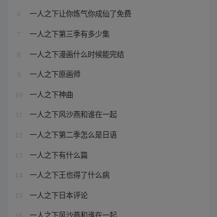
一人之下让你炼气你成仙了免费
6
一人之下第三季有多少集
7
一人之下漫画什么时候能完结
8
一人之下原画师
9
一人之下神曲
10
一人之下风沙燕和谁在一起
11
一人之下第二季怎么是日语
12
一人之下有什么篇
13
一人之下王也得了什么病
14
一人之下日本评论
15
一人之下风沙燕和谁在一起
16