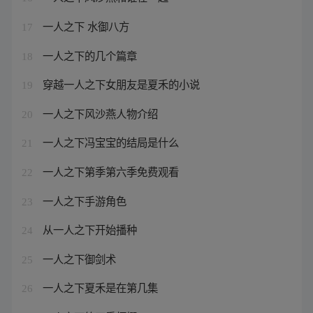
一人之下 水御八方
17
一人之下的几个篇章
18
穿越一人之下女朋友是夏禾的小说
19
一人之下风沙燕人物介绍
20
一人之下冯宝宝的结局是什么
21
一人之下第季第六季免费观看
22
一人之下手游角色
23
从一人之下开始播种
24
一人之下御剑术
25
一人之下夏禾是在第几集
26