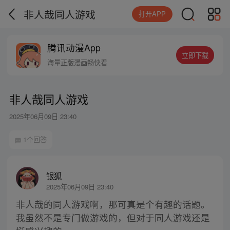
非人哉同人游戏
打开APP
腾讯动漫App
立即下载
海量正版漫画畅快看
非人哉同人游戏
2025年06月09日 23:40
1个回答
银狐
2025年06月09日 23:40
非人哉的同人游戏啊，那可真是个有趣的话题。
我虽然不是专门做游戏的，但对于同人游戏还是