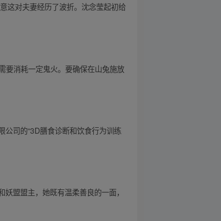
陆远意这对夫妻经历了波折。沈念莹起初给
能需要消耗一定鬼火。要确保在山兔施放
公司的“3D膳食诊断和饮食行为训练
和妖盟盟主，她既有温柔善良的一面，