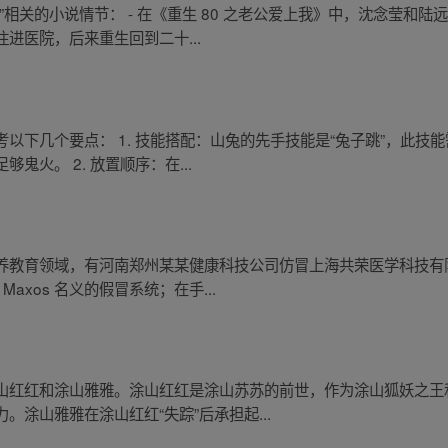
”相关的小说情节： - 在《重生 80 之老公爱上我》中，沈念莹和
进医院，后来重生回到二十...
以下几个要点： 1. 技能搭配：山兔的先手技能是“兔子跳”，此技
火。 2. 放置顺序：在...
养教育领域，有河南郑州某某健康科技公司仿冒上海共荣医学科技有限
axos 名义的假冒系统；在手...
山红红和涂山雅雅。涂山红红是涂山苏苏的前世，作为涂山狐妖之王
涂山雅雅在涂山红红“失踪”后承担起...