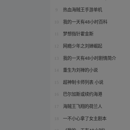
热血海贼王手游单机
9
我的一天有48小时百科
10
梦想指针霍金斯
11
网瘾少年之刘婵崛起
12
我的一天有48小时剧情简介
13
重生为刘禅的小说
14
超神制卡师列表 小说
15
巴尔加斯或续约海港
16
海贼王飞翔的荷兰人
17
一不小心拿了女主剧本
18