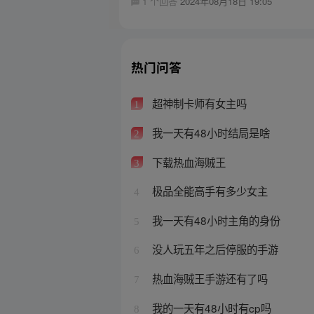
1 个回答
2024年08月18日 19:05
热门问答
超神制卡师有女主吗
1
我一天有48小时结局是啥
2
下载热血海贼王
3
极品全能高手有多少女主
4
我一天有48小时主角的身份
5
没人玩五年之后停服的手游
6
热血海贼王手游还有了吗
7
我的一天有48小时有cp吗
8