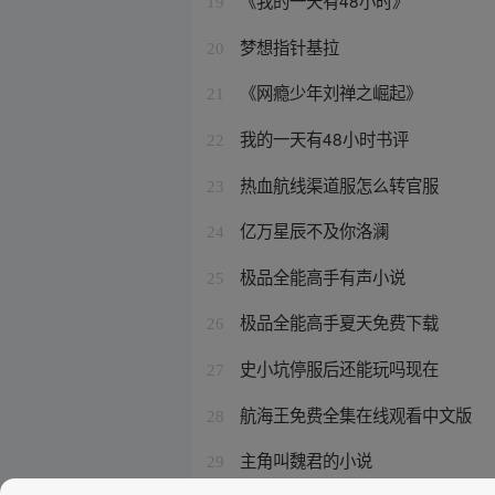
《我的一天有48小时》
19
梦想指针基拉
20
《网瘾少年刘禅之崛起》
21
我的一天有48小时书评
22
热血航线渠道服怎么转官服
23
亿万星辰不及你洛澜
24
极品全能高手有声小说
25
极品全能高手夏天免费下载
26
史小坑停服后还能玩吗现在
27
航海王免费全集在线观看中文版
28
主角叫魏君的小说
29