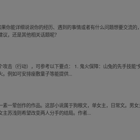
，如果你能详细说说你的经历、遇到的事情或者有什么问题想要交流的
建议，还是其他相关话题呢？
攻击（行动），可参考以下要点： 1. 鬼火保障：山兔的先手技能“
。例如可安排座敷童子等能提供...
一素一荤创作的作品。这部小说属于狗粮文，单女主，日常文。男女
主苏浅则希望改变两人分手的结局。作者...