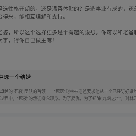
是选性格开朗的，还是温柔体贴的？是选事业有成的，还
合得来，能相互理解和支持。
老婆，所以这个选择更多是个有趣的设想。你可以和老爸
大事，得你自己做主嘛！
中选一个结婚
卓越的“死夜”团队的首领——“死医”封林被老爸要求他从十个已经订好
过程中，“死夜”的叛徒柳念现身。为了复仇，为了铲除“九幽之地”，封