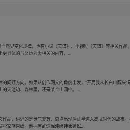
指自然界变化规律，也有小说《天道》、电视剧《天道》等相关作品。
更具体的与娶她为妻相关的内容，...
体的问题方向。如果从创作网文的角度出发，“开局我从长白山醒来”
的天池边、森林里，还是某个山洞中。...
文作品，讲述的是灵气复苏、奇点出现后蓝星进入高武时代的故事。
脱家族束缚。他拥有武道混沌级神象镇狱...