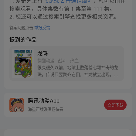
1. 爱奇艺上有
《龙珠 Z 普通话版》
，您可以前往
搜索观看，具体集数有第 1 集至第 111 集。
2. 您还可以通过搜索引擎查找更多相关资源。
答案问题点击
举报反馈
提到的作品
龙珠
翻翻动漫 · 战斗 · 热血
很久很久以前，地球上散落着七颗神奇的龙
珠，传说只要聚齐它们，神龙就会出现，并
可以为人实现一个愿望。为了寻找龙珠，布
尔玛和孙悟空踏上了奇妙的寻珠之旅……
腾讯动漫App
立即下载
海量正版漫画畅快看