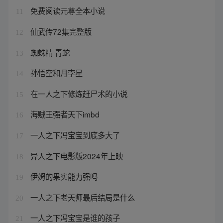
免费阅读元尊全本小说
11
仙武传72集完整版
12
蜘蛛精 青蛇
13
孙悟空和月孛星
14
在一人之下修炼赶尸术的小说
15
海贼王强者天下imbd
16
一人之下冯宝宝到底多大了
17
异人之下电影版2024年上映
18
伊姆的果实能力强吗
19
一人之下老天师最后结局是什么
20
一人之下冯宝宝是谁的孩子
21