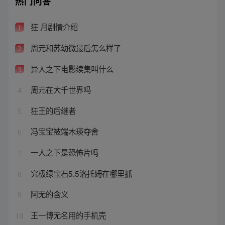
热门问答
狂 月剧情介绍
1
周元和苏幼微最后怎么样了
2
异人之下电影续集叫什么
3
周元在大千世界吗
4
狂王的后继者
5
冯宝宝被端木瑛夺舍
6
一人之下是恐怖片吗
7
究极绿宝石5.5洛托姆在哪里抓
8
阿无的含义
9
王一博无名用的手机壳
10