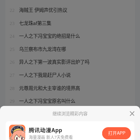
海贼王 伊姆声优引热议
22
七龙珠af第三集
23
一人之下冯宝宝的绝招是什么
24
乌兰察布市九龙湾在哪
25
异人之下第一波真实影评出炉了吗
26
一人之下我是赶尸人小说
27
元尊周元和大主宰谁的境界高
28
一人之下冯宝宝原名叫什么
29
狂心冰王现在能买吗
继续浏览精彩内容
30
腾讯动漫App
打开APP
海量漫画 新人7天免费看