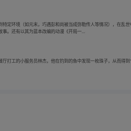
到特定环境（如元末，巧遇彭和尚被当成弥勒传人等情况），在乱世
事。还有以其为蓝本改编的动漫《开局一...
餐厅打工的小服务员林杰，他在钓到的鱼中发现一枚珠子，从而得到“