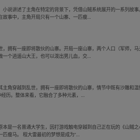
。小说讲述了主角在特定的背景下，凭借山贼系统展开的一系列故事
故事中，主角开局只有一个山寨、一匹瘦...
世，拥有一座即将散伙的山寨。开局一座山寨，两个人口（军师，马
一个逍遥山大王，也可以泼出男儿血，交...
其主角穿越到乱世，拥有一座即将散伙的山寨，情节中既有沙雕和温
经历。整体来看，它融合了多种元素，...
原本是一名普通大学生，因打游戏触电穿越到自己正在玩的《山贼之
瘦马。 程大雷最初的梦想是成为“...