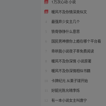
1万次心动 小说
2
暖风不及你情深类似文
3
最强弃少女主几个
4
铁骨铮铮什么意思
5
国民男神撩你上瘾在哪个平台看
6
乖哄我小说夜子莘免费阅读
7
暖风不及你深情 小说原著
8
暖风不及你深情相似书籍
9
卡牌纪元 从栗子球开始
10
好韶光陈允晴李烁
11
有一本小说女主叫唐宁
12