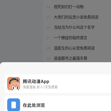
视死如归打一动物
24
大佬们的玩宠小说免费阅读
25
当哒当为什么叫这个名字
26
一个赌徒的临终遗言
27
温医生的心尖宠免费阅读
28
逍遥都市之最强天尊
29
重生为刘禅的小说推荐
30
腾讯动漫App
海量漫画 新人7天免费看
在此处浏览