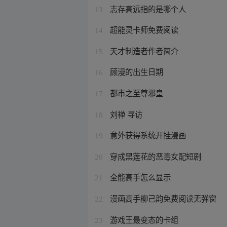
志存高远指的是哪个人
13
超能灵卡师免费阅读
14
天才制造者作者简介
15
顾漫的出生日期
16
都市之至尊邪皇
17
刘禅 寻访
18
意外获得系统开挂漫画
19
穿成黑莲花的恶毒女配短剧
20
全能高手怎么显示
21
漫画高手柳己韵免费阅读无弹窗
22
游戏王最变态的卡组
23