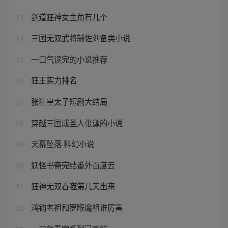
剑道狂神女主角有几个
13
三国无双武将辅佐刘备类小说
14
一口气读完的小说推荐
15
狂王实力排名
16
张狂皇太子短剧大结局
17
穿越三国成圣人张谦的小说
18
天幕坠落 科幻小说
19
妖怪书斋完结番外百度云
20
狂神无双吞噬第几天出来
21
鸿钧老祖和罗睺魔祖谁厉害
22