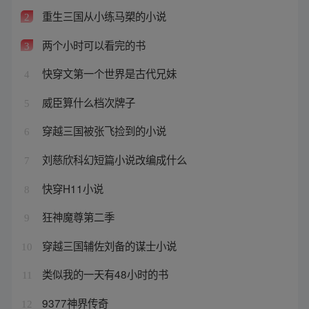
重生三国从小练马槊的小说
2
两个小时可以看完的书
3
快穿文第一个世界是古代兄妹
4
威臣算什么档次牌子
5
穿越三国被张飞捡到的小说
6
刘慈欣科幻短篇小说改编成什么
7
快穿H11小说
8
狂神魔尊第二季
9
穿越三国辅佐刘备的谋士小说
10
类似我的一天有48小时的书
11
9377神界传奇
12