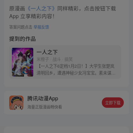
原漫画
《一人之下》
同样精彩，点击按钮下载
App 立享精彩内容！
答案问题点击
举报反馈
提到的作品
一人之下
米橙子 · 战斗 · 搞笑
【一人之下6定档1月2日！】大学生张楚岚
清明回乡，遭遇神秘少女冯宝宝。素未谋面
的冯宝宝却对张楚岚异常熟悉，并将其带去
自己打工的快递公司。为了帮冯宝宝寻找她
的身世，也为了查清自己与爷爷身上的秘
腾讯动漫App
密，张楚岚的生活被彻底颠覆，与冯宝宝一
立即下载
同踏上“异人”之旅。
海量正版漫画畅快看