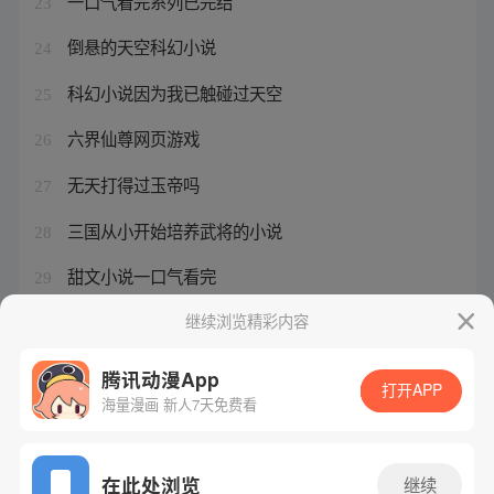
一口气看完系列已完结
23
倒悬的天空科幻小说
24
科幻小说因为我已触碰过天空
25
六界仙尊网页游戏
26
无天打得过玉帝吗
27
三国从小开始培养武将的小说
28
甜文小说一口气看完
29
狂枭实力等级排行
继续浏览精彩内容
30
腾讯动漫App
打开APP
海量漫画 新人7天免费看
腾讯漫画
起点读书
QQ阅读
网站备案/许可证号：粤B2-20090059-5
在此处浏览
继续