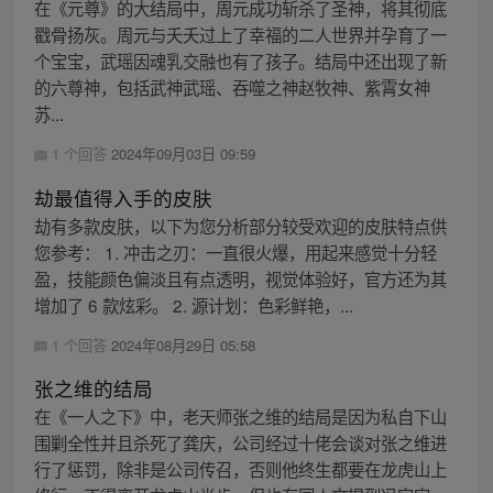
在《元尊》的大结局中，周元成功斩杀了圣神，将其彻底
戳骨扬灰。周元与夭夭过上了幸福的二人世界并孕育了一
个宝宝，武瑶因魂乳交融也有了孩子。结局中还出现了新
的六尊神，包括武神武瑶、吞噬之神赵牧神、紫霄女神
苏...
1 个回答
2024年09月03日 09:59
劫最值得入手的皮肤
劫有多款皮肤，以下为您分析部分较受欢迎的皮肤特点供
您参考： 1. 冲击之刃：一直很火爆，用起来感觉十分轻
盈，技能颜色偏淡且有点透明，视觉体验好，官方还为其
增加了 6 款炫彩。 2. 源计划：色彩鲜艳，...
1 个回答
2024年08月29日 05:58
张之维的结局
在《一人之下》中，老天师张之维的结局是因为私自下山
围剿全性并且杀死了龚庆，公司经过十佬会谈对张之维进
行了惩罚，除非是公司传召，否则他终生都要在龙虎山上