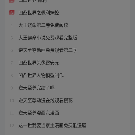
2
凹凸世界之佩利妹控
3
大王饶命第二卷免费阅读
4
大王饶命小说免费观看完整版
5
逆天至尊动画免费观看第二季
6
凹凸世界头像雷安cp
7
凹凸世界人物模型制作
8
逆天至尊完结了吗
9
逆天至尊动漫在线观看樱花
10
逆天至尊漫画六漫画
11
这一世我要当家主漫画免费酷漫屋
12