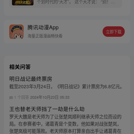
个划时代的“天才”。 这个天才说： “别！别
扶我起来！ 真的，我真的要躺着才学习效率
高！ 这叫学习习惯！我没有睡觉！” 懒乃是
人类之天性，但如果人人都能化懒为宝， 便
腾讯动漫App
可佑我人族，万世奋进。
立即下载
海量正版漫画畅快看
相关问答
明日战记最终票房
截至2023年3月24日，《明日战记》累计票房为6.8亿元。
1 个回答
2024年10月23日 05:33
王也替老天师挡了一劫是什么劫
罗天大醮是老天师为了让张楚岚顺利继承天师之位而设的
局。在参赛者中，诸葛青是个变数，他如果对战张楚岚，
张楚岚极可能落败。老天师原本打算亲自出手让诸葛青在