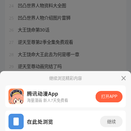
凹凸世界人物资料大全图
24
凹凸世界人物介绍图片雷狮
25
大王饶命第30话
26
逆天至尊第2季全集免费观看
27
大王饶命大王此去为何是哪一章
28
逆天至尊动画完结了吗
29
逆天至尊好不好看
继续浏览精彩内容
30
腾讯动漫App
打开APP
海量漫画 新人7天免费看
腾讯漫画
起点读书
QQ阅读
网站备案/许可证号：粤B2-20090059-5
在此处浏览
继续
Copyright©1998 - 2026 Tencent. All Rights Reserved