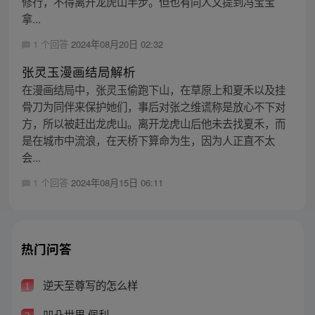
修行，不得离开龙虎山半步。但也有同人文提到冯宝宝
拿...
1 个回答
2024年08月20日 02:32
张灵玉漫画结局解析
在漫画结局中，张灵玉偷跑下山，在草原上和夏禾以及挂
骨刀为同伴来保护她们，事后对张之维谎称是放心不下对
方，所以被赶出龙虎山。离开龙虎山后他未去找夏禾，而
是在城市中流浪，在天桥下算命为生，因为人正直不太
会...
1 个回答
2024年08月15日 06:11
热门问答
逆天至尊写的怎么样
1
凹凸世界 佩利