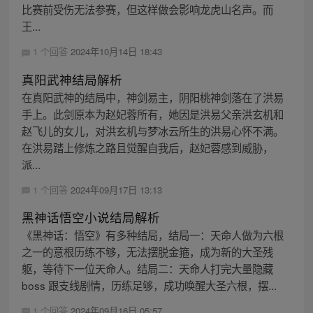
比赛前受伤无法参赛，但这样做会影响龙虎山名声。而
王...
1 个回答
2024年10月14日 18:43
真阳武神结局解析
在真阳武神的结局中，神剑易主，阴阳桃神剑落在了洪易
手上。此剑原本为赵妃蓉所有，她因是洪易父亲洪玄机和
赵飞儿的女儿，对洪玄机与梦冰云所生的洪易心怀不满。
在洪易踏上修炼之路且觉醒自我后，赵妃蓉感到威胁，
派...
1 个回答
2024年09月17日 13:13
黑神话悟空小说结局解析
《黑神话：悟空》有多种结局，结局一：天命人做为六根
之一的意根历练不够，无法摆脱金箍，成为新的大圣残
躯，等待下一位天命人。结局二：天命人打完大量隐藏
boss 跟支线剧情，历练足够，成功唤醒大圣六根，摆...
1 个回答
2024年09月16日 05:57