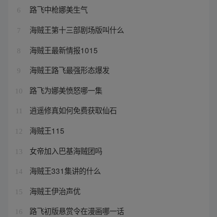
路飞中枪娜美生气
6
海贼王第十三部剧场版叫什么
7
海贼王最新情报1015
8
海贼王路飞最强形态爆发
9
路飞为娜美愤怒哪一集
10
逍遥修真如何免费获取仙石
11
海贼王115
12
女帝加入巴基海贼团吗
13
海贼王331集讲的什么
14
海贼王伊治声优
15
路飞初版悬赏令在漫画哪一话
16