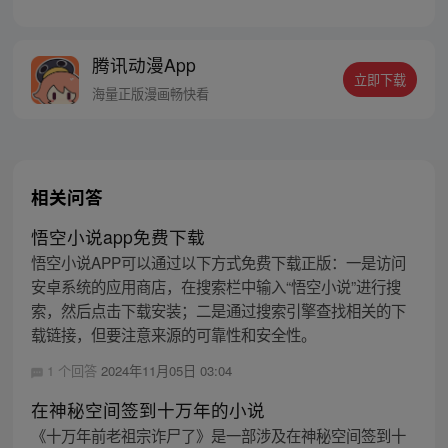
纠葛丛生。 八卦小记者成为了影帝沈凉川的
隐婚妻子。家遭横祸的千金小姐，在人生与
爱情的双轨中，陷入了巨大的漩涡，要用自
腾讯动漫App
己的双手，重新翻天覆地。 改编自公子衍的
立即下载
小说《你是我的恋恋不忘》
海量正版漫画畅快看
相关问答
悟空小说app免费下载
悟空小说APP可以通过以下方式免费下载正版：一是访问
安卓系统的应用商店，在搜索栏中输入“悟空小说”进行搜
索，然后点击下载安装；二是通过搜索引擎查找相关的下
载链接，但要注意来源的可靠性和安全性。
1 个回答
2024年11月05日 03:04
在神秘空间签到十万年的小说
《十万年前老祖宗诈尸了》是一部涉及在神秘空间签到十