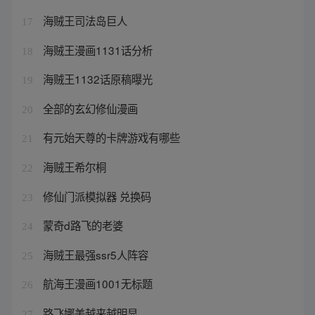
海贼王司法岛巨人
17
海贼王漫画1131话分析
18
海贼王1132话原稿曝光
19
全部的玄幻修仙漫画
20
有元始天尊的卡牌游戏有哪些
21
海贼王希尔桐
22
修仙门派模拟器 兑换码
23
蒙奇d路飞的老婆
24
海贼王最强ssr5人阵容
25
航海王漫画1001无标题
26
路飞娜美越来越明显
27