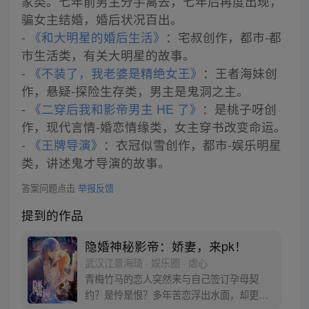
家类。七年前男主分手离去，七年后再度出现，
骗女主结婚，婚后状况百出。
-
《和大明星的婚后生活》
：宅叔创作，都市-都
市生活类，有关大明星的故事。
-
《不装了，我老婆是精绝女王》
：王者海妹创
作，悬疑-探险生存类，男主是鬼洞之主。
-
《二穿后我和影帝男主 HE 了》
：是桃子呀创
作，现代言情-婚恋情缘类，女主穿书改变命运。
-
《王牌导演》
：衣冠似雪创作，都市-娱乐明星
类，讲述鬼才导演的故事。
答案问题点击
举报反馈
提到的作品
隐婚神秘影帝：娇妻，来pk！
武汉江景海琦 · 娱乐圈 · 虐心
青梅竹马的恋人突然来与自己签订孕母契
约？是怜是恨？多年苦恋浮出水面，却更加