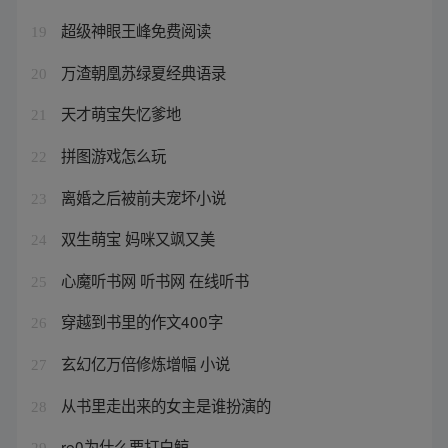
超级神眼王峰免费阅读
19
万渣朝凰苏绿夏经典语录
20
天才萌宝失忆爹地
21
拼图游戏怎么玩
22
离婚之后被前夫宠坏小说
23
双生萌宝 妈咪又飒又美
24
心魔听书网 听书网 在线听书
25
穿越到书里的作文400字
26
玄幻亿万倍修炼增幅 小说
27
从书里走出来的女主是谁扮演的
28
re0为什么要打白鲸
29