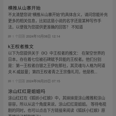
横推从山寨开始
不太清楚您说“横推从山寨开始”的具体含义，请问您能补充
更多的相关信息，比如这是小说的名字还是某种写作手
法，以便我为您提供更准确的回答？ 不知道
1 个回答
2024年10月08日 12:14
k王权者推文
以下为您提供关于《K》中王权者的推文： 在架空世界的
日本，存在着七位被石碑赋予异能的王权者。他们分别
是：第一王权者白银之王伊佐那社，其灵魂与人格为阿道
夫·K·威兹曼；第四王权者青之王宗像礼司，他是秩...
1 个回答
2024年09月23日 07:15
涂山红红是姐姐吗
涂山红红在《狐妖小红娘》中，其妹妹是涂山雅雅和涂山
容容，所以从这个角度来说，涂山红红是姐姐。 等待电视
剧的同时，也可以点击下方链接来阅读《狐妖小红娘》原