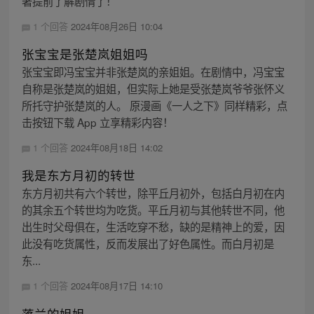
著提前了解剧情了！
1 个回答
2024年08月26日 10:04
张宝宝是张楚岚姐姐吗
张宝宝即冯宝宝并非张楚岚的亲姐姐。在剧情中，冯宝宝
自称是张楚岚的姐姐，但实际上她是受张楚岚爷爷张怀义
所托守护张楚岚的人。 原漫画《一人之下》同样精彩，点
击按钮下载 App 立享精彩内容！
1 个回答
2024年08月18日 14:02
我是东方月初的转世
东方月初共有六个转世，除平丘月初外，包括白月初在内
的其余五个转世均为吃货。平丘月初与其他转世不同，他
出生时父母俱在，生活吃穿不愁，缺的是精神上的爱，因
此没有吃货属性，反而发展出了好色属性。而白月初是
东...
1 个回答
2024年08月17日 14:10
落兰的姐姐