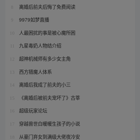
离婚后前夫后悔了免费阅读
8
9979如梦直播
9
人最困扰的事是被心魔所困
10
九星毒奶人物结介绍
11
超神机械师有多少女主角
12
西方猎魔人体系
13
离婚后我成了前夫的小三
14
《离婚后被前夫宠坏了》古莘
15
超级玩家论坛
16
穿越兽世白暖暖生孩子的小说
17
从豪门弃女到满级大佬夜冷安
18