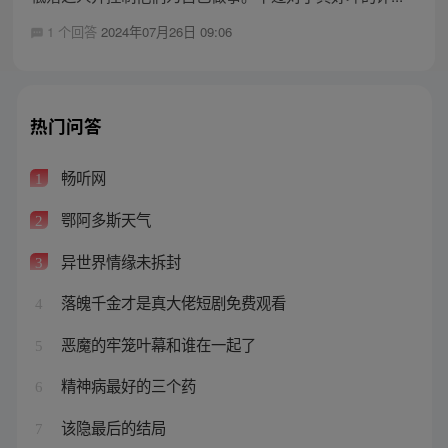
1 个回答
2024年07月26日 09:06
热门问答
畅听网
1
鄂阿多斯天气
2
异世界情缘未拆封
3
落魄千金才是真大佬短剧免费观看
4
恶魔的牢笼叶幕和谁在一起了
5
精神病最好的三个药
6
该隐最后的结局
7