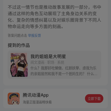
不过这一情节也是推动故事发展的一部分，书中
通过这样的角色互动展现了主角身边关系的变
化、复杂的情感纠葛以及对娱乐圈背景下不同人
物命运走向等多方面的刻画。
答案问题点击
举报反馈
提到的作品
我的姐姐是大明星
阅文漫画 · 职场 · 系统
什么？我那好吃懒做、红颜妖孽、虐我为乐
的亲姐居然和我不是一个爸妈生的？ 什么？
她想当大明星，幸好我系统加身，妥妥的人
形金手指。帮她扫平一切障碍 ！ 什么？爸妈
让我帮忙解决她的大龄单身问题，我都还单
腾讯动漫App
着呢！你们怎么不想想我 ？！ 系统说：我觉
立即下载
得你两就挺合适，我来撮合撮合。 我不干，
海量正版漫画畅快看
我抗议，当弟弟就够惨了