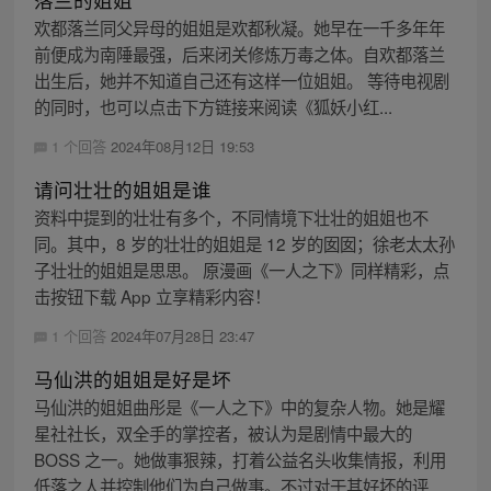
欢都落兰同父异母的姐姐是欢都秋凝。她早在一千多年年
前便成为南陲最强，后来闭关修炼万毒之体。自欢都落兰
出生后，她并不知道自己还有这样一位姐姐。 等待电视剧
的同时，也可以点击下方链接来阅读《狐妖小红...
1 个回答
2024年08月12日 19:53
请问壮壮的姐姐是谁
资料中提到的壮壮有多个，不同情境下壮壮的姐姐也不
同。其中，8 岁的壮壮的姐姐是 12 岁的囡囡；徐老太太孙
子壮壮的姐姐是思思。 原漫画《一人之下》同样精彩，点
击按钮下载 App 立享精彩内容！
1 个回答
2024年07月28日 23:47
马仙洪的姐姐是好是坏
马仙洪的姐姐曲彤是《一人之下》中的复杂人物。她是耀
星社社长，双全手的掌控者，被认为是剧情中最大的
BOSS 之一。她做事狠辣，打着公益名头收集情报，利用
低落之人并控制他们为自己做事。不过对于其好坏的评...