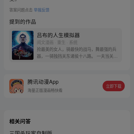
答案问题点击
举报反馈
提到的作品
吕布的人生模拟器
阅文漫画 · 重生 · 系统
抢最美的女人，骑最快的战马，舞最强的兵
器，一骑独挡关东诸侯十八路。 一夫当关万
夫莫开，乱世豪杰齐俯首。 世人称我吕布不
死，天下无可定乱之机，我笑天下皆虚伪之
辈，奉先之外再无英雄。 一朝入人生模拟，
腾讯动漫App
瞬息千百世轮回， 历尽沧桑，百炼成钢。 试
立即下载
问现在的吕布奉先，能否抵得住‘白门楼’的宿
海量正版漫画畅快看
命之劫？
相关问答
三国杀玩家自制版