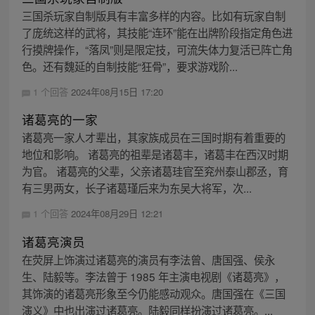
三国杀玩家自制版具有丰富多样的内容。比如有玩家自制
了庞统这样的武将，其技能“连环”能在出牌阶段指定角色进
行摸牌操作，“落凤”则是限定技，可流失体力复活已阵亡角
色。还有魏延的自制技能“狂骨”，要求游戏阶...
1 个回答
2024年08月15日 17:20
诸葛亮的一家
诸葛亮一家人才辈出，其家族成员在三国时期有着重要的
地位和影响。 诸葛亮的祖辈是诸葛丰，诸葛丰在西汉时期
为官。 诸葛亮的父辈，父亲诸葛珪官至兖州泰山郡丞，育
有三男两女，长子诸葛瑾后来为东吴大将军，次...
1 个回答
2024年08月29日 12:21
诸葛亮演员
在荧屏上饰演过诸葛亮的演员有李法曾、唐国强、侯永
生、陆毅等。李法曾于 1985 年主演电视剧《诸葛亮》，
其饰演的诸葛亮形象至今仍能感动观众。唐国强在《三国
演义》中也出演过诸葛亮。陆毅同样扮演过诸葛亮。...