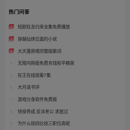
热门问答
短剧狂龙归来全集免费播放
1
穿越仙侠位面的小说
2
大天蓬原唱完整版歌词
3
无限内购版免费充钱和平精英
4
狂王在线观看7集
5
大月谣书评
6
游戏分身软件免费版
7
快穿养成 反派老公 求放过
8
为什么徐四比徐三职位高呢
9