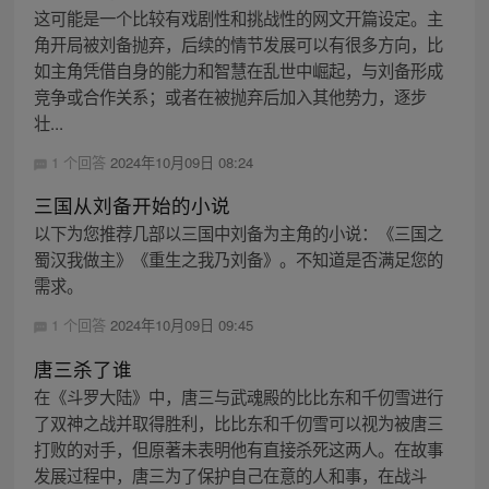
这可能是一个比较有戏剧性和挑战性的网文开篇设定。主
角开局被刘备抛弃，后续的情节发展可以有很多方向，比
如主角凭借自身的能力和智慧在乱世中崛起，与刘备形成
竞争或合作关系；或者在被抛弃后加入其他势力，逐步
壮...
1 个回答
2024年10月09日 08:24
三国从刘备开始的小说
以下为您推荐几部以三国中刘备为主角的小说：《三国之
蜀汉我做主》《重生之我乃刘备》。不知道是否满足您的
需求。
1 个回答
2024年10月09日 09:45
唐三杀了谁
在《斗罗大陆》中，唐三与武魂殿的比比东和千仞雪进行
了双神之战并取得胜利，比比东和千仞雪可以视为被唐三
打败的对手，但原著未表明他有直接杀死这两人。在故事
发展过程中，唐三为了保护自己在意的人和事，在战斗