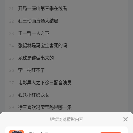
开局一座山第三季在线看
21
狂王动画直通大结局
22
王一哲一人之下
23
张锡林是冯宝宝害死的吗
24
龙珠是谁做出来的
25
李一桐红不了
26
电影异人之下徐三配音演员
27
狐妖小红娘龙女
28
徐三喜欢冯宝宝吗是哪一集
29
悟空模拟器游戏厅为什么打不开
继续浏览精彩内容
30