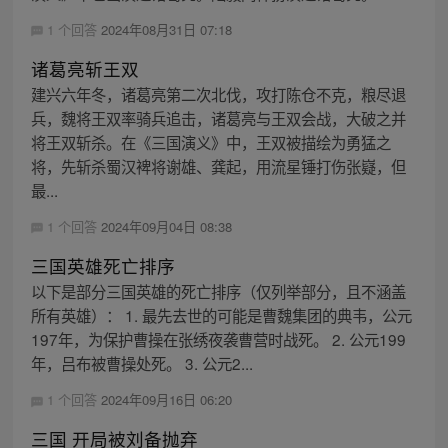
1 个回答
2024年08月31日 07:18
诸葛亮斩王双
建兴六年冬，诸葛亮第二次北伐，攻打陈仓不克，粮尽退
兵，魏将王双率骑兵追击，诸葛亮与王双会战，大破之并
将王双斩杀。在《三国演义》中，王双被描绘为勇猛之
将，先斩杀蜀汉裨将谢雄、龚起，用流星锤打伤张嶷，但
最...
1 个回答
2024年09月04日 08:38
三国英雄死亡排序
以下是部分三国英雄的死亡排序（仅列举部分，且不涵盖
所有英雄）： 1. 最先去世的可能是曹魏集团的典韦，公元
197年，为保护曹操在张绣夜袭曹营时战死。 2. 公元199
年，吕布被曹操处死。 3. 公元2...
1 个回答
2024年09月16日 06:20
三国 开局被刘备抛弃