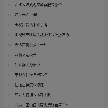
斗罗大陆武魂觉醒官服是哪个
10
韩少来袭 小说
11
王权富贵活下来了吗
12
电视剧产科医生魏主任是谁扮演的
13
巴达古树茶多少一斤
14
欧莉文副校长
15
如来骗了孙悟空
16
穿越在仙逆世界起点
17
仙逆古神怎么修炼
18
红豆为何加入木森团队
19
开局一座山红雨篇免费观看第二季
20