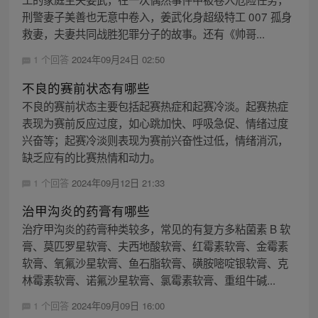
刑警妻子美善也无意中卷入，姜武化身超级特工 007 孤身
救妻，夫妻共同战胜犯罪分子的故事。还有《帅哥...
1 个回答
2024年09月24日 02:50
不良的赛前状态有哪些
不良的赛前状态主要包括起赛热症和起赛冷淡。起赛热症
表现为赛前反应过度，如心跳加快、呼吸急促、情绪过度
兴奋等；起赛冷淡则表现为赛前兴奋性过低，情绪消沉，
缺乏应有的比赛热情和动力。
1 个回答
2024年09月12日 21:33
治甲沟炎的药膏有哪些
治疗甲沟炎的药膏种类较多，常见的有复方多粘菌素 B 软
膏、莫匹罗星软膏、夫西地酸软膏、红霉素软膏、金霉素
软膏、氧氟沙星软膏、鱼石脂软膏、磺胺嘧啶银软膏、克
林霉素软膏、诺氟沙星软膏、氯霉素软膏、重组牛碱...
1 个回答
2024年09月09日 16:00