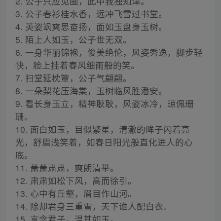
2. 公子只应见画，此中我独知津。
3. 公子春衫桂水香，远冲飞雪过书堂。
4. 英姿飒爽思奋扬，面如玉盘身玉树。
5. 陌上人如玉，公子世无双。
6. 一身华丽锦袍，俊美绝伦，风姿秀逸，脚步轻
快，脸上挂着春风细雨般的笑。
7. 扫堂延枕簟，公子气翩翩。
8. 一朵梨花压海棠，玉树临风胜潘安。
9. 看长身玉立，精神耿耿，风姿冰冷，琼佩珊
珊。
10. 面白如玉，目似繁星，清澈的眸子闪着亮
光，舒眉浅笑着，如春日阳光般直化进人的心
底。
11. 萧萧肃肃，爽朗清举。
12. 肃肃如松下风，高而徐引。
13. 心中有丘壑，眉目作山河。
14. 除却君身三重雪，天下谁人配白衣。
15. 言念君子，温其如玉。