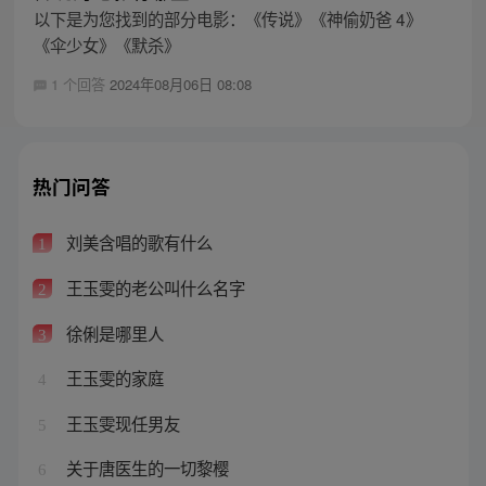
以下是为您找到的部分电影：《传说》《神偷奶爸 4》
《伞少女》《默杀》
1 个回答
2024年08月06日 08:08
热门问答
刘美含唱的歌有什么
1
王玉雯的老公叫什么名字
2
徐俐是哪里人
3
王玉雯的家庭
4
王玉雯现任男友
5
关于唐医生的一切黎樱
6