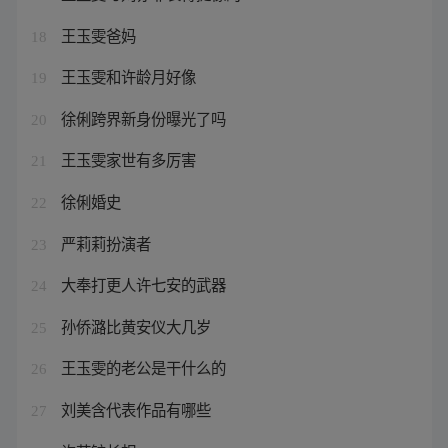
王玉雯爸妈
18
王玉雯和许龄月好像
19
徐俐跨界新身份曝光了吗
20
王玉雯家世有多厉害
21
徐俐婚史
22
严莉莉扮演者
23
大奉打更人许七安的武器
24
孙侨潞比黄安仪大几岁
25
王玉雯的老公是干什么的
26
刘美含代表作品有哪些
27