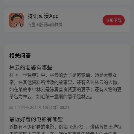
子别打！我没有沾花惹草，真的是在做正事
啊！
腾讯动漫App
立即下载
海量正版漫画畅快看
相关问答
林云的老婆有哪些
在《一世独尊》中，林云的妻子是苏紫瑶，她是大秦女
帝。在其他资料所涉及的故事里，还有名为林云的人物，
如在某故事中林云是陈勇善良贤惠的妻子；还有人物的妻
子名为林云，如毛孩于震寰的妻子是林云。
1 个回答
2024年10月12日 08:21
最近好看的电影有哪些
近期有不少好看的电影，例如《逃脱》，讲述曾是王牌特
工的家庭主夫姜武，在一次偶然事件中被卷入危险任务，