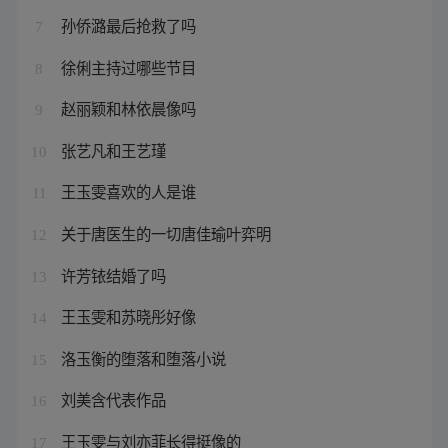
孙侨潞最后抢救了吗
7
徐俐主持过哪些节目
8
赵丽颖和林依晨像吗
9
张艺凡和王艺瑾
10
王玉雯喜欢的人是谁
11
关于唐医生的一切唐佳瑜叶弈明
12
许芳铱结婚了吗
13
王玉雯和苏晓彤好像
14
洛玉衡的堕落和堕落小说
15
刘美含代表作品
16
王玉雯与刘亦菲长得挺像的
17