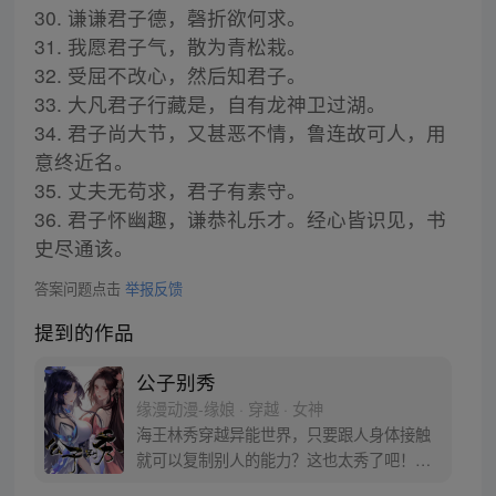
30. 谦谦君子德，磬折欲何求。
31. 我愿君子气，散为青松栽。
32. 受屈不改心，然后知君子。
33. 大凡君子行藏是，自有龙神卫过湖。
34. 君子尚大节，又甚恶不情，鲁连故可人，用
意终近名。
35. 丈夫无苟求，君子有素守。
36. 君子怀幽趣，谦恭礼乐才。经心皆识见，书
史尽通该。
答案问题点击
举报反馈
提到的作品
公子别秀
缘漫动漫-缘娘 · 穿越 · 女神
海王林秀穿越异能世界，只要跟人身体接触
就可以复制别人的能力？这也太秀了吧！从
此开启与人贴贴的逆袭之路……等等，小姨