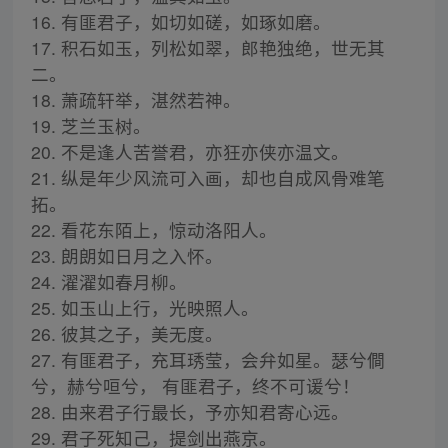
16. 有匪君子，如切如磋，如琢如磨。
17. 积石如玉，列松如翠，郎艳独绝，世无其
二。
18. 萧疏轩举，湛然若神。
19. 芝兰玉树。
20. 不是逢人苦誉君，亦狂亦侠亦温文。
21. 纵是年少风流可入画，却也自成风骨难笔
拓。
22. 看花东陌上，惊动洛阳人。
23. 朗朗如日月之入怀。
24. 濯濯如春月柳。
25. 如玉山上行，光映照人。
26. 彼其之子，美无度。
27. 有匪君子，充耳琇莹，会弁如星。瑟兮僴
兮，赫兮咺兮， 有匪君子，终不可谖兮！
28. 由来君子行最长，予亦知君寄心远。
29. 君子死知己，提剑出燕京。