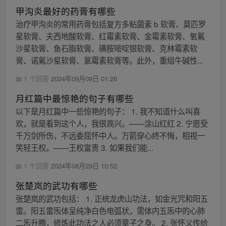
甲沟炎最好的药膏有哪些
治疗甲沟炎的常用药膏包括复方多粘菌素 b 软膏、莫匹罗
星软膏、夫西地酸软膏、红霉素软膏、金霉素软膏、氧氟
沙星软膏、鱼石脂软膏、磺胺嘧啶银软膏、克林霉素软
膏、诺氟沙星软膏、氯霉素软膏等。此外，重组牛碱性...
1 个回答
2024年09月09日 01:26
月红篇中最惊艳的句子有哪些
以下是月红篇中一些惊艳的句子： 1. 我不知道什么叫喜
欢，就是看到这个人，我很高兴。——涂山红红 2. 宁愿受
千万剑所伤，不远委屈怀中人。万箭穿心终不悔，相视一
笑轻王权。——王权富贵 3. 如果我们能...
1 个回答
2024年08月29日 10:52
张楚岚的武功有哪些
张楚岚的武功包括： 1. 正统龙虎山功法，如金光咒和阳五
雷。阳五雷炁体呈纯净白色电弧状，需体内五炁中的心肺
二炁升腾，修炼此功法之人必须童子之身。 2. 张怀义传给