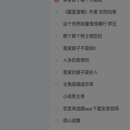
《霸爱谋情》作者 欣欣向荣
4
这个世界妖魔鬼怪横行 师兄
5
那个那个修士很危险
6
我家娘子不是妖0
7
人多的表情包
8
我家的娘子是好人
9
主角穿越成杂草
10
小说男主季
11
恋爱单选题app下载安装官网
12
虐心成魔
13