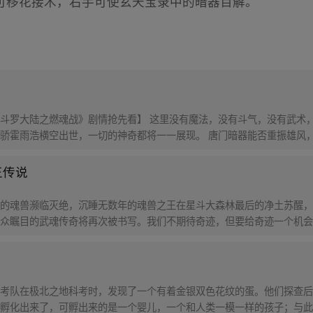
可移花接木，右手可使玄天宝录中的暗器百解。
斗罗大陆之燃魂战》剧情抢先看】 这里没有魔法，没有斗气，没有武术，
骄霍雨浩横空出世，一切的神奇都将一一展现。 唐门暗器能否重振雄风
王传说
的魂兽濒临灭绝，沉睡无数年的魂兽之王在星斗大森林最后的净土苏醒，
众瞩目的武魂传奇将再次被书写。我们不期待奇迹，但要给奇迹一个机会
考队在极北之地科考时，发现了一个有着金银双色花纹的蛋。他们探查后
孵化出来了，可孵出来的是一个婴儿，一个和人类一模一样的孩子；与此