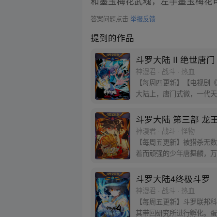
和墨玉梅花武魂，左手墨玉梅花
答案问题点击
举报反馈
提到的作品
斗罗大陆 II 绝世唐门
神漫君 · 战斗 · 热血
【每周四更新】【电视剧《
大陆上，唐门式微，一代天
门！
斗罗大陆 第三部 龙
神漫君 · 战斗 · 怪物
【每周五更新】被猎杀无数
着而顽强的少年唐舞麟，万
斗罗大陆4终极斗罗
神漫君 · 战斗 · 热血
【每周五更新】斗罗联邦科
其带回研究所进行孵化。蛋