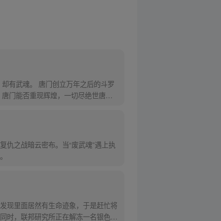
却有武魂。 唐门创立万年之后的斗罗
，唐门能否重现辉煌，一切尽绝世唐
复仇之战暗云密布。当“废武魂”遇上执
。
发现里面居然有生命迹象，于是赶忙将
同时，联邦研究所正在解冻一名银色长