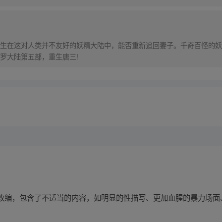
在海滨被人发现
生在这对人类并不友好的妖精大陆中，能否重新追回妻子。千奇百怪的妖
罗大陆第五部，重生唐三!
改编，包含了不适当的内容，如明显的性描写、更加血腥的暴力场面