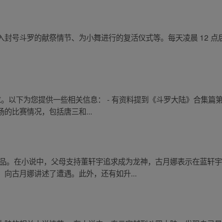
封号斗罗的献祭情节、为小舞进行的复活仪式等。每天凌晨 12 点后
求。以下为您提供一些相关信息： - 有资料提到《斗罗大陆》合集篇
的比赛情况，包括唐三和...
作品。在小说中，父母支持董轩宇追求成为龙神，古月娜表示在蓝轩
向古月娜讲述了遭遇。此外，还有如升...