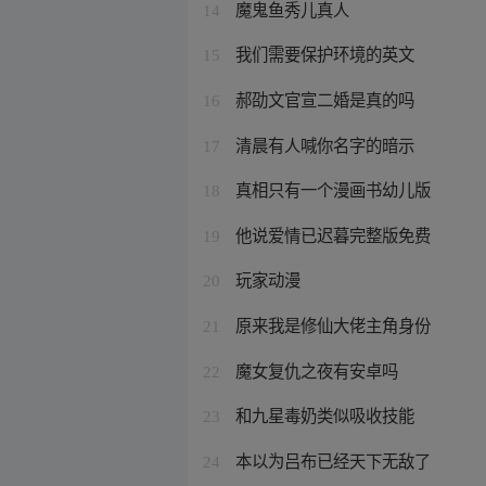
魔鬼鱼秀儿真人
14
我们需要保护环境的英文
15
郝劭文官宣二婚是真的吗
16
清晨有人喊你名字的暗示
17
真相只有一个漫画书幼儿版
18
他说爱情已迟暮完整版免费
19
玩家动漫
20
原来我是修仙大佬主角身份
21
魔女复仇之夜有安卓吗
22
和九星毒奶类似吸收技能
23
本以为吕布已经天下无敌了
24