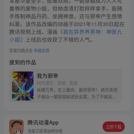
本是华夏圣手，医毒双绝，一朝穿越成为人人可
羞辱的废物小姐，但她虐渣打脸样样拿手，能随
手炼制神品丹药、坐拥神兽，还与邪帝产生感情
纠葛。该作品改编的动画于2021年11月30日起在
腾讯视频上线，漫画
《我在异界养男神：神医九
小姐》
上线后也收获了不错的人气。
答案问题点击
举报反馈
提到的作品
我为邪帝
时代漫王 · 穿越 · 系统
纵横万界，史上最肉、最帅邪帝！ 绝世美男
子谢焱一朝穿越掉进妖女窝，为了不被采补
至死，穿梭诸天万界，斩位面之子，拒联邦
洋夷……终成一代邪帝的故事。 周二。周五
更新 不定时有加更福利~快去评论区催更吧~
腾讯动漫App
QQ群：【我为邪帝】975576675
立即下载
海量正版漫画畅快看