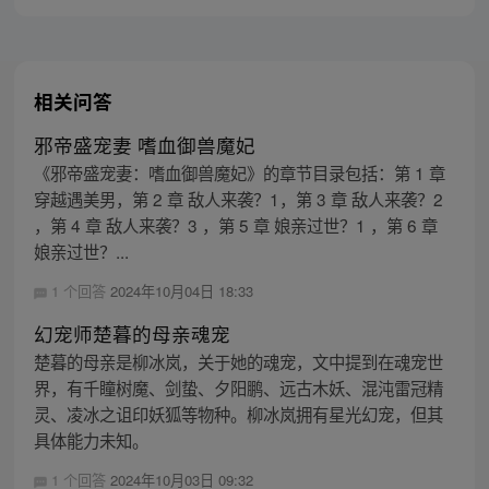
相关问答
邪帝盛宠妻 嗜血御兽魔妃
《邪帝盛宠妻：嗜血御兽魔妃》的章节目录包括：第 1 章
穿越遇美男，第 2 章 敌人来袭？1，第 3 章 敌人来袭？2
，第 4 章 敌人来袭？3 ，第 5 章 娘亲过世？1 ，第 6 章
娘亲过世？...
1 个回答
2024年10月04日 18:33
幻宠师楚暮的母亲魂宠
楚暮的母亲是柳冰岚，关于她的魂宠，文中提到在魂宠世
界，有千瞳树魔、剑蛰、夕阳鹏、远古木妖、混沌雷冠精
灵、凌冰之诅印妖狐等物种。柳冰岚拥有星光幻宠，但其
具体能力未知。
1 个回答
2024年10月03日 09:32