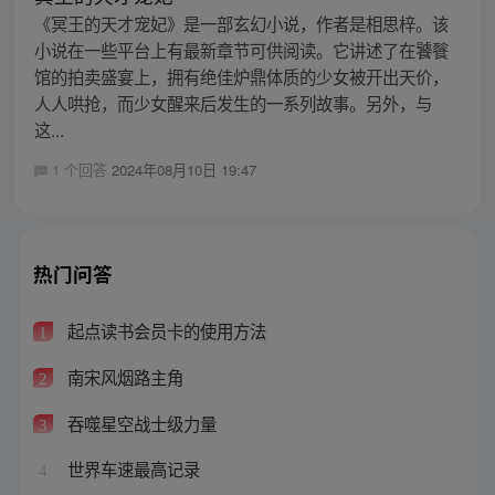
《冥王的天才宠妃》是一部玄幻小说，作者是相思梓。该
小说在一些平台上有最新章节可供阅读。它讲述了在饕餮
馆的拍卖盛宴上，拥有绝佳炉鼎体质的少女被开出天价，
人人哄抢，而少女醒来后发生的一系列故事。另外，与
这...
1 个回答
2024年08月10日 19:47
热门问答
起点读书会员卡的使用方法
1
南宋风烟路主角
2
吞噬星空战士级力量
3
世界车速最高记录
4