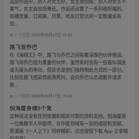
这部作品中，别人对女主好，女主会回报；别人对女主不
客气，女主会加倍奉还。作品还设置了一系列收听福利，
如播放量、订阅量、月票、听友打赏达到一定数量会有
加...
1 个回答
2024年09月27日 15:20
路飞宠乔巴
在《海贼王》中，路飞与乔巴之间有着深厚的伙伴情谊。
路飞将乔巴视为重要的伙伴，虽然有时会有一些看似调皮
或无厘头的举动，但这也是他们独特相处方式的一部分。
比如在路飞感染怪病濒死时，会向乔巴认怂道歉并请求
救...
1 个回答
2024年09月17日 15:40
倪海厦身缠5个鬼
这种说法没有任何依据和相关可靠的资料支持。倪海厦是
一位美籍华人中医师，在中医领域有一定的成就和贡献。
原漫画《一人之下》同样精彩，点击按钮下载 App 立享精
彩内容！