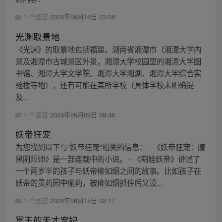
1 个回答
2024年09月16日 23:06
光渊取景地
《光渊》的取景地包括福建、湖南省湘潭市（湘潭大学内
景及湘潭市古城景区外景，湘潭大学校园里的湘潭大学图
书馆、湘潭大学文学院、湘潭大学湘湖、湘潭大学综合实
验楼等地），还有可能在某所学校（具体学校未明确提
及...
1 个回答
2024年09月09日 09:46
妖帝狂宠
为您找到以下与“妖帝狂宠”相关的信息： - 《妖帝狂宠：腹
黑阴阳师》是一部连载中的小说。 - 《萌娃妖帝》讲述了
一个两岁半的孩子与妖帝柳如烟之间的故事。比如孩子在
妖帝的灵药园中偷药，被柳如烟抓住后又设...
1 个回答
2024年08月15日 02:17
冥王的天才宠妃