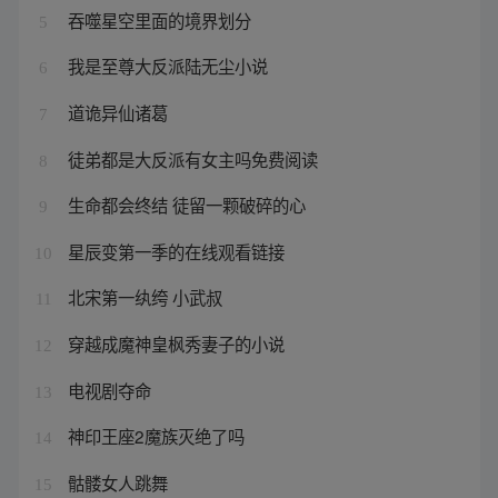
吞噬星空里面的境界划分
5
我是至尊大反派陆无尘小说
6
道诡异仙诸葛
7
徒弟都是大反派有女主吗免费阅读
8
生命都会终结 徒留一颗破碎的心
9
星辰变第一季的在线观看链接
10
北宋第一纨绔 小武叔
11
穿越成魔神皇枫秀妻子的小说
12
电视剧夺命
13
神印王座2魔族灭绝了吗
14
骷髅女人跳舞
15