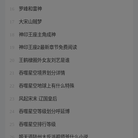
罗峰和雷神
16
大宋山贼梦
17
神印王座主角成神
18
神印王座2最新章节免费阅读
19
王鹤棣圈外女友刘艺是谁
20
吞噬星空境界划分详情
21
吞噬星空地球上有什么特殊
22
风起宋末 辽国皇后
23
吞噬星空等级划分呼延博
24
吞噬星空排行等级
25
姬天道陆州大反派祖师爷什么小说
26