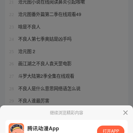
沧元图小说在线阅读鼻炎引起咳嗽
21
沧元图番外篇第二季在线观看49
22
啥是不良人
23
不良人第七季奥姑是凶手吗
24
沧元图 2
25
画江湖之不良人袁天罡电影
26
斗罗大陆第2季全集在线观看
27
不良人是什么意思网络语怎么说
28
不良人谁最厉害
29
《沧元图2》44
继续浏览精彩内容
30
腾讯动漫App
打开APP