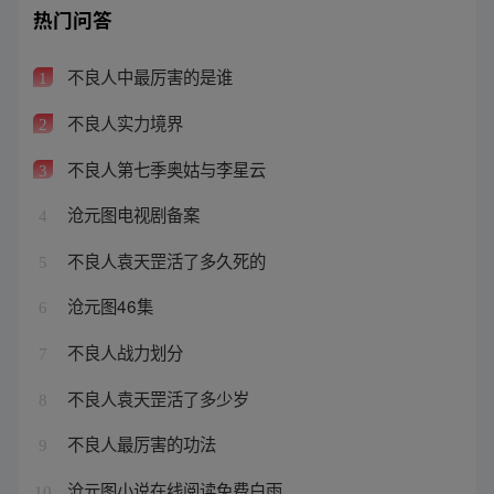
热门问答
不良人中最厉害的是谁
1
不良人实力境界
2
不良人第七季奥姑与李星云
3
沧元图电视剧备案
4
不良人袁天罡活了多久死的
5
沧元图46集
6
不良人战力划分
7
不良人袁天罡活了多少岁
8
不良人最厉害的功法
9
沧元图小说在线阅读免费白雨
10