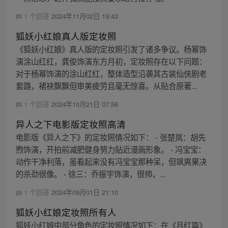
1 个回答
2024年11月02日 19:43
狐妖小红娘真人版定妆照
《狐妖小红娘》真人版的定妆照引发了诸多争议。杨幂饰
演涂山红红，龚俊饰演东方月初，定妆照存在以下问题：
对于杨幂饰演的涂山红红，整体造型沿袭其古装仙侠剧老
套路，裙袂飘飘但审美疲劳且毫无惊喜。从贴合原著...
1 个回答
2024年10月21日 07:56
异人之下电影版定妆照高清
电影版《异人之下》的定妆照情况如下： - 张楚岚：胡先
煦饰演，开拍前减肥健身努力贴近漫画形象。 - 冯宝宝：
动作干净利落，虽看起来没有冯宝宝那种呆，但飒爽果决
的杀劲很像。 - 徐三：乔振宇饰演，很帅，...
1 个回答
2024年09月01日 21:10
狐妖小红娘定妆照所有人
狐妖小红娘中部分角色的定妆照情况如下：在《月红篇》