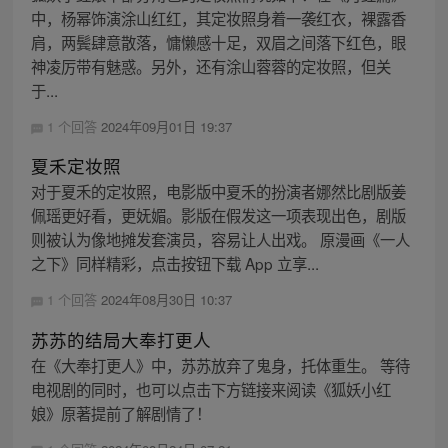
中，杨幂饰演涂山红红，其定妆照身着一袭红衣，裸露香
肩，两鬓肆意散落，慵懒感十足，双眉之间落下红色，眼
神凌厉带有魅惑。另外，还有涂山蓉蓉的定妆照，但关
于...
1 个回答
2024年09月01日 19:37
夏禾定妆照
对于夏禾的定妆照，电影版中夏禾的扮演者娜然比剧版姜
佩瑶更好看，更妩媚。影版在假发这一项表现出色，剧版
则被认为像地摊发套演员，容易让人出戏。 原漫画《一人
之下》同样精彩，点击按钮下载 App 立享...
1 个回答
2024年08月30日 10:37
苏苏的结局大奉打更人
在《大奉打更人》中，苏苏放弃了鬼身，托体重生。 等待
电视剧的同时，也可以点击下方链接来阅读《狐妖小红
娘》原著提前了解剧情了！