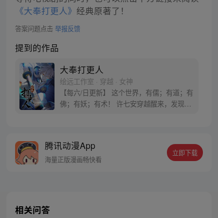
《大奉打更人》
经典原著了！
答案问题点击
举报反馈
提到的作品
大奉打更人
绘远工作室 · 穿越 · 女神
【每六/日更新】 这个世界，有儒；有道；有
佛；有妖；有术！ 许七安穿越醒来，发现自
己身处囹圄，三日后就要流放边陲？！ 他起
初的梦想只是自保，顺便在这个世界里当个
富翁悠闲度日，结果…… 改编自阅文集团作
腾讯动漫App
者卖报小郎君同名小说 QQ群号：
立即下载
799493374
海量正版漫画畅快看
相关问答