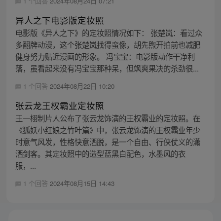
1 个回答
2024年08月24日 07:21
异人之下电影版定妆照
电影版《异人之下》的定妆照情况如下： 张楚岚：看过众
多翻牌动漫，这个张楚岚找得蛮像，胡先煦开拍前也减肥
健身努力贴近漫画的形象。 冯宝宝：电影版动作干净利
落，虽看起来没有冯宝宝那种呆，但飒爽果决的杀劲很...
1 个回答
2024年08月22日 10:20
张云龙王权霸业定妆照
王一栩制片人公布了张云龙饰演的王权霸业的定妆照。在
《狐妖小红娘之竹叶篇》中，张云龙饰演的王权霸业年少
时意气风发，性格快意洒脱，是一个自由、行侠仗义的潇
洒剑客。其定妆照中的造型蓝黑白配色，水墨风的衣
服，...
1 个回答
2024年08月15日 14:43