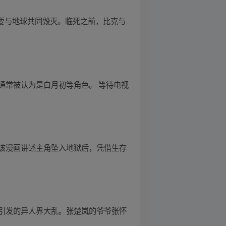
，要与地球共同毁灭。临死之前，比克与
通常被认为是白月初等角色。 等待电视
该漫画讲述主角坠入地狱后，凭借生存
引发的异人界大乱。张楚岚的爷爷张怀