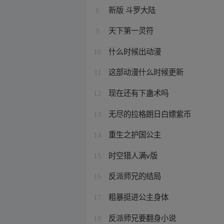
新版 斗罗大陆
8
天下第一灵符
9
什么时候出动漫
10
这部动漫什么时候更新
11
现在还有下蛊术吗
12
无尽的拉格朗日白嫖紫币
13
重生之护国公主
14
时空猎人满v版
15
反派师兄的结局
16
粗暴挺进公主身体
17
反派师兄要翻身小说
18