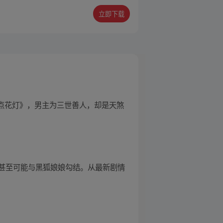
立即下载
梢点花灯》，男主为三世善人，却是天煞
甚至可能与黑狐娘娘勾结。从最新剧情