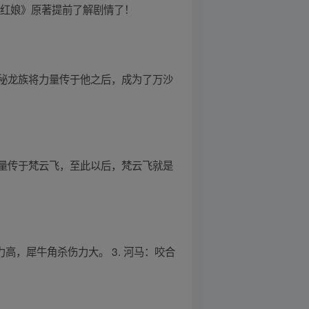
小红娘》原著提前了解剧情了！
秘龙族将力量传于他之后，成为了万沙
量传于梵云飞，至此以后，梵云飞就是
力高，犀牛角杀伤力大。 3. 河马：咬合