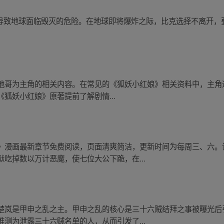
许愿导致地球面临毁灭的危险。在地球即将爆炸之际，比克选择不离开
他哥为主角的相关内容。在常见的《狐妖小红娘》相关资料中，主角
狐妖小红娘》原著提前了解剧情...
》漫画最新章节免费阅读，页面清爽简洁，更新时间为每周三、六。
吃掉数以万计恶魔，使七位大公下跪，在...
楚岚是甲申之乱之主。甲申之乱的核心是三十六贼结拜之事被曝光后
测为泄露三十六贼名单的人，从而引发了...