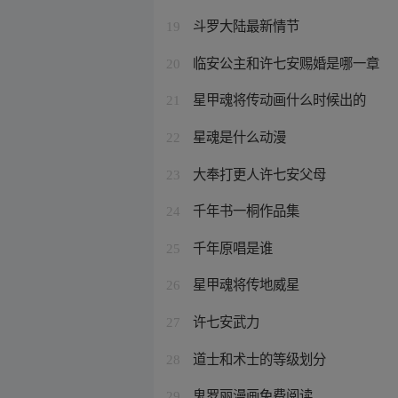
斗罗大陆最新情节
19
临安公主和许七安赐婚是哪一章
20
星甲魂将传动画什么时候出的
21
星魂是什么动漫
22
大奉打更人许七安父母
23
千年书一桐作品集
24
千年原唱是谁
25
星甲魂将传地威星
26
许七安武力
27
道士和术士的等级划分
28
鬼罗丽漫画免费阅读
29