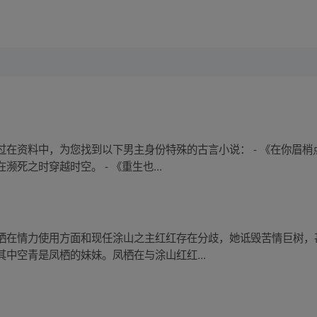
过在资料中，为您找到以下男主身份特殊的古言小说： - 《在你眉
死之时穿越时空。 - 《重生也...
栖在情力使用方面和现任涂山之主红红存在分歧，她诋毁苦情巨树，
中空青是凤栖的妹妹。凤栖在与涂山红红...