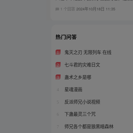
1 个回答
2024年10月18日 11:35
热门问答
鬼灭之刃 无限列车 在线
1
七斗君的灾难日文
2
蛊术之乡是哪
3
星魂漫画
4
反派师兄小说视频
5
下蛊最灵三个咒
6
师兄各个都是狼黑暗森林
7