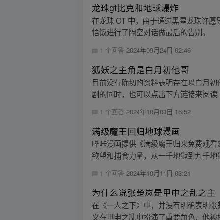
龙珠gt比克和地球爆炸
在龙珠 GT 中，由于通过黑星龙珠
悟饭进行了隔空对话做最后的告别。
1 个回答
2024年09月24日 02:46
狐妖之主角是白月初他哥
目前没有确切的资料表明存在以白月初
剧的同时，也可以点击下方链接来阅读《
1 个回答
2024年10月03日 16:52
满级魔王回归地球漫画
哔咔漫画提供《满级魔王归来免费观看
欲望和捕食力量，从一千地狱到九千地狱
1 个回答
2024年10月11日 03:21
为什么说张楚岚是甲申之乱之主
在《一人之下》中，并没有明确表明张
义在甲申之乱中扮演了重要角色，他被推