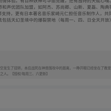
情体验。有百种妖神可华丽觉醒，还有独特的天赋心魂、
师和声优团队加盟，如阿杰、苏尚卿、山新、夏磊、陶典
名画师支持，更有日本著名音乐家崎元仁担任音乐制作人，
法包括天幻圣境中的爆裂禁地（每周一、四、日全天开放
空发生了扭转，本应战死在神兽围攻中的聂离，一睁开眼已经坐在了教室
之人。【授权/每周三、六更新】