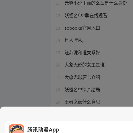
元尊小说里面的幺幺是什么身份
21
妖怪名单2季在线观看
22
sobooks官网入口
23
巨人 电视
24
汪苏泷和谁关系好
25
大象无形的女主是谁
26
大象无形唐卡介绍
27
妖怪名单简介结局
28
王者之巅什么意思
29
鬼灭之刃所有柱的死法
30
腾讯动漫App