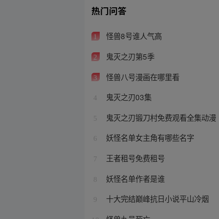
热门问答
怪兽8号谁人气高
1
鬼灭之刃第5季
2
怪兽八号漫画在哪里看
3
鬼灭之刃03集
4
鬼灭之刃锻刀村免费观看全集动漫
5
妖怪名单女主角有哪些名字
6
王者租号免费租号
7
妖怪名单作者是谁
8
十大完结巅峰抗日小说平山冷烟
9
怪兽九号死亡