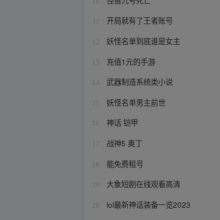
10
开局就有了王者账号
11
妖怪名单到底谁是女主
12
充值1元的手游
13
武器制造系统类小说
14
妖怪名单男主前世
15
神话 铠甲
16
战神5 奥丁
17
能免费租号
18
大象短剧在线观看高清
19
lol最新神话装备一览2023
20