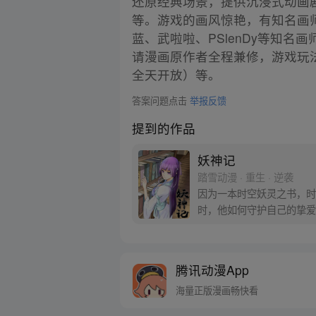
还原经典场景，提供沉浸式动画剧
等。游戏的画风惊艳，有知名画
蓝、武啦啦、PSlenDy等知
请漫画原作者全程兼修，游戏玩
全天开放）等。
答案问题点击
举报反馈
提到的作品
妖神记
踏雪动漫 · 重生 · 逆袭
因为一本时空妖灵之书，时
时，他如何守护自己的挚爱
腾讯动漫App
海量正版漫画畅快看