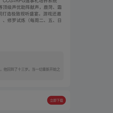
CCG+RPG逸事札培养系统
等顶级声优助阵献声，鹿菏、霜
共同打造极致视听盛宴。游戏还邀
）、修罗试炼（每周二、五、日
，他回到了十三岁。当一切重新开始之
立即下载