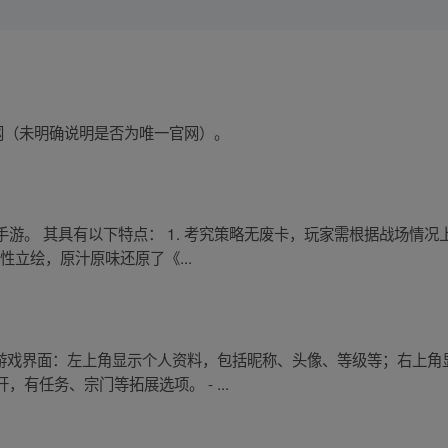
卓网（未明确说明是否为唯一官网）。
游。 其具有以下特点： 1. 考究策略无废卡，玩家需根据战场情
性立绘，原汁原味还原了《...
- 游戏界面：左上角显示个人资料，包括昵称、头像、等级等；右上
有任务、宗门等拓展选项。 - ...