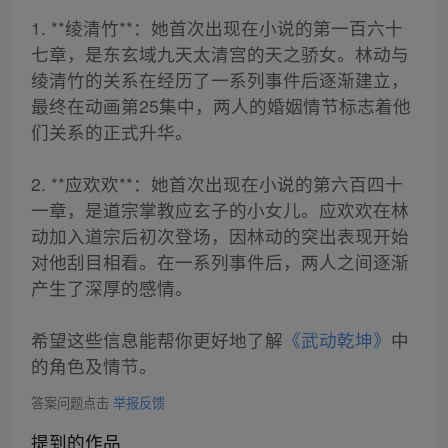
1. **绫清竹**：她首次出现在小说的第一百六十
七章，是东玄域九天太清宫的天之骄女。林动与
绫清竹的关系在经历了一系列事件后逐渐建立，
最终在动画第25集中，两人的婚姻情节标志着他
们关系的正式升华。
2. **应欢欢**：她首次出现在小说的第六百四十
一章，是道宗掌教应玄子的小女儿。应欢欢在林
动加入道宗后初次登场，因林动的突出表现开始
对他刮目相看。在一系列事件后，两人之间逐渐
产生了深厚的感情。
希望这些信息能帮你更好地了解
《武动乾坤》
中
的角色及情节。
答案问题点击
举报反馈
提到的作品