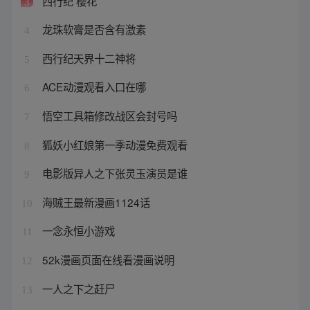
西行纪 樱花
3
龙珠软膏是否含有激素
4
西行纪天界十二神将
5
ACE动漫观看入口在哪
6
悟空工具箱修改战区会封号吗
7
狐妖小红娘第一季动漫免费观看
8
电影版异人之下张灵玉演员是谁
9
海贼王最新漫画1124话
10
一念永恒小游戏
11
52k漫画页面在线看漫画说明
12
一人之下之赶尸
13