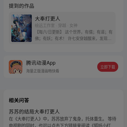
提到的作品
大奉打更人
绘远工作室 · 穿越 · 女神
【每六/日更新】 这个世界，有儒；有道；有
佛；有妖；有术！ 许七安穿越醒来，发现自
己身处囹圄，三日后就要流放边陲？！ 他起
初的梦想只是自保，顺便在这个世界里当个
富翁悠闲度日，结果…… 改编自阅文集团作
腾讯动漫App
者卖报小郎君同名小说 QQ群号：
立即下载
799493374
海量正版漫画畅快看
相关问答
苏苏的结局大奉打更人
在《大奉打更人》中，苏苏放弃了鬼身，托体重生。 等待
电视剧的同时，也可以点击下方链接来阅读《狐妖小红