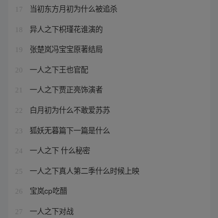
当初东方月初为什么被追杀
17
异人之下枳瑾花谁演的
18
张楚岚冯宝宝原著结局
19
一人之下王也官配
20
一人之下贾正亮饰演者
21
白月初为什么不敢爱苏苏
22
狐妖无暮篇下一篇是什么
23
一人之下 什么秘密
24
一人之下真人第二季什么时候上映
25
宝岚cp吃醋
26
一人之下对战
27