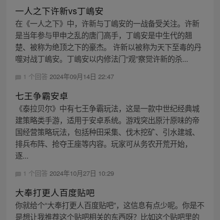
一人之下许新vs丁嶋安
在《一人之下》中，许新与丁嶋安的一战备受关注。许新
是当年参与甲申之乱的唐门高手，丁嶋安是中生代的翘
楚、被称为绝顶之下的豪杰。 许新以被称为天下至毒的丹
噬对战丁嶋安。丁嶋安以内修法门“观”察觉许新的杀...
1 个回答
2024年09月14日 22:47
七王争霸安卓
《泰拉贝尔》中有七王争霸玩法，这是一款中世纪经典城
建策略类手游，适用于安卓系统。游戏突出原汁原味的帝
国经营策略玩法，包括种田采集、伐木挖矿、引水建城、
排兵布阵、抢夺王座等内容。玩家可从务农开荒开始，
逐...
1 个回答
2024年10月27日 10:29
大奉打更人百度贴吧
你就给个“大奉打更人百度贴吧”，这信息有点少呢。你是不
是想让我推荐这个贴吧相关的东西呀？比如这个贴吧里的