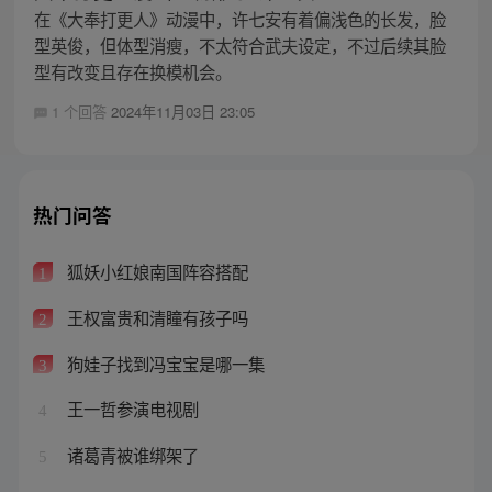
在《大奉打更人》动漫中，许七安有着偏浅色的长发，脸
型英俊，但体型消瘦，不太符合武夫设定，不过后续其脸
型有改变且存在换模机会。
1 个回答
2024年11月03日 23:05
热门问答
狐妖小红娘南国阵容搭配
1
王权富贵和清瞳有孩子吗
2
狗娃子找到冯宝宝是哪一集
3
王一哲参演电视剧
4
诸葛青被谁绑架了
5