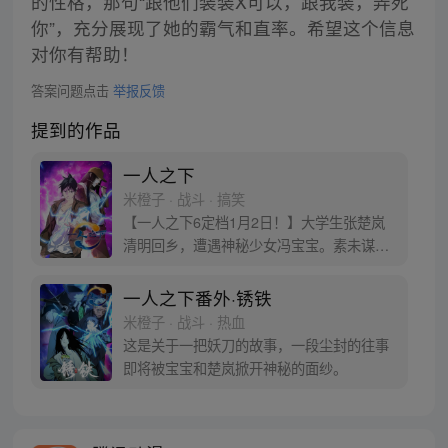
的性格，那句“跟他们装装X可以，跟我装，弄死
你”，充分展现了她的霸气和直率。希望这个信息
对你有帮助！
答案问题点击
举报反馈
提到的作品
一人之下
米橙子 · 战斗 · 搞笑
【一人之下6定档1月2日！】大学生张楚岚
清明回乡，遭遇神秘少女冯宝宝。素未谋面
的冯宝宝却对张楚岚异常熟悉，并将其带去
自己打工的快递公司。为了帮冯宝宝寻找她
一人之下番外·锈铁
的身世，也为了查清自己与爷爷身上的秘
米橙子 · 战斗 · 热血
密，张楚岚的生活被彻底颠覆，与冯宝宝一
这是关于一把妖刀的故事，一段尘封的往事
同踏上“异人”之旅。
即将被宝宝和楚岚掀开神秘的面纱。