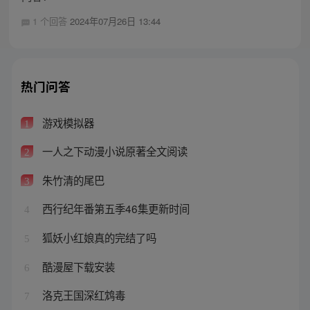
1 个回答
2024年07月26日 13:44
热门问答
游戏模拟器
1
一人之下动漫小说原著全文阅读
2
朱竹清的尾巴
3
西行纪年番第五季46集更新时间
4
狐妖小红娘真的完结了吗
5
酷漫屋下载安装
6
洛克王国深红鸩毒
7