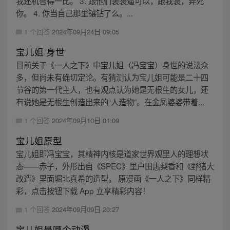
我还机智得一比。 3. 跟他们装装逼可以，跟我装，弄死
你。 4. 你当自己那里镶钻了么。...
1 个回答
2024年09月24日 09:05
宝儿姐 身世
目前关于《一人之下》中宝儿姐（冯宝宝）身世的说法众
多，但尚未有确切定论。有猜测认为宝儿姐可能是二十四
节谷的第一代主人，也有观点认为她是无根生的女儿，还
有说她是无根生创造出来的“人造物”。在金凤婆婆带着...
1 个回答
2024年09月10日 01:09
宝儿姐原型
宝儿姐即冯宝宝，其精神内核是道家世界观里人的理想状
态——赤子，外形出自《SPEC》里户田惠梨香和《野猪大
改造》里面堀北真希的造型。 原漫画《一人之下》同样精
彩，点击按钮下载 App 立享精彩内容！
1 个回答
2024年09月09日 20:27
宝儿姐是哪个动漫