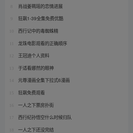
肖战姜珮瑶的恋情进展
8
狂飙1-39全集免费优酷
9
西行记中的毒蜘蛛精
10
龙珠电影观看的正确顺序
11
王冠迪个人资料
12
于适看娜然的眼神
13
元尊漫画全集下拉式6漫画
14
狂飙免费观看
15
一人之下票房扑街
16
西行纪孙悟空什么时候归队
17
一人之下还没完结
18