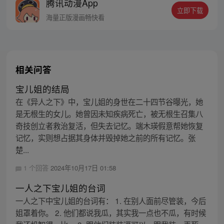
腾讯动漫App
立即下载
海量正版漫画畅快看
相关问答
宝儿姐的结局
在《异人之下》中，宝儿姐的身世在二十四节谷曝光，她
是无根生的女儿。她曾因未知疾病死亡，被无根生召集八
奇技创立者救治复活，但失去记忆。端木瑛假意帮她恢复
记忆，实则想占据其身体并毁掉她之前的所有记忆。张
楚...
1 个回答
2024年10月17日 01:58
一人之下宝儿姐的台词
一人之下中宝儿姐的台词有： 1. 在别人面前尽管装，今后
姐罩着你。 2. 他们都说我瓜，其实我一点也不瓜，有时候