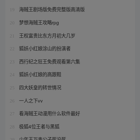
海贼王剧场版免费完整版高清版
19
梦想海贼王攻略rpg
20
王权富贵比东方月初大几岁
21
狐妖小红娘涂山的扮演者
22
西行纪之狂王免费观看第六集
23
狐妖小红娘的高跟鞋
24
四大妖皇的转世情况
25
一人之下vv
26
看海贼王动漫用什么软件最好
27
极狐4位王者与黑狐
28
少年王万毒公子死没死
29