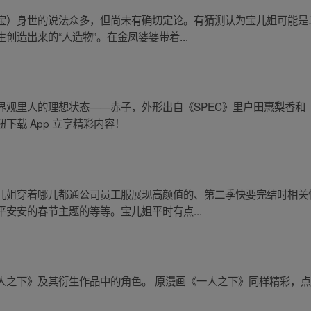
宝）身世的说法众多，但尚未有确切定论。有猜测认为宝儿姐可能是
造出来的“人造物”。在金凤婆婆带着...
界观里人的理想状态——赤子，外形出自《SPEC》里户田惠梨香和
下载 App 立享精彩内容！
儿姐穿着哪儿都通公司员工服展现高颜值的、第二季快要完结时相关
安安的春节主题的等等。宝儿姐平时有点...
之下》及其衍生作品中的角色。 原漫画《一人之下》同样精彩，点击