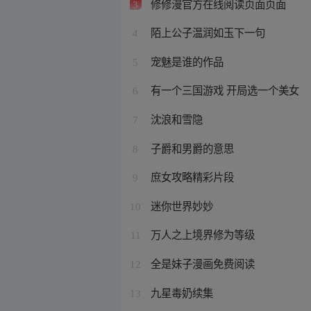
修修漫官方在线阅读页面页面
3
陌上公子温润如玉下一句
4
宠魅是谁的作品
5
有一个三国游戏 开局选一个美女
6
沈浪和雪隐
7
子爵和男爵的意思
8
庶女攻略精彩片段
9
迷你世界妙妙
10
万人之上境界修为等级
11
全是妹子漫画免费阅读
12
九星毒奶续集
13