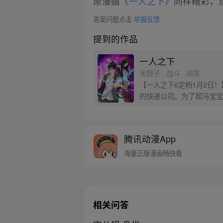
原漫画
《一人之下》
同样精彩，点
答案问题点击
举报反馈
提到的作品
一人之下
米橙子 · 战斗 · 搞笑
【一人之下6定档1月2日
的快递公司。为了帮冯宝宝
腾讯动漫App
海量正版漫画畅快看
相关问答