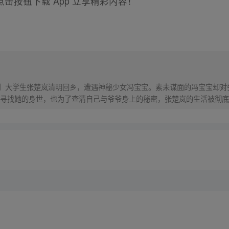
击按钮下载 App 立享精彩内容！
！】大学生张楚岚清明回乡，遭遇神秘少女冯宝宝。素未谋面的冯宝宝却
寻找她的身世，也为了查清自己与爷爷身上的秘密，张楚岚的生活被彻底