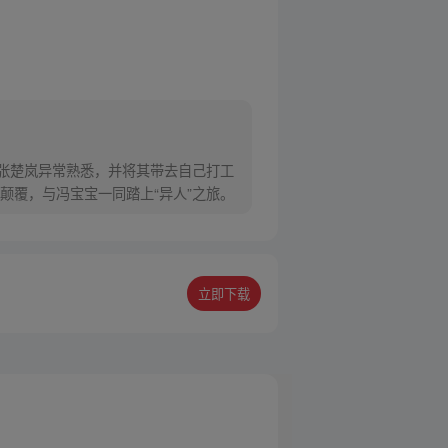
对张楚岚异常熟悉，并将其带去自己打工
颠覆，与冯宝宝一同踏上“异人”之旅。
立即下载