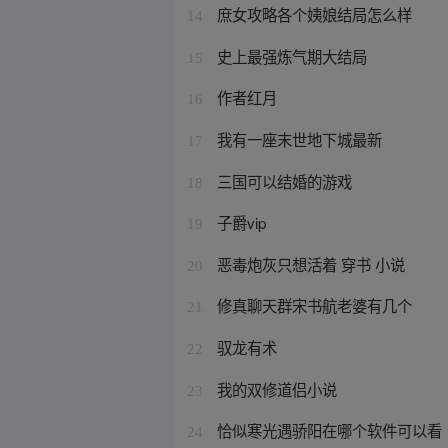
庶女攻略各个姨娘结局怎么样
14
史上最强炼气期大结局
15
作者红月
16
我有一座末世地下城最新
17
三国可以结婚的游戏
18
子爵vip
19
恶毒炮灰只想活着 穿书 小说
20
修真聊天群宋书航老婆有几个
21
驭龙有术
22
我的双修道侣小说
23
恰似寒光遇骄阳在哪个软件可以看
24