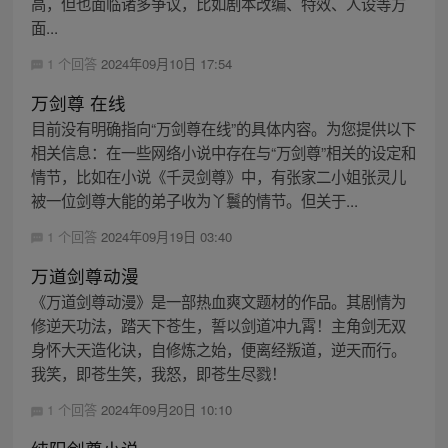
高，但也面临诸多争议，比如剧本改编、特效、人设等方
面...
1 个回答
2024年09月10日 17:54
万剑尊 在线
目前没有明确指向“万剑尊在线”的具体内容。为您提供以下
相关信息：在一些网络小说中存在与“万剑尊”相关的设定和
情节，比如在小说《千灵剑尊》中，有张家二小姐张灵儿
被一位剑尊大能的弟子收为丫鬟的情节。但关于...
1 个回答
2024年09月19日 03:40
万道剑尊动漫
《万道剑尊动漫》是一部热血爽文题材的作品。其剧情为
修逆天功法，踏天下苍生，誓以剑道冲九霄！主角剑无双
身怀大天造化诀，自修炼之始，便离经叛道，逆天而行。
我笑，即苍生笑，我怒，即苍生尽戮！
1 个回答
2024年09月20日 10:10