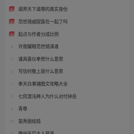
道界天下道尊的真实身份
1
范世琦戚砚笛在一起了吗
2
起点与作者分成比例
3
许我耀眼范世锜演谁
4
谨具喜仪奉贺什么意思
5
写信时敬上是什么意思
6
奉天白事铺图文攻略大全
7
七窍混沌神人为什么对付钟岳
8
青尊
9
苗秀丽结局
10
雍州干尸主人是谁
11