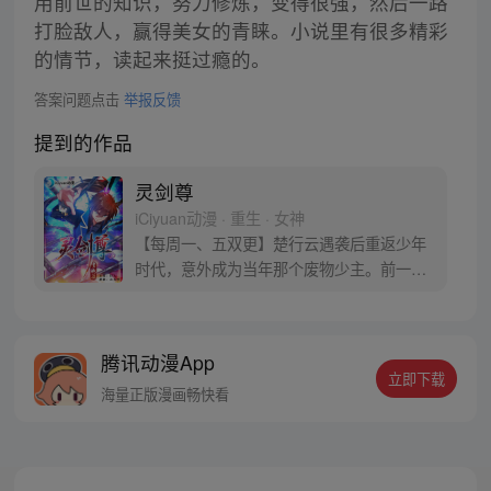
用前世的知识，努力修炼，变得很强，然后一路
打脸敌人，赢得美女的青睐。小说里有很多精彩
的情节，读起来挺过瘾的。
答案问题点击
举报反馈
提到的作品
灵剑尊
iCiyuan动漫 · 重生 · 女神
【每周一、五双更】楚行云遇袭后重返少年
时代，意外成为当年那个废物少主。前一
世，他遭恶人陷害，今生，绝不会放过！ 前
世的遗憾，今生，一定要弥补。待到灵剑长
啸之时，天地三界，我为至尊！ 且看废物少
腾讯动漫App
主如何闯荡大陆、遭奇遇，成为叱咤风云的
立即下载
至尊天帝。（漫画粉丝群：534222491）
海量正版漫画畅快看