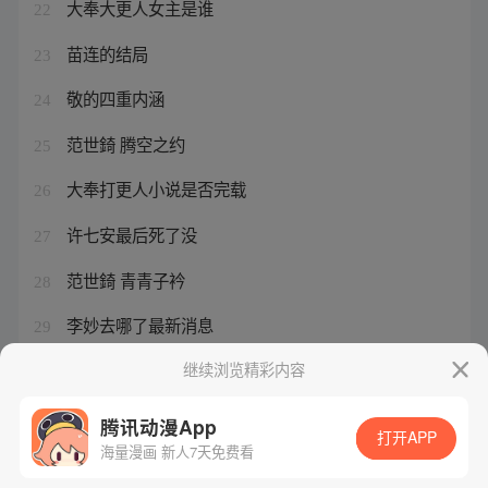
大奉大更人女主是谁
22
苗连的结局
23
敬的四重内涵
24
范世錡 腾空之约
25
大奉打更人小说是否完载
26
许七安最后死了没
27
范世錡 青青子衿
28
李妙去哪了最新消息
29
张艺凡范世琦在一起了吗
继续浏览精彩内容
30
腾讯动漫App
打开APP
海量漫画 新人7天免费看
腾讯漫画
起点读书
QQ阅读