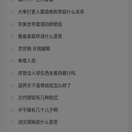
大奉打更人慕南栀和李茹什么关系
12
完美世界雷道四绝壁纸
13
敬备喜筵恭请什么意思
14
范世锜 许我耀眼
15
奉章入贡
16
库管没人领东西坐着待着行吗
17
道界天下道尊结局怎么样了
18
古代银锭有几种款式
19
许平峰有几个儿子啊
20
消灾弭祸是什么意思
21