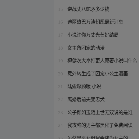
逆战丈八蛇矛多少钱
15
迪丽热巴万渣朝凰最新消息
16
小说许你万丈光芒好结局
17
女主角团宠的动漫
18
檀健次大奉打更人原著小说叫什么
19
意外转生成了团宠小公主漫画
20
陆霆琛顾暖 小说
21
离婚后前夫变忠犬
22
公子颜如玉陌上世无双说的是谁
23
我攻略的男主都黑化了免费阅读
24
虽然是恶女但我会成为女主的
25