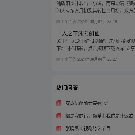
纯质阳炎并非出自小说，而是动漫《狐
的人有东方月初及其转世白月初。东方灵
1 个回答
2024年08月07日 23:18
一人之下纯阳剑仙
关于“一人之下纯阳剑仙”，未获取到
下》同样精彩，点击按钮下载 App 立
1 个回答
2024年08月04日 23:27
热门问答
穿成男配前妻姜婳1v1
1
都是我的错让你爱上我这是什么歌
2
张晓晨电视剧综艺节目
3