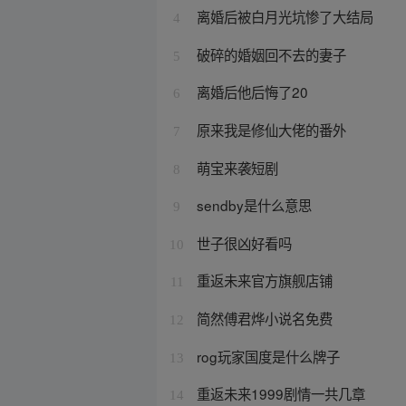
离婚后被白月光坑惨了大结局
4
破碎的婚姻回不去的妻子
5
离婚后他后悔了20
6
原来我是修仙大佬的番外
7
萌宝来袭短剧
8
sendby是什么意思
9
世子很凶好看吗
10
重返未来官方旗舰店铺
11
简然傅君烨小说名免费
12
rog玩家国度是什么牌子
13
重返未来1999剧情一共几章
14