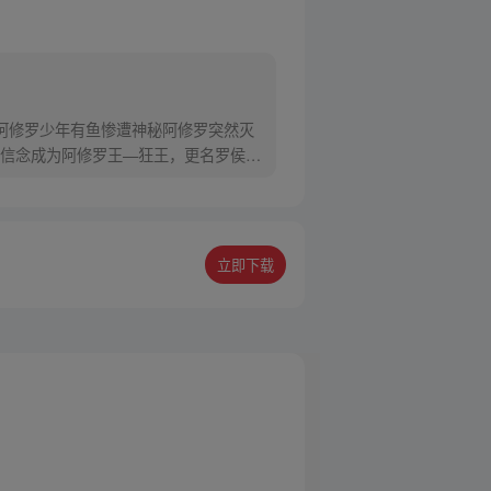
阿修罗少年有鱼惨遭神秘阿修罗突然灭
信念成为阿修罗王—狂王，更名罗侯。
立即下载