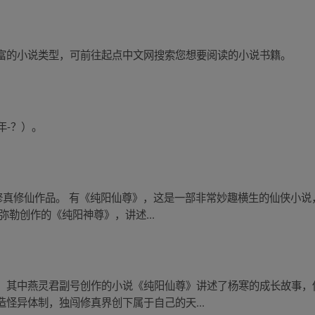
富的小说类型，可前往起点中文网搜索您想要阅读的小说书籍。
年-？）。
的修真修仙作品。 有《纯阳仙尊》，这是一部非常妙趣横生的仙侠小
弥勒创作的《纯阳神尊》，讲述...
。其中燕灵君副号创作的小说《纯阳仙尊》讲述了杨寒的成长故事，
怪异体制，独闯修真界创下属于自己的天...