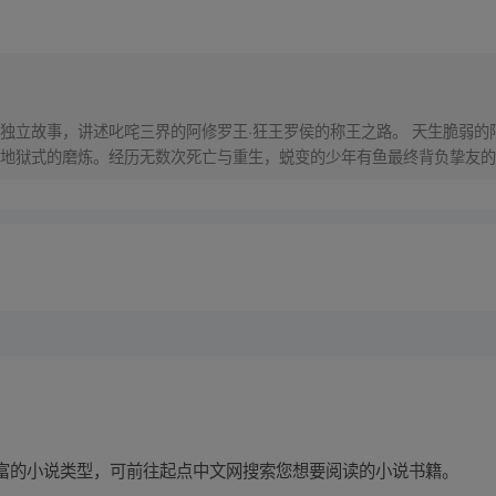
独立故事，讲述叱咤三界的阿修罗王·狂王罗侯的称王之路。 天生脆弱的
地狱式的磨炼。经历无数次死亡与重生，蜕变的少年有鱼最终背负挚友的
之爆发，少年新王能否担起重任
富的小说类型，可前往起点中文网搜索您想要阅读的小说书籍。