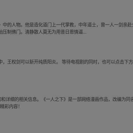
》中的人物。他是造化道门上一代掌教，中年道士，曾一人一剑亲赴
压制佛门。清静散人莫无为用昔日恩情逼...
中，王权剑可以斩开纯质阳炎。 等待电视剧的同时，也可以点击下
确切和详细的相关信息。《一人之下》是一部网络漫画作品，改编为同
享精彩内容！