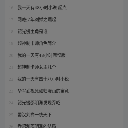
我一天有48小时小说 起点
16
网瘾少年刘婵之崛起
17
韶光慢主角是谁
18
超神制卡师角色简介
19
我的一天有48小时完整版
20
超神制卡师女主几个
21
我的一天有四十八小时小说
22
华军武视死如归漫画的寓意
23
韶光慢邵明渊发现乔昭
24
蜀汉刘禅一统天下
25
乔昭和邵明渊的结局
26