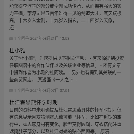
能获得李淳罡的部分或全部武功传承，从而拥有强大的实
力基础。李淳罡是五百年难得一见的剑道大才，其天赋极
高，十六岁入金刚，十九岁入指玄，二十四岁入天象，
还...
1 个回答
2024年08月21日 13:53
杜小雅
关于“杜小雅”，为您提供以下相关信息： - 有来源提到投资
任职图谱中的合作伙伴以及关联企业等信息。 - 还有文章
中提到作者为小雅的杜阿姨。 - 另外也有提到其关联的一
些商贸网店。 原漫画《一人之下...
1 个回答
2024年08月07日 07:51
杜江霍思燕怀孕时期
目前的资料中未明确提及杜江霍思燕具体的怀孕时期。但
有信息显示网友猜测霍思燕可能已怀孕，比如在近期的旅
行中，霍思燕身材有变化，脸型变得圆润，穿衣搭配注重
遮掩肚子部分，以及杜江对她的贴心照顾等。 原漫...