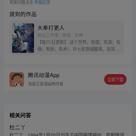
答案问题点击
举报反馈
提到的作品
大奉打更人
绘远工作室 · 穿越 · 女神
【每六/日更新】 这个世界，有儒；有道；有
佛；有妖；有术！ 许七安穿越醒来，发现自
己身处囹圄，三日后就要流放边陲？！ 他起
初的梦想只是自保，顺便在这个世界里当个
富翁悠闲度日，结果…… 改编自阅文集团作
腾讯动漫App
者卖报小郎君同名小说 QQ群号：
立即下载
799493374
海量正版漫画畅快看
相关问答
杜二丫
杜二丫，1994年1月20日出生于中国福建福州，是剧情领