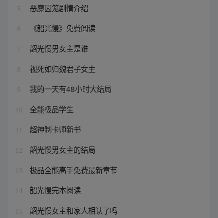
恶魔囚笼剧情介绍
5
《韶光慢》免费阅读
6
韶光慢男女主是谁
7
视死如归魏君子女主
8
我的一天有48小时大结局
9
全能极品学生
10
超神制卡师新书
11
韶光慢男女主的结局
12
极品全能高手免费最新章节
13
韶光慢完本阅读
14
韶光慢女主和家人相认了吗
15