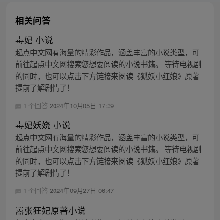
相关问答
毒妃 小说
起点中文网有海量的精彩作品，涵盖丰富的小说类型，可
前往起点中文网搜索您想要阅读的小说书籍。 等待电视剧
的同时，也可以点击下方链接来阅读《狐妖小红娘》原著
提前了解剧情了！
1 个回答
2024年10月05日 17:39
毒妃妖娆 小说
起点中文网有海量的精彩作品，涵盖丰富的小说类型，可
前往起点中文网搜索您想要阅读的小说书籍。 等待电视剧
的同时，也可以点击下方链接来阅读《狐妖小红娘》原著
提前了解剧情了！
1 个回答
2024年09月27日 06:47
嚣张狂妃原著小说