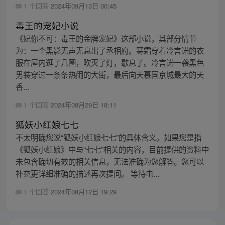
1 个回答
2024年09月13日 00:45
毒王的宠妃小说
《妃你不可：毒王的金牌宠妃》这部小说，其部分情节
为：一个黑影无声无息出了丞相府。寒霜穿着冷言诺的衣
服在屋内逛了几圈，吹灭了灯，歇息了。冷言诺一袭黑色
男装穿过一条条热闹的大街，最后向天慕国京城最大的天
香...
1 个回答
2024年08月29日 18:11
狐妖小红娘七七
不太明确您说“狐妖小红娘七七”的具体含义。如果您是指
《狐妖小红娘》中与“七七”相关的内容，目前提供的资料中
未包含确切有效的相关信息，无法准确为您解答。您可以
补充更详细准确的描述再次提问。 等待电...
1 个回答
2024年08月12日 19:29