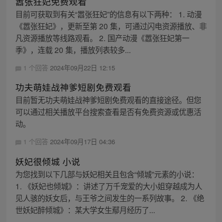
嚣张狂妃免费观看
目前可获取到有关“嚣张狂妃”的信息有以下两种： 1. 动漫
《嚣张狂妃》，更新至第 20 集，可通过闪电资源播放、非
凡资源播放等线路观看。 2. 国产动漫《嚣张狂妃第一
季》，连载 20 集，播放列表较多...
1 个回答
2024年09月22日 12:15
功夫萌娃战神爹短剧免费观看
目前暂无功夫萌娃战神爹短剧免费观看的直接途径。但您
可以通过相关播放平台搜索查看是否有免费资源或优惠活
动。
1 个回答
2024年09月17日 04:36
妖妃很倾城 小说
为您找到以下几部与妖妃相关且包含“倾城”元素的小说：
1. 《妖妃也倾城》：讲述了万千宠爱的大小姐穿越成为人
见人骇的妖女后，与王爷之间发生的一系列故事。 2. 《绝
世妖妃醉倾城》：某大学女生鄢月经历了...