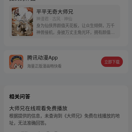
平平无奇大师兄
神漫君 · 古风 · 神仙
身为仙侠界颜值天花板，让众生倾倒，万千
神兽接机，身披万丈主角光环，拥有颜值牛
逼症的我居然，不会修炼？！莫非，我是个
花瓶！这不可能！！我不承认！！！ 丘比特
曰：对不起，你对大师兄的颜值，一无所
腾讯动漫App
知！ 听我的，你们还小，一定要来这里见见
立即下载
世面！每天舔一遍，防止去早恋！
海量正版漫画畅快看
相关问答
大师兄在线观看免费播放
根据提供的信息，未查询到《大师兄》免费在线播放的地
址，无法准确回答。