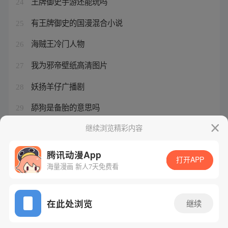
王牌御史手游还能玩吗
24
有王牌御史的国漫混合小说
25
海贼王冷门人物
26
我为邪帝壁纸高清图片
27
妖扬羊仔广播剧
28
舔狗是备胎的意思吗
29
鬼灭之刃动画什么时候更新
继续浏览精彩内容
30
腾讯动漫App
打开APP
海量漫画 新人7天免费看
腾讯漫画
起点读书
QQ阅读
网站备案/许可证号：粤B2-20090059-5
在此处浏览
继续
Copyright©1998 - 2026 Tencent. All Rights Reserved