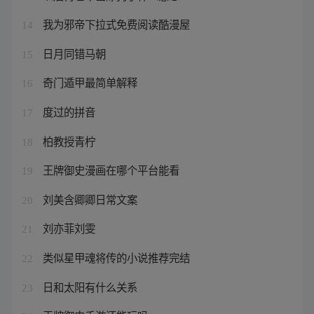
我为邪帝下拉式免费阅读酷漫屋
14
日月同错马朝
15
奇门遁甲最简单解释
16
度过的拼音
17
柏教授青柠
18
王牌御史漫画在哪个平台能看
19
刘美含卿卿日常文案
20
刘亦菲刘雯
21
类似星甲魂将传的小说推荐完结
22
日和太阳有什么关系
23