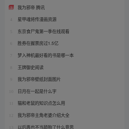
我为邪帝 腾讯
3
星甲魂将传漫画资源
4
东京食尸鬼第一季在线观看
5
胜券在握票房过1.5亿
6
梦入神机最好看的书是哪一本
7
王牌御史阅读
8
我为邪帝壁纸封面图片
9
日月在一起是什么字
10
猫和老鼠的知识点怎么用
11
我为邪帝主角老婆介绍大全
12
以后再也不当舔狗了什么意思
13