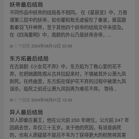
妖帝最后结局
不同作品中妖帝的结局各不相同。 在《星辰变》中，万兽
谱第三层中的妖帝，如也瞿和敖无虚留在了秦家，屋蓝跟
着秦羽飞升神界，至于其他四个妖帝的结局文中未提及。
在《四海重明》中，南颜的外公乃是妖帝赤帝，...
1 个回答
2024年08月12日 23:58
东方炻最后结局
在古装剧《小女花不弃》中，东方炻为了救心爱的花不
弃，在把她跟陈煜从古井拉起来时，不慎被其外公萧九凤
刺死。在终曲里，东方炻在保护花不弃的过程中被萧九凤
误杀，临死之前还让萧九凤别再为难花不弃。 等待...
1 个回答
2024年08月01日 12:39
异人最后结局
异人即秦庄襄王，他在公元前 250 年继位，公元前 247 年
因病去世，年仅三十五岁。关于他的死因，有说是病死
的，也有人质疑是不是吕不韦为了获得更大的权势将其害