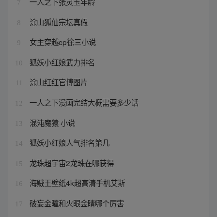
一人之下张灵玉年龄
7
涂山狐仙宗坛真假
8
女主穿越cp徐三小说
9
狐妖小红娘武力排名
10
涂山红红官博图片
11
一人之下漫画完结大概需要多少话
12
混沌魔猿 小说
13
狐妖小红娘人气排名第几
14
龙珠超宇宙2龙珠在哪获得
15
海贼王壁纸4k超高清手机艾斯
16
破妄金瞳和火眼金睛哪个厉害
17