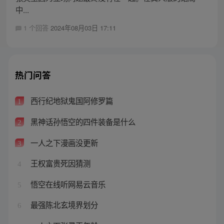
中...
1 个回答
2024年08月03日 17:11
热门问答
西行纪地狱鬼国阿修罗篇
1
黑神话孙悟空的四件装备是什么
2
一人之下漫画没更新
3
王权富贵死因猜测
4
悟空在线听网易云音乐
5
最强陈北玄境界划分
6