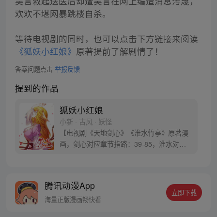
吴言救起送医后却遭吴言在网上编造消息污蔑，
欢欢不堪网暴跳楼自杀。
等待电视剧的同时，也可以点击下方链接来阅读
《狐妖小红娘》
原著提前了解剧情了！
答案问题点击
举报反馈
提到的作品
狐妖小红娘
小新 · 古风 · 妖怪
【电视剧《天地剑心》《淮水竹亭》原著漫
画，剑心对应章节指路：39-85，淮水对应
章节指路272-301】 迷糊萝莉小狐妖，正太
道士没节操。自古人妖生死恋，千载孽缘一
线牵。（每周周四更新。）
腾讯动漫App
立即下载
海量正版漫画畅快看