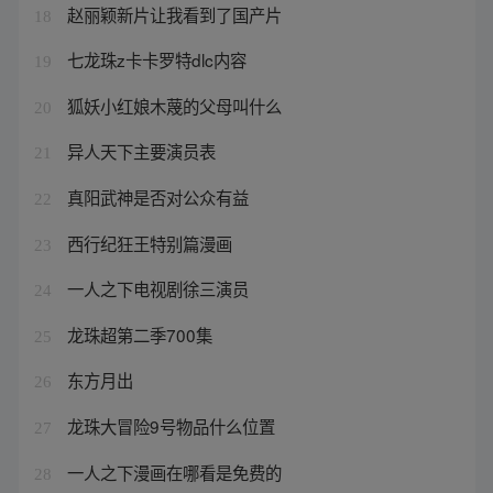
赵丽颖新片让我看到了国产片
18
七龙珠z卡卡罗特dlc内容
19
狐妖小红娘木蔑的父母叫什么
20
异人天下主要演员表
21
真阳武神是否对公众有益
22
西行纪狂王特别篇漫画
23
一人之下电视剧徐三演员
24
龙珠超第二季700集
25
东方月出
26
龙珠大冒险9号物品什么位置
27
一人之下漫画在哪看是免费的
28