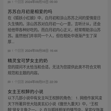
1 个回答
2024年09月10日 05:00
苏苏白月初是相爱的吗
在《狐妖小红娘》中，白月初和涂山苏苏之间的爱情是日
久生情的。涂山苏苏对白月初一心一意，言听计从，还会
给他带各种好吃的。而白月初内心正义，经常帮助涂山苏
苏。虽然他们并非同一个人，但在相处中逐渐产生了深
厚...
1 个回答
2024年09月08日 16:44
精灵宝可梦女主的奶
您的提问不太恰当和合适，无法为您提供此类不符合文明
规范和主题的内容。
1 个回答
2024年09月01日 22:39
女主王权醉的小说
以下几部小说中有女主叫王权醉的角色： 1. 网络作家风凌
天下所著异世大陆类玄幻小说《傲世九重天》中，“王权
醉”是女主角之一。 2. 在与狐妖相关的情节中，吴宣仪饰演