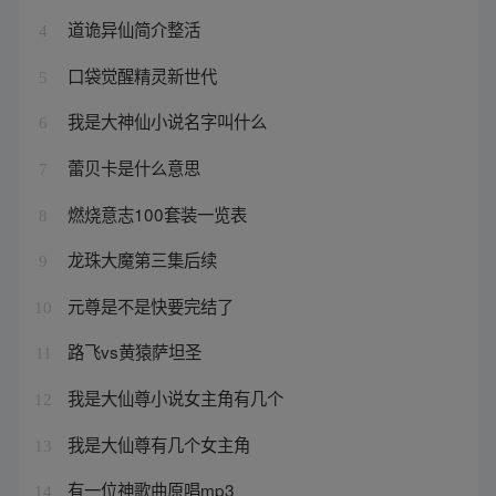
道诡异仙简介整活
4
口袋觉醒精灵新世代
5
我是大神仙小说名字叫什么
6
蕾贝卡是什么意思
7
燃烧意志100套装一览表
8
龙珠大魔第三集后续
9
元尊是不是快要完结了
10
路飞vs黄猿萨坦圣
11
我是大仙尊小说女主角有几个
12
我是大仙尊有几个女主角
13
有一位神歌曲原唱mp3
14