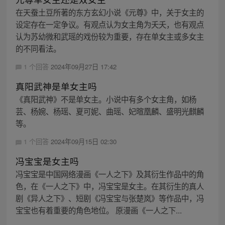
在天蚕土豆所著的东方玄幻小说《元尊》中，关于女主的
设定存在一定争议。有观点认为女主角为夭夭，也有观点
认为苏幼微和武瑶的戏份较为重要，存在单女主或多女主
的不同看法。
1 个回答
2024年09月27日 17:42
真阳武神是单女主吗
《真阳武神》不是单女主。小说中有多个女主角，如杨
芸、杨婉、杨瑶、夏可妮、曲瑶、妃暄凰麟、盛明光麒麟
等。
1 个回答
2024年09月15日 02:30
冯宝宝是女主吗
冯宝宝是中国网络漫画《一人之下》及其衍生作品中的角
色，在《一人之下》中，冯宝宝是女主。在其衍生的真人
剧《异人之下》、短剧《冯宝宝与张楚岚》等作品中，冯
宝宝也有着重要的角色地位。 原漫画《一人之下...