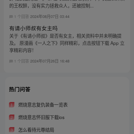
的王权醉，没有实力拯救众人，还被控制...
1 个回答
2024年08月07日 03:44
有请小师叔有女主吗
关于《有请小师叔》是否有女主，相关资料中并未明确提
及。 原漫画《一人之下》同样精彩，点击按钮下载 App 立
享精彩内容！
1 个回答
2024年07月26日 16:48
热门问答
燃烧意志复仇装备一览表
1
燃烧意志怀旧服下载ios
2
怎么看待元尊结局
3