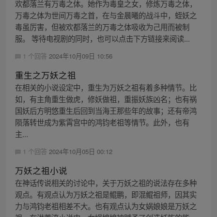
欢都落兰有万毒之体。她作为毒皇之女，修炼万毒之体，
万毒之体为世间万毒之首，在与金晨曦的战斗中，蛭妖之
毒虽厉害，但被欢都落兰的万毒之体吸收为己用而被制
服。 等待电视剧的同时，也可以点击下方链接来阅读...
1 个回答
2024年10月09日 10:56
重生之万妖之祖
在相关的小说设定中，重生为万妖之祖有着多种情节。比
如，有主角重生做虎，修妖做祖，重振妖族凶名；也有祸
国妖后方明悠重生后回到当海王那些年的故事；还有帝鸿
陨落转世成为紫霄宫中的鸿钧老祖等情节。此外，也有
主...
1 个回答
2024年10月05日 00:12
万妖之祖小说
在神话传说相关的讨论中，关于万妖之祖的说法存在多种
观点。有观点认为万妖之祖是鲲鹏，即混鲲祖师，因其实
力与鸿钧老祖相差不大。也有观点认为女娲娘娘是万妖之