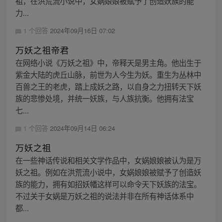
祖，在洪荒流小说中，女娲娘娘被赋予了创造妖族的能
力...
1 个回答
2024年09月16日 07:02
万妖之祖帝君
在网络小说《万妖之祖》中，帝释天是男主角。他出生于
紫金大陆的虎丘山脉，前世为人今生为妖。重生为丛林中
百兽之王的老虎，踏上成妖之路，以自身之力扭转天下妖
族的悲惨处境，并统一妖族，与人族抗衡。他拥有法宝
七...
1 个回答
2024年09月14日 06:24
万妖之祖
在一些神话传说和相关文学作品中，女娲娘娘被认为是万
妖之祖。例如在洪荒流小说中，女娲娘娘被赋予了创造妖
族的能力，拥有如招妖幡这样可以命令天下妖族的法宝。
不过关于女娲是万妖之祖的说法并非在所有神话体系中
都...