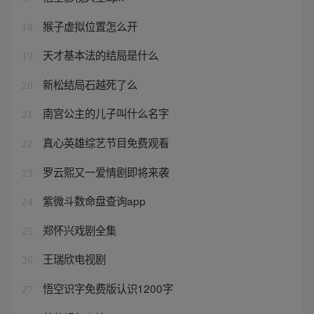
猴子虚拟位置怎么开
18
天才基本法的结局是什么
19
新松结局石越死了么
20
南宫公主的儿子叫什么名字
21
真心英雄综艺节目免费观看
22
罗云熙又一爱情剧即将来袭
23
紫微斗数命盘查询app
24
郑怀兴戏剧全集
25
王瑞欣电视剧
26
悟空识字免费版认识1200字
27