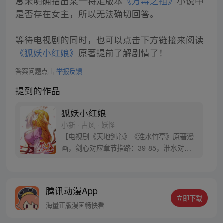
息未明确指出某一特定版本
《万毒之祖》
小说中
是否存在女主，所以无法确切回答。
等待电视剧的同时，也可以点击下方链接来阅读
《狐妖小红娘》
原著提前了解剧情了！
答案问题点击
举报反馈
提到的作品
狐妖小红娘
小新 · 古风 · 妖怪
【电视剧《天地剑心》《淮水竹亭》原著漫
画，剑心对应章节指路：39-85，淮水对应
章节指路272-301】 迷糊萝莉小狐妖，正太
道士没节操。自古人妖生死恋，千载孽缘一
线牵。（每周周四更新。）
腾讯动漫App
立即下载
海量正版漫画畅快看