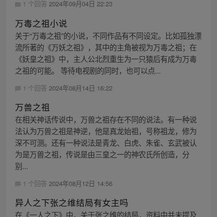
1 个回答
2024年09月04日 22:23
万毒之祖小说
关于“万毒之祖”的小说，不同作品有不同设定。比如孤独漂
流所著的《万妖之祖》，其中的主角被视为万毒之祖；在
《妖皇之祖》中，主人公北烈重生为一只猿后有成为万毒
之祖的可能。 等待电视剧的同时，也可以点...
1 个回答
2024年08月14日 16:22
万兽之祖
在相关神话传说中，万兽之祖存在不同的说法。有一种说
法认为万兽之祖是神逆，他是真龙始祖，号称祖龙，修为
深不可测。还有一种说法是青龙、白虎、朱雀、玄武被认
为是万兽之祖，传说是由三皇之一的神农氏所创造，分
别...
1 个回答
2024年08月12日 14:56
异人之下张之维结局有女主吗
在《一人之下》中，关于张之维的结局，资料中并未提及