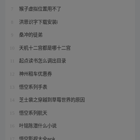
猴子虚拟位置用不了
7
洪恩识字下载安装i
8
桑冲的徒弟
9
天机十二宫都是哪十二宫
10
起点读书怎么调出目录
11
神州租车优惠券
12
悟空系列手表
13
芝士裴之穿越到草莓世界的原因
14
悟空系列航天
15
叶铭陈潜什么小说
16
悟空影视大全apk
17