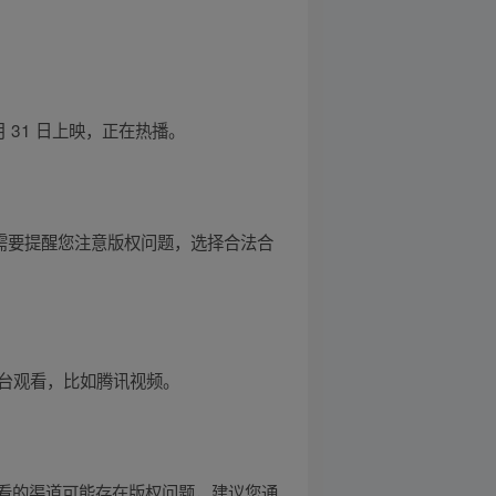
月 31 日上映，正在热播。
，需要提醒您注意版权问题，选择合法合
频平台观看，比如腾讯视频。
看的渠道可能存在版权问题，建议您通