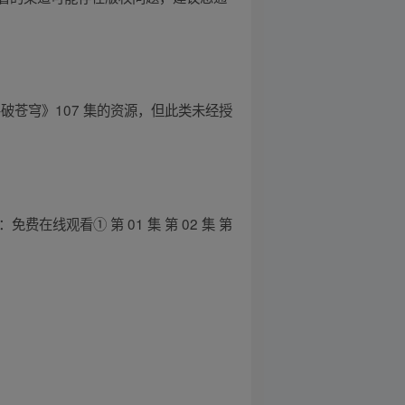
破苍穹》107 集的资源，但此类未经授
在线观看① 第 01 集 第 02 集 第