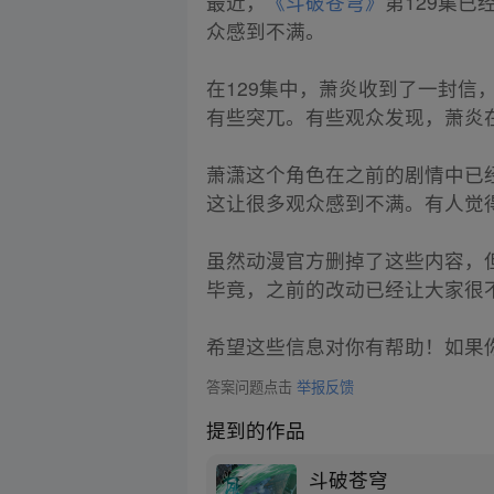
最近，
《斗破苍穹》
第129集
众感到不满。
在129集中，萧炎收到了一封
有些突兀。有些观众发现，萧炎
萧潇这个角色在之前的剧情中已
这让很多观众感到不满。有人觉
虽然动漫官方删掉了这些内容，
毕竟，之前的改动已经让大家很
希望这些信息对你有帮助！如果
答案问题点击
举报反馈
提到的作品
斗破苍穹