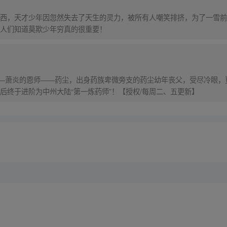
西，天才少年因忽然失去了天生的灵力，被所有人嘲笑排挤，为了一雪前
人们知道莫欺少年穷真的很重要！
——萧炎的恩师——药尘，出身药族卑微旁支的药尘幼年丧父，受尽冷眼
后终于进阶为中州大陆“第一炼药师”！【授权/每周二、五更新】