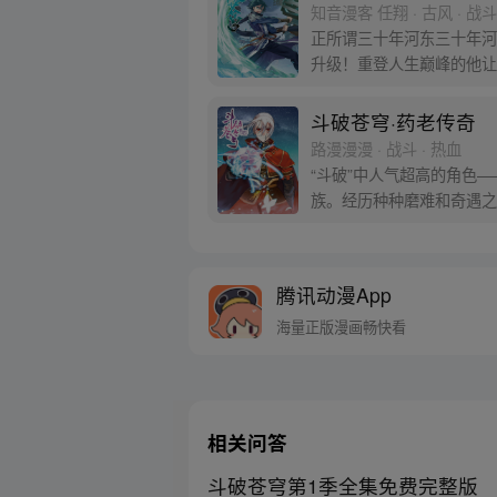
知音漫客 任翔 · 古风 · 战斗
正所谓三十年河东三十年河
升级！重登人生巅峰的他让
斗破苍穹·药老传奇
路漫漫漫 · 战斗 · 热血
“斗破”中人气超高的角色
族。经历种种磨难和奇遇之
腾讯动漫App
海量正版漫画畅快看
相关问答
斗破苍穹第1季全集免费完整版