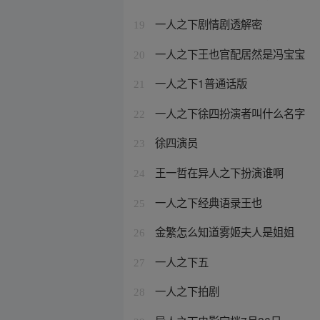
一人之下剧情剧透解密
19
一人之下王也官配居然是冯宝宝
20
一人之下1普通话版
21
一人之下徐四扮演者叫什么名字
22
徐四演员
23
王一哲在异人之下扮演谁啊
24
一人之下经典语录王也
25
金繁怎么知道雾姬夫人是姐姐
26
一人之下五
27
一人之下拍剧
28