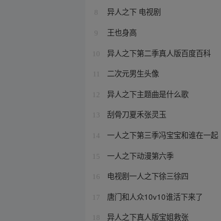
异人之下 电视剧
8
王也身高
9
异人之下第二季真人版百度百科
10
二次元男生头像
11
异人之下主题曲是什么歌
12
刮骨刀夏禾张灵玉
13
一人之下第三季冯宝宝和谁在一起
14
一人之下动漫第六季
15
电视剧一人之下徐三徐四
16
唐门和人众10v10谁活下来了
17
异人之下真人版宝姐救张
18