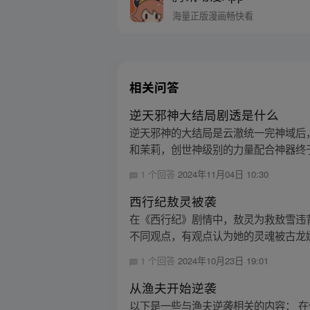
海量正版漫画畅快看
相关问答
逆天邪神大结局剧透是什么
逆天邪神的大结局是云澈统一完神域后
和茉莉，创世神级别的力量配合神器终于
1 个回答
2024年11月04日 10:30
西行纪敖灵被袭
在《西行纪》剧情中，敖灵为救敖雪违
不同观点，有观点认为她的灵魂被古龙娜
1 个回答
2024年10月23日 19:01
从渔夫开始逆袭
以下是一些与渔夫逆袭相关的内容： 