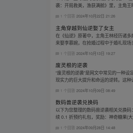
袭：开局救美，渔获满舱》里，主角王晓
1 个回答
2024年10月22日 21:26
主角穿越到仙逆娶了女主
在《仙逆》原著中，主角王林经历诸多
来娶李慕婉，在抢婚过程中于婚礼现场当
1 个回答
2024年10月13日 19:27
废灵根的逆袭
“废灵根的逆袭”是网文中常见的一种
现实力的巨大提升和命运的逆转。这种设
1 个回答
2024年10月09日 08:49
数码兽逆袭兑换码
以下为您整理的数码兽逆袭相关兑换码： -
续 0.1 折预约礼包，奖励：神奇糖果(大)*
1 个回答
2024年09月28日 14:48