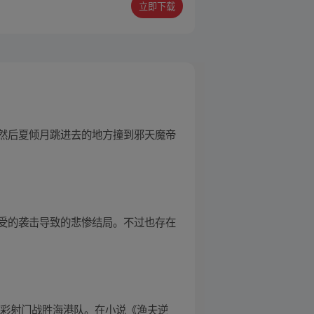
立即下载
然后夏倾月跳进去的地方撞到邪天魔帝
受的袭击导致的悲惨结局。不过也存在
精彩射门战胜海港队。在小说《渔夫逆