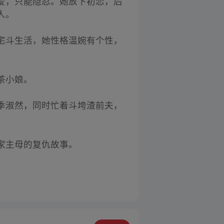
爱，只能隐忍。她放下初恋，后
人。
宅斗生活，她性格温婉有个性，
茶小娘。
季淑然，同时忙着斗垮渣前夫，
家主母的复仇故事。