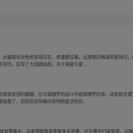
，水媚音告诉他老家球还在，老婆都没事。云澈很后悔逼死夏倾月。
回归，实现了大团圆结局。关于渊皇与夏...
背家族安排的婚姻，在与迦楼罗的战斗中被迦楼罗吃掉，这是敖灵遭
迦救了，但目前没有确切表明她复活的信...
在体育赛事中，马来国脚像是勇敢渔夫逆袭，在比赛中打破常规，以