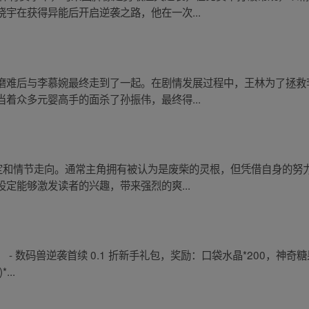
宇在获得异能后开启逆袭之路，他在一次...
磨难后与李慕婉最终走到了一起。在剧情发展过程中，王林为了拯救
着众多元婴高手的面杀了孙振伟，最终得...
设定和情节走向。通常主角拥有被认为是废柴的灵根，但凭借自身的努
定能够激发读者的兴趣，带来强烈的爽...
 数码兽逆袭首续 0.1 折新手礼包，奖励：口袋水晶*200，神奇糖果(
...