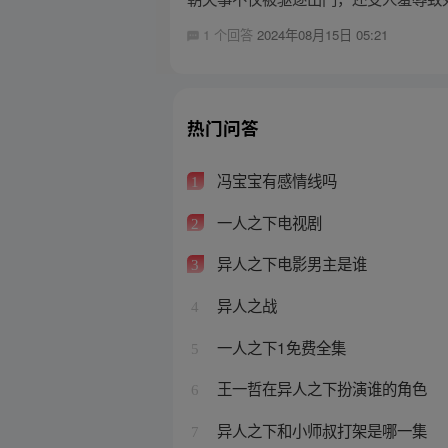
1 个回答
2024年08月15日 05:21
热门问答
冯宝宝有感情线吗
1
一人之下电视剧
2
异人之下电影男主是谁
3
异人之战
4
一人之下1免费全集
5
王一哲在异人之下扮演谁的角色
6
异人之下和小师叔打架是哪一集
7