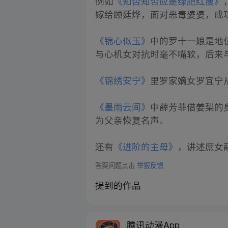
例如
《知否知否应是绿肥红瘦》
嫁给顾廷烨，面对恶毒婆婆，成
《锦心似玉》
中的罗十一娘是地
与心机女对抗时毫不嘴软，后来
《锦绣安宁》
里罗家嫡女罗宜宁
《墨雨云间》
中薛芳菲借姜梨的
为父亲恢复名声。
还有
《进阶的主母》
，讲述庶女
答案问题点击
举报反馈
提到的作品
腾讯动漫App