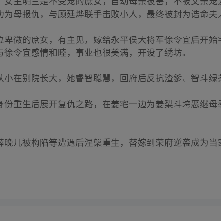
，女主明兰是不受宠的庶女，自幼母亲被害，不被父亲宠
功为母报仇，与顾廷烨联手击败小人，最终被封为诰命夫
位卑微的庶女，有主见，嫁给永平侯大将军徐令宜后开始
与徐令宜感情和睦，事业也很美满，开设了绣坊。
从小在别院长大，她睿智聪慧，回府后反抗渣爹、智斗绿
身份重生后展开复仇之路，在姜宅一边为姜梨斗垮恶继母
薛晚儿被构陷等遭遇后涅槃重生，替嫁到荣府逆袭成为当