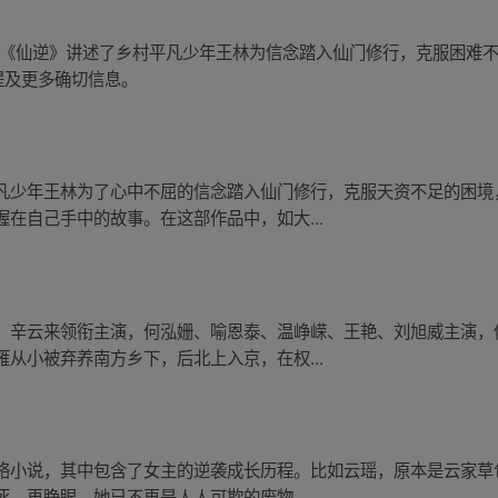
品。《仙逆》讲述了乡村平凡少年王林为信念踏入仙门修行，克服困难
提及更多确切信息。
凡少年王林为了心中不屈的信念踏入仙门修行，克服天资不足的困境
在自己手中的故事。在这部作品中，如大...
、辛云来领衔主演，何泓姗、喻恩泰、温峥嵘、王艳、刘旭威主演，
从小被弃养南方乡下，后北上入京，在权...
络小说，其中包含了女主的逆袭成长历程。比如云瑶，原本是云家草
。再睁眼，她已不再是人人可欺的废物，...