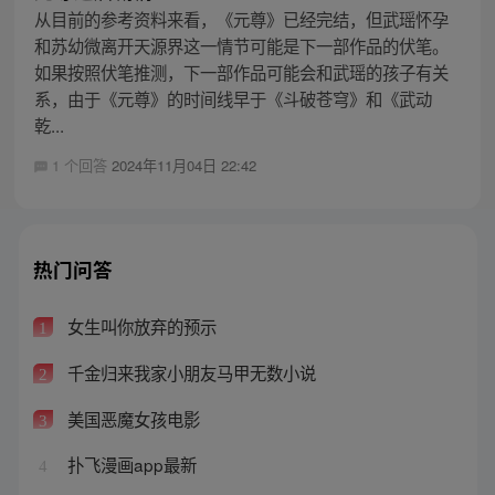
从目前的参考资料来看，《元尊》已经完结，但武瑶怀孕
和苏幼微离开天源界这一情节可能是下一部作品的伏笔。
如果按照伏笔推测，下一部作品可能会和武瑶的孩子有关
系，由于《元尊》的时间线早于《斗破苍穹》和《武动
乾...
1 个回答
2024年11月04日 22:42
热门问答
女生叫你放弃的预示
1
千金归来我家小朋友马甲无数小说
2
美国恶魔女孩电影
3
扑飞漫画app最新
4