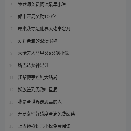
牧龙师免费阅读最早小说
5
都市开局奖励100亿
6
原来我才是仙界大佬李念凡
7
爱莉希雅的浪漫昵称
8
大佬夫人马甲又a又飒小说
9
斯巴达女神是谁
10
江黎傅宇短剧大结局
11
妖族签到无敌叶星辰
12
我是全世界最恶毒的人
13
开局女性好感度全满免费阅读
14
上古神祗语言小说免费阅读
15