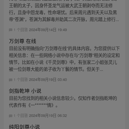
王朝的太子，因身怀圣龙气运被大武王朝剥夺而无法修
行，且身中怨龙毒，性命堪忧。后来周元遇到夭夭以及黑
帝“苍渊”，苍渊为其解毒并助其二次开脉，周元踏上修行...
1 个回答
2024年09月14日 19:49
万剑尊 在线
目前没有明确指向“万剑尊在线”的具体内容。为您提供以下
相关信息：在一些网络小说中存在与“万剑尊”相关的设定和
情节，比如在小说《千灵剑尊》中，有张家二小姐张灵儿
被一位剑尊大能的弟子收为丫鬟的情节。但关于...
1 个回答
2024年09月19日 03:40
剑指乾坤 小说
目前为您找到的相关小说信息较少。仅知作者剑指乾坤的
代表作有《一*******情》。
1 个回答
2024年09月19日 06:32
纯阳剑尊小说