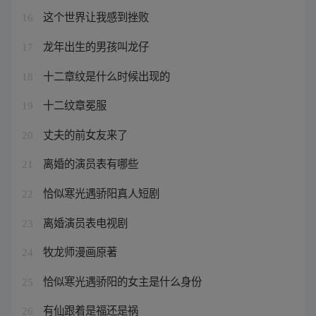
这个世界让我感到挫败
16
龙年出生的男孩叫龙仔
17
十二章纹是什么时候出现的
18
十二纹章冕服
19
丈夫的前女友来了
20
离婚的演员表有哪些
21
恰似寒光遇骄阳真人短剧
22
离婚演员表电视剧
23
牧龙师漫画原著
24
恰似寒光遇骄阳的女主是什么身份
25
有仙跟着是福还是祸
26