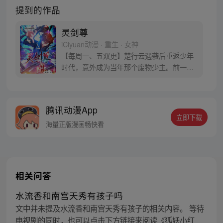
提到的作品
灵剑尊
iCiyuan动漫 · 重生 · 女神
【每周一、五双更】楚行云遇袭后重返少年
时代，意外成为当年那个废物少主。前一
世，他遭恶人陷害，今生，绝不会放过！ 前
世的遗憾，今生，一定要弥补。待到灵剑长
啸之时，天地三界，我为至尊！ 且看废物少
腾讯动漫App
主如何闯荡大陆、遭奇遇，成为叱咤风云的
立即下载
至尊天帝。（漫画粉丝群：534222491）
海量正版漫画畅快看
相关问答
水流香和南宫天秀有孩子吗
文中并未提及水流香和南宫天秀有孩子的相关内容。 等待
电视剧的同时，也可以点击下方链接来阅读《狐妖小红