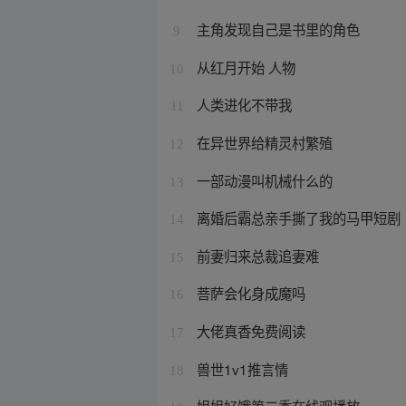
主角发现自己是书里的角色
9
从红月开始 人物
10
人类进化不带我
11
在异世界给精灵村繁殖
12
一部动漫叫机械什么的
13
离婚后霸总亲手撕了我的马甲短剧
14
前妻归来总裁追妻难
15
菩萨会化身成魔吗
16
大佬真香免费阅读
17
兽世1v1推言情
18