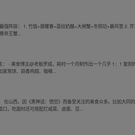
强阵容： 1. 竹饭+碧螺春+蓝纹奶酪+大闸蟹+冬阴功+暴风雪 2. 
帝王蟹...
 - 美食博主@老板罗成，耗时一个月制作出一个几乎 1：1 复刻
家常饼、蒜香鸡翅、咖喱...
： 在山西，因《黑神话：悟空》而备受关注的美食众多。比如大同
口，吃面时还可搭配烂咸菜、卤蛋、豆...