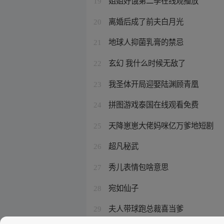
姐姐好饿第二季在线观播放
19
离婚后成了前夫白月光
20
地球人抑菌乳膏的禁忌
21
玄幻 我什么时候无敌了
22
我圣体开局迎娶陆渊顾青凰
23
拼图游戏泰国在线观看免费
24
天降崽崽大佬妈咪亿万爹地短剧
25
超凡秘武
26
秀儿表情包啥意思
27
宛如仙子
28
夫人带球跑总裁喜当爹
29