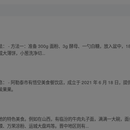
 - 方法一：准备 300g 面粉、3g 酵母、一勺白糖，放入盆中，
大薄饼，小葱洗净切...
- 阿勒泰市有悟空美食餐饮店，成立于 2021 年 6 月 18 日，
侯果果。
地的特色美食。例如在山西，有临汾的牛肉丸子面，满满一大碗，面
、万荣凉粉、运城大盘鸡等。晋中地区则有...