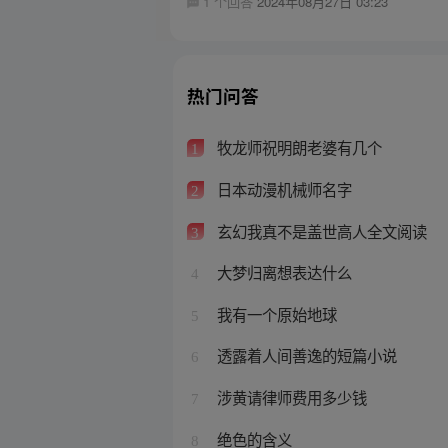
1 个回答
2024年08月27日 03:23
热门问答
牧龙师祝明朗老婆有几个
1
日本动漫机械师名字
2
玄幻我真不是盖世高人全文阅读
3
大梦归离想表达什么
4
我有一个原始地球
5
透露着人间善逸的短篇小说
6
涉黄请律师费用多少钱
7
绝色的含义
8