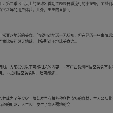
如，第二季《舌尖上的龙珠》首期主题是夏季流行的小龙虾，主播们
实新鲜的用户体验。此外，董董的直播间...
非常喜欢地球的美食。他起初对地球一无所知，但在经历一些事情后
意比鲁斯毁灭地球。比鲁斯对于地球美食念...
有限。为您提供以下可能相关的内容： - 有广西贺州市悟空美食有
 - 提到悟空美食时，还可能涉...
入并成为了美食家。蘑菇屋里有着各种各样奇特的食材，主人公从此
趣的朋友，人生因此发生了翻天覆地的变...