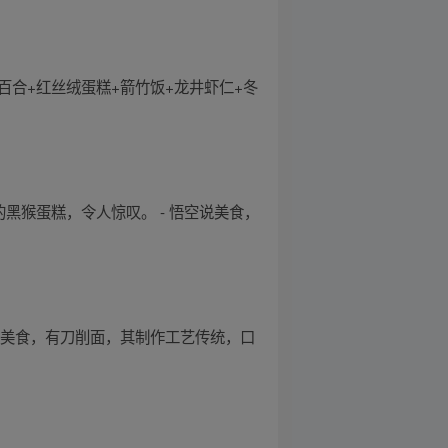
芹百合+红丝绒蛋糕+箭竹饭+龙井虾仁+冬
的黑猴蛋糕，令人惊叹。 - 悟空说美食，
的美食，有刀削面，其制作工艺传统，口